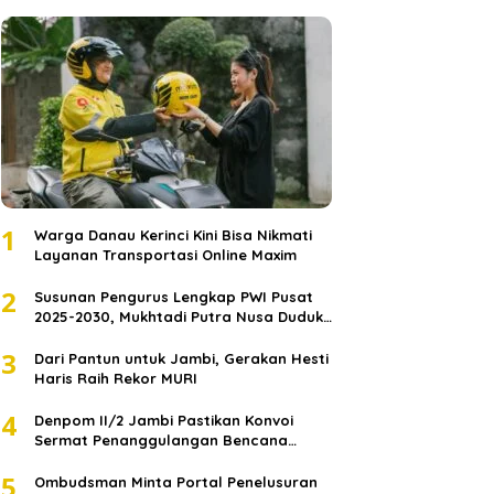
1
Warga Danau Kerinci Kini Bisa Nikmati
Layanan Transportasi Online Maxim
2
Susunan Pengurus Lengkap PWI Pusat
2025-2030, Mukhtadi Putra Nusa Duduki
Jabatan Strategis
3
Dari Pantun untuk Jambi, Gerakan Hesti
Haris Raih Rekor MURI
4
Denpom II/2 Jambi Pastikan Konvoi
Sermat Penanggulangan Bencana
Sumatera Melaju Aman
5
Ombudsman Minta Portal Penelusuran