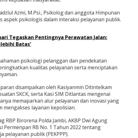
Fadzlul Azmi, M.Psi., Psikolog dan anggota Himpunan
 aspek psikologis dalam interaksi pelayanan publik.
ari Tegaskan Pentingnya Perawatan Jalan:
lebihi Batas'
mahaman psikologi pelanggan dan pendekatan
meningkatkan kualitas pelayanan serta menciptakan
 nyaman.
maparan disampaikan oleh Kasiyanmin Ditintelkam
buatan SKCK, serta Kasi SIM Ditlantas mengenai
uanya memaparkan alur pelayanan dan inovasi yang
 mengakses layanan kepolisian.
bag RBP Birorena Polda Jambi, AKBP Dwi Agung
asi Permenpan RB No. 1 Tahun 2022 tentang
ja pelayanan publik (PEKPPP).