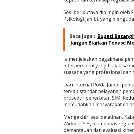
r
P
Sesi berikutnya dipimpin oleh 
e
l
Psikologi Jambi, yang mengupas
a
t
i
Baca Juga :
Bupati Batangh
h
'Jangan Biarkan Tonase Me
a
n
S
Ia menjelaskan bagaimana pe
D
interpersonal yang baik bisa 
M
suasana yang profesional dan
Dari internal Polda Jambi, pe
terkait standar pelayanan pem
prosedur penerbitan SIM. Ked
memudahkan masyarakat dalam
Mengakhiri sesi pelatihan, Ka
Widodo, S.E., membahas regul
pemantauan dan evaluasi kiner