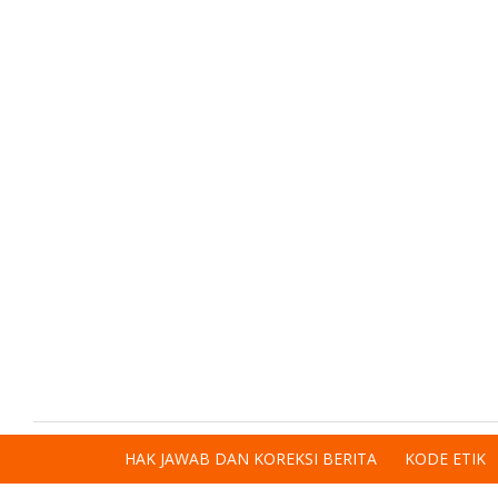
HAK JAWAB DAN KOREKSI BERITA
KODE ETIK