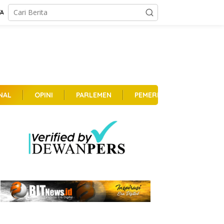
TA
NAL
OPINI
PARLEMEN
PEMERINTAHAN
PER