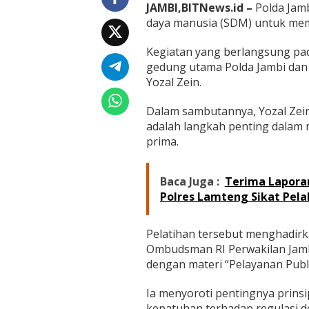
a
JAMBI,BITNews.id –
Polda Jamb
n
daya manusia (SDM) untuk mem
a
n
Kegiatan yang berlangsung pada
P
u
gedung utama Polda Jambi dan 
b
Yozal Zein.
l
i
Dalam sambutannya, Yozal Ze
k
adalah langkah penting dalam
,
P
prima.
o
l
d
Baca Juga :
Terima Lapora
a
Polres Lamteng Sikat Pel
J
a
m
Pelatihan tersebut menghadirk
b
Ombudsman RI Perwakilan Jambi,
i
G
dengan materi “Pelayanan Publi
e
l
Ia menyoroti pentingnya prinsi
a
kepatuhan terhadap regulasi 