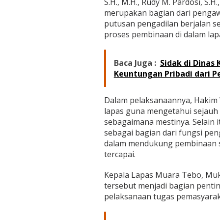
S.H., M.H., Rudy M. Pardosi, S.H
m
merupakan bagian dari penga
a
t
putusan pengadilan berjalan s
P
proses pembinaan di dalam lap
N
T
e
Baca Juga :
Sidak di Dinas 
b
Keuntungan Pribadi dari P
o
Dalam pelaksanaannya, Hakim
lapas guna mengetahui sejauh 
sebagaimana mestinya. Selain 
sebagai bagian dari fungsi pen
dalam mendukung pembinaan s
tercapai.
Kepala Lapas Muara Tebo, Muk
tersebut menjadi bagian pent
pelaksanaan tugas pemasyarak