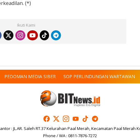
rkeadilan. (*)
Ikuti Kami
PEDOMAN MEDIA SIBER
SOP PERLINDUNGAN WARTAWAN
antor : JL.AR. Saleh RT.37 Kelurahan Paal Merah, Kecamatan Paal Merah K
Phone / WA : 0811-7876-7272