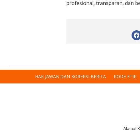
profesional, transparan, dan be
HAK JAWAB DAN KOREKSI BERITA
KODE ETIK
Alamat K