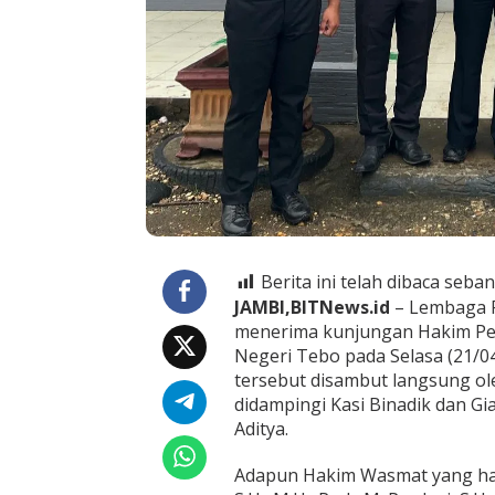
b
o
T
e
r
i
m
a
K
u
n
j
u
n
Berita ini telah dibaca seban
g
a
JAMBI,BITNews.id
– Lembaga P
n
menerima kunjungan Hakim Pe
H
Negeri Tebo pada Selasa (21/0
a
tersebut disambut langsung ol
k
didampingi Kasi Binadik dan Gia
i
m
Aditya.
W
a
Adapun Hakim Wasmat yang hadi
s