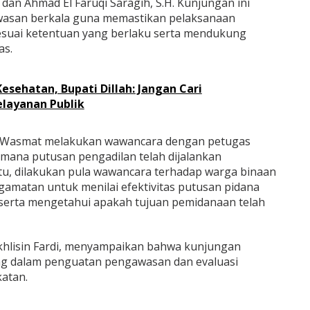
., dan Ahmad El Faruqi Saragih, S.H. Kunjungan ini
wasan berkala guna memastikan pelaksanaan
esuai ketentuan yang berlaku serta mendukung
as.
Kesehatan, Bupati Dillah: Jangan Cari
elayanan Publik
 Wasmat melakukan wawancara dengan petugas
mana putusan pengadilan telah dijalankan
itu, dilakukan pula wawancara terhadap warga binaan
gamatan untuk menilai efektivitas putusan pidana
erta mengetahui apakah tujuan pemidanaan telah
hlisin Fardi, menyampaikan bahwa kunjungan
ing dalam penguatan pengawasan dan evaluasi
atan.