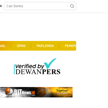
TA
NAL
OPINI
PARLEMEN
PEMERINTAHAN
PER