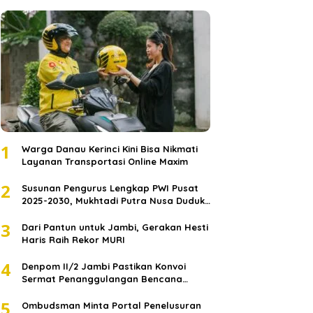
1
Warga Danau Kerinci Kini Bisa Nikmati
Layanan Transportasi Online Maxim
2
Susunan Pengurus Lengkap PWI Pusat
2025-2030, Mukhtadi Putra Nusa Duduki
Jabatan Strategis
3
Dari Pantun untuk Jambi, Gerakan Hesti
Haris Raih Rekor MURI
4
Denpom II/2 Jambi Pastikan Konvoi
Sermat Penanggulangan Bencana
Sumatera Melaju Aman
5
Ombudsman Minta Portal Penelusuran