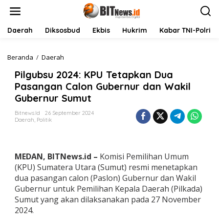
L
e
w
a
Daerah
Diksosbud
Ekbis
Hukrim
Kabar TNI-Polri
t
i
k
Beranda
/
Daerah
P
e
i
Pilgubsu 2024: KPU Tetapkan Dua
k
l
o
g
Pasangan Calon Gubernur dan Wakil
n
u
Gubernur Sumut
t
b
e
s
Bitnews.id
26 September 2024
n
u
Daerah
,
Politik
2
0
2
4
MEDAN, BITNews.id –
Komisi Pemilihan Umum
:
(KPU) Sumatera Utara (Sumut) resmi menetapkan
K
dua pasangan calon (Paslon) Gubernur dan Wakil
P
Gubernur untuk Pemilihan Kepala Daerah (Pilkada)
U
T
Sumut yang akan dilaksanakan pada 27 November
e
2024.
t