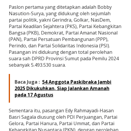
a
Paslon pertama yang ditetapkan adalah Bobby
p
Nasution-Surya, yang didukung oleh sejumlah
k
a
partai politik, yakni Gerindra, Golkar, NasDem,
n
Partai Keadilan Sejahtera (PKS), Partai Kebangkitan
D
Bangsa (PKB), Demokrat, Partai Amanat Nasional
u
(PAN), Partai Persatuan Pembangunan (PPP),
a
Perindo, dan Partai Solidaritas Indonesia (PSI).
P
a
Pasangan ini didukung dengan total perolehan
s
suara sah DPRD Provinsi Sumut pada Pemilu 2024
a
sebanyak 5.493.530 suara.
n
g
a
Baca Juga :
54 Anggota Paskibraka Jambi
n
C
2025 Dikukuhkan, Siap Jalankan Amanah
a
pada 17 Agustus
l
o
n
Sementara itu, pasangan Edy Rahmayadi-Hasan
G
Basri Sagala diusung oleh PDI Perjuangan, Partai
u
Gelora, Partai Hanura, Partai Ummat, dan Partai
b
Kebangkitan Nusantara (PKN), dengan perolehan
e