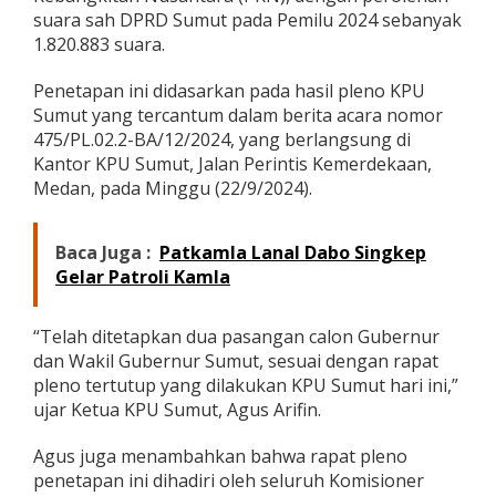
r
suara sah DPRD Sumut pada Pemilu 2024 sebanyak
n
1.820.883 suara.
u
r
Penetapan ini didasarkan pada hasil pleno KPU
d
Sumut yang tercantum dalam berita acara nomor
a
n
475/PL.02.2-BA/12/2024, yang berlangsung di
W
Kantor KPU Sumut, Jalan Perintis Kemerdekaan,
a
Medan, pada Minggu (22/9/2024).
k
i
l
Baca Juga :
Patkamla Lanal Dabo Singkep
G
u
Gelar Patroli Kamla
b
e
r
“Telah ditetapkan dua pasangan calon Gubernur
n
dan Wakil Gubernur Sumut, sesuai dengan rapat
u
pleno tertutup yang dilakukan KPU Sumut hari ini,”
r
ujar Ketua KPU Sumut, Agus Arifin.
S
u
m
Agus juga menambahkan bahwa rapat pleno
u
penetapan ini dihadiri oleh seluruh Komisioner
t