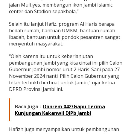
S
jalan Multiyes, membangun ikon Jambi Islamic
e
center dan Stadion sepakbola,”
b
o
Selain itu lanjut Hafiz, program Al Haris berapa
U
bedah rumah, bantuan UMKM, bantuan rumah
l
u
ibadah, bantuan untuk pondok pesantren sangat
B
menyentuh masyarakat.
e
r
“Oleh karena itu untuk keberlanjutan
s
pembangunan Jambi yang kita cintai ini pilih Calon
a
m
Gubernur Jambi nomor urut 2 Haris-Sani pada 27
a
November 2024 nanti. Pilih Calon Gubernur yang
H
telah terbukti berbuat untuk Jambi,” ujar ketua
a
DPRD Provinsi Jambi ini.
r
i
s
Baca Juga :
Danrem 042/Gapu Terima
-
S
Kunjungan Kakanwil DJPb Jambi
a
n
i
Hafizh juga menyampaikan untuk pembangunan