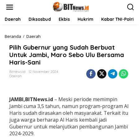
L
e
w
a
Daerah
Diksosbud
Ekbis
Hukrim
Kabar TNI-Polri
t
i
k
Beranda
/
Daerah
P
e
i
Pilih Gubernur yang Sudah Berbuat
k
l
o
i
Untuk Jambi, Maro Sebo Ulu Bersama
n
h
Haris-Sani
t
G
e
u
Bitnews.id
12 November 2024
n
b
Daerah
e
r
n
u
JAMBI,BITNews.id
– Meski periode memimpin
r
Jambi cuma 3,5 tahun, namun program-program Al
y
Haris sudah dirasakan oleh masyarakat. Terkait itu
a
juga warga berharap Al Haris kembali jadi
n
g
Gubernur untuk melanjutkan pembangunan Jambi
S
2024-2029.
u