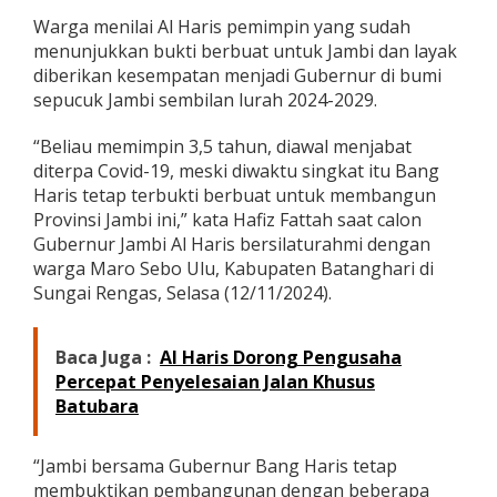
d
Warga menilai Al Haris pemimpin yang sudah
a
menunjukkan bukti berbuat untuk Jambi dan layak
h
B
diberikan kesempatan menjadi Gubernur di bumi
e
sepucuk Jambi sembilan lurah 2024-2029.
r
b
“Beliau memimpin 3,5 tahun, diawal menjabat
u
diterpa Covid-19, meski diwaktu singkat itu Bang
a
t
Haris tetap terbukti berbuat untuk membangun
U
Provinsi Jambi ini,” kata Hafiz Fattah saat calon
n
Gubernur Jambi Al Haris bersilaturahmi dengan
t
warga Maro Sebo Ulu, Kabupaten Batanghari di
u
Sungai Rengas, Selasa (12/11/2024).
k
J
a
m
Baca Juga :
Al Haris Dorong Pengusaha
b
Percepat Penyelesaian Jalan Khusus
i
Batubara
,
M
a
“Jambi bersama Gubernur Bang Haris tetap
r
membuktikan pembangunan dengan beberapa
o