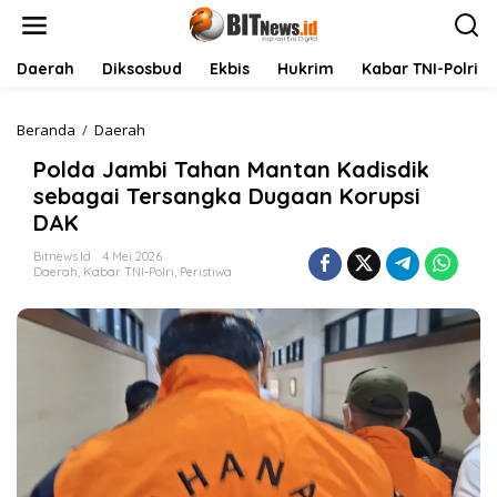
L
e
w
a
Daerah
Diksosbud
Ekbis
Hukrim
Kabar TNI-Polri
t
i
k
Beranda
/
Daerah
P
e
o
Polda Jambi Tahan Mantan Kadisdik
k
l
o
d
sebagai Tersangka Dugaan Korupsi
n
a
DAK
t
J
e
a
Bitnews.id
4 Mei 2026
n
m
Daerah
,
Kabar TNI-Polri
,
Peristiwa
b
i
T
a
h
a
n
M
a
n
t