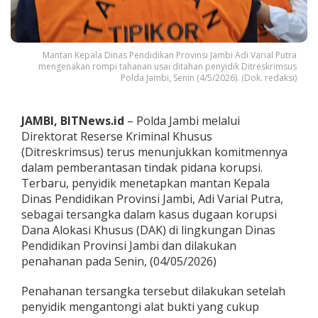
a
n
K
a
Mantan Kepala Dinas Pendidikan Provinsi Jambi Adi Varial Putra
d
mengenakan rompi tahanan usai ditahan penyidik Ditreskrimsus
i
Polda Jambi, Senin (4/5/2026). (Dok. redaksi)
s
d
i
JAMBI, BITNews.id
– Polda Jambi melalui
k
Direktorat Reserse Kriminal Khusus
s
e
(Ditreskrimsus) terus menunjukkan komitmennya
b
dalam pemberantasan tindak pidana korupsi.
a
Terbaru, penyidik menetapkan mantan Kepala
g
Dinas Pendidikan Provinsi Jambi, Adi Varial Putra,
a
i
sebagai tersangka dalam kasus dugaan korupsi
T
Dana Alokasi Khusus (DAK) di lingkungan Dinas
e
Pendidikan Provinsi Jambi dan dilakukan
r
penahanan pada Senin, (04/05/2026)
s
a
n
Penahanan tersangka tersebut dilakukan setelah
g
penyidik mengantongi alat bukti yang cukup
k