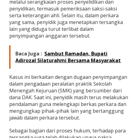
melalui serangkaian proses penyelidikan dan
a
penyidikan, termasuk pemeriksaan saksi-saksi
D
serta keterangan ahli. Selain itu, dalam perkara
u
g
yang sama, penyidik juga menetapkan tersangka
a
lain yang diduga turut terlibat dalam
a
penyimpangan anggaran tersebut.
n
K
o
Baca Juga :
Sambut Ramadan, Bupati
r
u
Adirozal Silaturahmi Bersama Masyarakat
p
s
i
Kasus ini berkaitan dengan dugaan penyimpangan
D
dalam pengadaan peralatan praktik Sekolah
A
Menengah Kejuruan (SMK) yang bersumber dari
K
dana DAK. Saat ini, penyidik masih terus melakukan
pendalaman guna melengkapi berkas perkara dan
mengungkap pihak-pihak lain yang bertanggung
jawab dalam perkara tersebut.
Sebagai bagian dari proses hukum, terhadap para
tersangka juga telah dilakukan upaya paksa