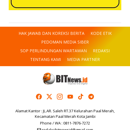
HAK JAWAB DAN KOREKSI BERITA
KODE ETIK
PEDOMAN MEDIA SIBER
SOP PERLINDUNGAN WARTAWAN
REDAKSI
TENTANG KAMI
MEDIA PARTNER
Alamat Kantor : JL.AR. Saleh RT.37 Kelurahan Paal Merah,
Kecamatan Paal Merah Kota Jambi
Phone / WA : 0811-7876-7272
redaksibitnewsid@gmail.com