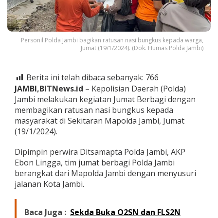
e
r
b
a
g
Personil Polda Jambi bagikan ratusan nasi bungkus kepada warga,
Jumat (19/1/2024). (Dok. Humas Polda Jambi)
i
'
,
P
Berita ini telah dibaca sebanyak:
766
o
JAMBI,BITNews.id
– Kepolisian Daerah (Polda)
l
Jambi melakukan kegiatan Jumat Berbagi dengan
d
membagikan ratusan nasi bungkus kepada
a
J
masyarakat di Sekitaran Mapolda Jambi, Jumat
a
(19/1/2024).
m
b
Dipimpin perwira Ditsamapta Polda Jambi, AKP
i
Ebon Lingga, tim jumat berbagi Polda Jambi
k
e
berangkat dari Mapolda Jambi dengan menyusuri
m
jalanan Kota Jambi.
b
a
l
Baca Juga :
Sekda Buka O2SN dan FLS2N
i