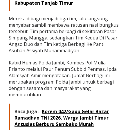
Kabupaten Tanjab Timur
B
e
r
Mereka dibagi menjadi tiga tim, lalu langsung
i
menyebar sambil membawa ratusan nasi bungkus
k
a
tersebut. Tim pertama berbagi di sekitaran Pasar
n
Simpang Mangga, sedangkan Tim Kedua Di Pasar
R
Angso Duo dan Tim ketiga Berbagi Ke Panti
a
Asuhan Assiyah Muhammadiyah.
t
u
s
Kabid Humas Polda Jambi, Kombes Pol Mulia
a
Prianto melalui Paur Penum Subbid Penmas, Ipda
n
Alamsyah Amir mengatakan, Jumat Berbagi ini
N
merupakan program Polda Jambi untuk berbagi
a
s
dengan sesama dan masyarakat yang
i
membutuhkan.
B
u
n
Baca Juga :
Korem 042/Gapu Gelar Bazar
g
Ramadhan TNI 2026, Warga Jambi Timur
k
Antusias Berburu Sembako Murah
u
s