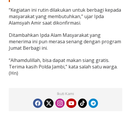
k
“Kegiatan ini rutin dilakukan untuk berbagi kepada
e
p
masyarakat yang membutuhkan,” ujar Ipda
a
Alamsyah Amir saat dikonfirmasi.
d
a
Ditambahkan Ipda Alam Masyarakat yang
M
menerima ini pun merasa senang dengan program
a
s
Jumat Berbagi ini.
y
a
“Alhamdulillah, bisa dapat makan siang gratis.
r
Terima kasih Polda Jambi,” kata salah satu warga.
a
(Hn)
k
a
t
Ikuti Kami