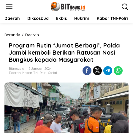
L
e
w
a
Daerah
Diksosbud
Ekbis
Hukrim
Kabar TNI-Polri
t
i
k
Beranda
/
Daerah
P
e
r
Program Rutin ‘Jumat Berbagi’, Polda
k
o
o
g
Jambi kembali Berikan Ratusan Nasi
n
r
Bungkus kepada Masyarakat
t
a
e
m
Bitnews.id
19 Januari 2024
n
R
Daerah
,
Kabar TNI-Polri
,
Sosial
u
t
i
n
'
J
u
m
a
t
B