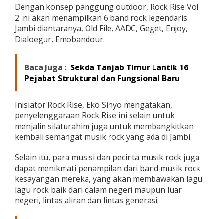
p
Dengan konsep panggung outdoor, Rock Rise Vol
i
2 ini akan menampilkan 6 band rock legendaris
l
Jambi diantaranya, Old File, AADC, Geget, Enjoy,
k
Dialoegur, Emobandour.
a
n
6
Baca Juga :
Sekda Tanjab Timur Lantik 16
B
a
Pejabat Struktural dan Fungsional Baru
n
d
R
Inisiator Rock Rise, Eko Sinyo mengatakan,
o
penyelenggaraan Rock Rise ini selain untuk
c
menjalin silaturahim juga untuk membangkitkan
k
kembali semangat musik rock yang ada di Jambi.
L
e
g
Selain itu, para musisi dan pecinta musik rock juga
e
dapat menikmati penampilan dari band musik rock
n
kesayangan mereka, yang akan membawakan lagu
d
lagu rock baik dari dalam negeri maupun luar
a
r
negeri, lintas aliran dan lintas generasi.
i
s