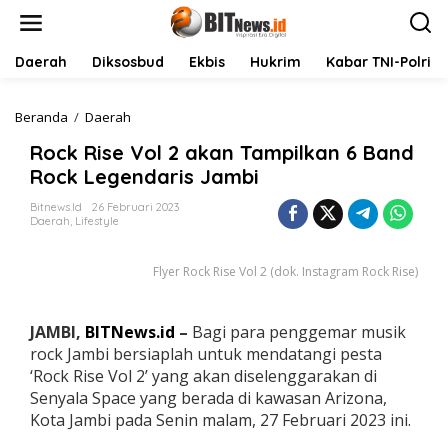
L
e
w
a
Daerah
Diksosbud
Ekbis
Hukrim
Kabar TNI-Polri
t
i
k
Beranda
/
Daerah
R
e
o
Rock Rise Vol 2 akan Tampilkan 6 Band
k
c
o
k
Rock Legendaris Jambi
n
R
t
i
Bitnews.id
26 Februari 2023
Daerah
,
Lifestyle
e
s
n
e
V
Flyer Rock Rise Vol 2 (dok. Instagram Rock Rise)
o
l
2
JAMBI,
BITNews.id
–
Bagi para penggemar musik
a
k
rock Jambi bersiaplah untuk mendatangi pesta
a
‘Rock Rise Vol 2’ yang akan diselenggarakan di
n
Senyala Space yang berada di kawasan Arizona,
T
Kota Jambi pada Senin malam, 27 Februari 2023 ini.
a
m