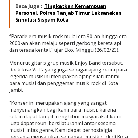
J
Baca Juga :
Tingkatkan Kemampuan
a
Personel, Polres Tanjab Timur Laksanakan
m
Simulasi Sispam Kota
b
i
“Parade era musik rock mulai era 90-an hingga era
2000-an akan melaju seperti gerbong kereta api
dan terasa kental,” ujar Eko, Minggu (26/02/23).
Menurut gitaris grup musik Enjoy Band tersebut,
Rock Rise Vol 2 yang juga sebagai ajang reuni para
legenda musik ini merupakan ajang silaturahmi
para musisi dan penggemar musik rock di Kota
Jambi.
“Konser ini merupakan ajang yang sangat
menyenangkan bagi kami para musisi, karena
selain dapat tampil menghibur masyarakat kami
juga dapat reuni bersilaturahmi antar sesama
musisi lintas genre. Kami dapat bernostalgia
bersama menyatukan semangat musik rock di Kota