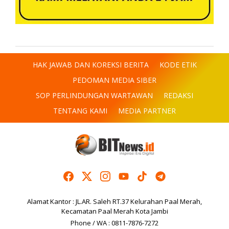
HAK JAWAB DAN KOREKSI BERITA
KODE ETIK
PEDOMAN MEDIA SIBER
SOP PERLINDUNGAN WARTAWAN
REDAKSI
TENTANG KAMI
MEDIA PARTNER
Alamat Kantor : JL.AR. Saleh RT.37 Kelurahan Paal Merah,
Kecamatan Paal Merah Kota Jambi
Phone / WA : 0811-7876-7272