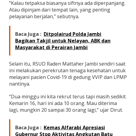
“Kalau tetpaksa biasanya siftnya ada diperpanjang.
u
Atau dipinjam dari tempat lain, yang penting
s
P
pelayanan berjalan,” sebutnya.
a
s
i
Baca Juga :
Ditpolairud Polda Jambi
e
Bagikan Takjil untuk Nelayan, ABK dan
n
Masyarakat di Perairan Jambi
C
o
v
Selain itu, RSUD Raden Mattaher Jambi sendiri saat
i
d
ini melakukan perekrutan tenaga kesehatan untuk
-
melayani pasien Covid-19 di gedung VVIP dan LPMP
1
nantinya.
9
“Dua minggu ini kita rekrut terus tapi masih sedikit.
Kemarin 16, hari ini ada 10 orang. Mau diterima
lagi, mungkin 20 sampai 30 orang lagi,” ujar Dirut.
Baca Juga :
Kemas Alfarabi Apresiasi
Gubernur Stop Aktivitas Angkutan Batu