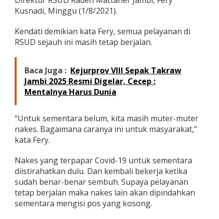
Direktur RSUD Raden Mattaher Jambi, Fery
k
Kusnadi, Minggu (1/8/2021).
a
L
Kendati demikian kata Fery, semua pelayanan di
o
w
RSUD sejauh ini masih tetap berjalan.
o
n
g
Baca Juga :
Kejurprov VIII Sepak Takraw
a
Jambi 2025 Resmi Digelar, Cecep :
n
Mentalnya Harus Dunia
T
e
n
“Untuk sementara belum, kita masih muter-muter
a
nakes. Bagaimana caranya ini untuk masyarakat,”
g
a
kata Fery.
M
e
Nakes yang terpapar Covid-19 untuk sementara
d
diistirahatkan dulu. Dan kembali bekerja ketika
i
sudah benar-benar sembuh. Supaya pelayanan
s
K
tetap berjalan maka nakes lain akan dipindahkan
h
sementara mengisi pos yang kosong.
u
s