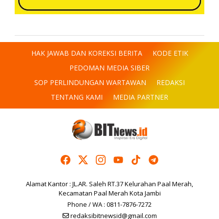
HAK JAWAB DAN KOREKSI BERITA
KODE ETIK
PEDOMAN MEDIA SIBER
SOP PERLINDUNGAN WARTAWAN
REDAKSI
TENTANG KAMI
MEDIA PARTNER
Alamat Kantor : JL.AR. Saleh RT.37 Kelurahan Paal Merah,
Kecamatan Paal Merah Kota Jambi
Phone / WA : 0811-7876-7272
redaksibitnewsid@gmail.com