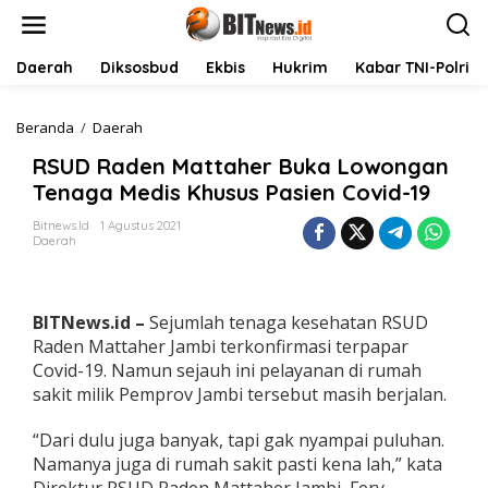
L
e
w
a
Daerah
Diksosbud
Ekbis
Hukrim
Kabar TNI-Polri
t
i
k
Beranda
/
Daerah
R
e
S
RSUD Raden Mattaher Buka Lowongan
k
U
o
D
Tenaga Medis Khusus Pasien Covid-19
n
R
t
a
Bitnews.id
1 Agustus 2021
Daerah
e
d
n
e
n
M
BITNews.id –
Sejumlah tenaga kesehatan RSUD
a
t
Raden Mattaher Jambi terkonfirmasi terpapar
t
Covid-19. Namun sejauh ini pelayanan di rumah
a
sakit milik Pemprov Jambi tersebut masih berjalan.
h
e
“Dari dulu juga banyak, tapi gak nyampai puluhan.
r
B
Namanya juga di rumah sakit pasti kena lah,” kata
u