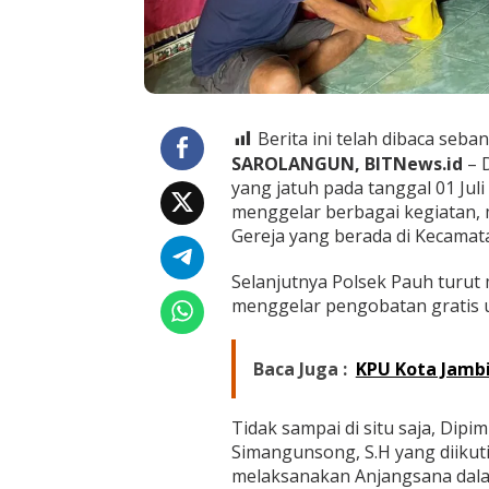
h
G
e
l
a
r
B
Berita ini telah dibaca seban
a
SAROLANGUN, BITNews.id
– 
k
t
yang jatuh pada tanggal 01 Jul
i
menggelar berbagai kegiatan, mu
R
Gereja yang berada di Kecamat
e
l
Selanjutnya Polsek Pauh turut
i
g
menggelar pengobatan gratis u
i
,
B
Baca Juga :
KPU Kota Jambi
a
k
t
Tidak sampai di situ saja, Dip
i
Simangunsong, S.H yang diikut
K
melaksanakan Anjangsana dala
e