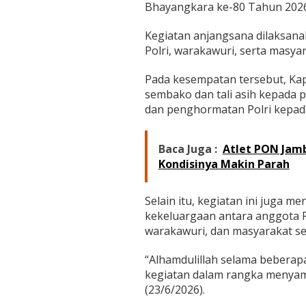
s
Bhayangkara ke-80 Tahun 2026
e
h
Kegiatan anjangsana dilaksa
a
Polri, warakawuri, serta masy
t
a
Pada kesempatan tersebut, Ka
n
G
sembako dan tali asih kepada 
r
dan penghormatan Polri kepada
a
t
i
Baca Juga :
Atlet PON Jamb
s
Kondisinya Makin Parah
,
A
n
Selain itu, kegiatan ini juga 
j
a
kekeluargaan antara anggota P
n
warakawuri, dan masyarakat sek
g
s
“Alhamdulillah selama beberapa
a
kegiatan dalam rangka menyamb
n
a
(23/6/2026).
h