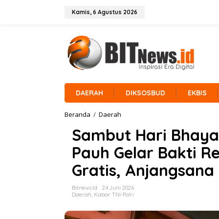
L
e
Kamis, 6 Agustus 2026
w
a
t
i
k
e
k
o
n
DAERAH
DIKSOSBUD
EKBIS
t
e
Beranda
/
Daerah
S
n
a
Sambut Hari Bhaya
m
b
Pauh Gelar Bakti Re
u
t
Gratis, Anjangsana 
H
a
r
Bitnews.id
24 Juni 2026
i
Daerah
,
Kabar TNI-Polri
B
h