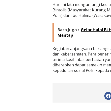
i
Hari ini kita mengunjungi ke
n
Bintolis (Masyarakat Kurang 
g
Polri) dan Ibu Halima (Warakawu
g
a
B
a
Baca Juga :
Gelar Halal Bi
k
Mantap
t
i
S
Kegiatan anjangsana berlangs
o
dan kebersamaan. Para peneri
s
terima kasih atas perhatian ya
i
diharapkan dapat semakin mem
a
l
kepedulian sosial Polri kepada 