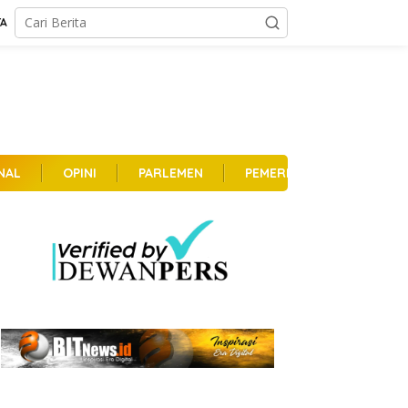
TA
NAL
OPINI
PARLEMEN
PEMERINTAHAN
PER