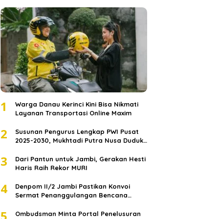
1
Warga Danau Kerinci Kini Bisa Nikmati
Layanan Transportasi Online Maxim
2
Susunan Pengurus Lengkap PWI Pusat
2025-2030, Mukhtadi Putra Nusa Duduki
Jabatan Strategis
3
Dari Pantun untuk Jambi, Gerakan Hesti
Haris Raih Rekor MURI
4
Denpom II/2 Jambi Pastikan Konvoi
Sermat Penanggulangan Bencana
Sumatera Melaju Aman
5
Ombudsman Minta Portal Penelusuran