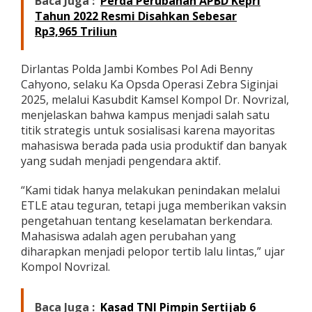
Baca Juga :
Perda Perubahan APBD Kepri
Z
Tahun 2022 Resmi Disahkan Sebesar
e
Rp3,965 Triliun
b
r
a
Dirlantas Polda Jambi Kombes Pol Adi Benny
S
Cahyono, selaku Ka Opsda Operasi Zebra Siginjai
i
g
2025, melalui Kasubdit Kamsel Kompol Dr. Novrizal,
i
menjelaskan bahwa kampus menjadi salah satu
n
titik strategis untuk sosialisasi karena mayoritas
j
mahasiswa berada pada usia produktif dan banyak
a
i
yang sudah menjadi pengendara aktif.
2
0
“Kami tidak hanya melakukan penindakan melalui
2
ETLE atau teguran, tetapi juga memberikan vaksin
5
pengetahuan tentang keselamatan berkendara.
S
o
Mahasiswa adalah agen perubahan yang
s
diharapkan menjadi pelopor tertib lalu lintas,” ujar
i
Kompol Novrizal.
a
l
i
Baca Juga :
Kasad TNI Pimpin Sertijab 6
s