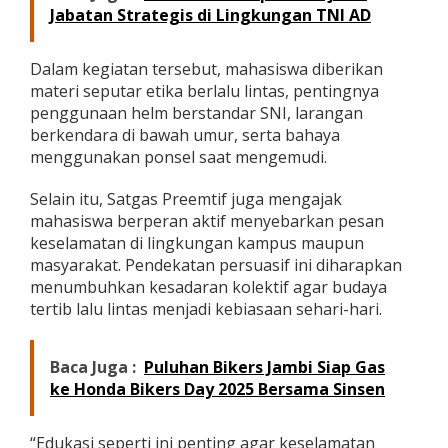
Jabatan Strategis di Lingkungan TNI AD
a
s
i
Dalam kegiatan tersebut, mahasiswa diberikan
k
a
materi seputar etika berlalu lintas, pentingnya
n
penggunaan helm berstandar SNI, larangan
T
berkendara di bawah umur, serta bahaya
e
menggunakan ponsel saat mengemudi.
r
t
i
Selain itu, Satgas Preemtif juga mengajak
b
mahasiswa berperan aktif menyebarkan pesan
B
keselamatan di lingkungan kampus maupun
e
masyarakat. Pendekatan persuasif ini diharapkan
r
l
menumbuhkan kesadaran kolektif agar budaya
a
tertib lalu lintas menjadi kebiasaan sehari-hari.
l
u
L
Baca Juga :
Puluhan Bikers Jambi Siap Gas
i
ke Honda Bikers Day 2025 Bersama Sinsen
n
t
a
“Edukasi seperti ini penting agar keselamatan
s