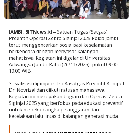
s
w
a
,
S
a
JAMBI, BITNews.id –
Satuan Tugas (Satgas)
t
Preemtif Operasi Zebra Siginjai 2025 Polda Jambi
g
terus menggencarkan sosialisasi keselamatan
a
berkendara dengan menyasar kalangan
s
P
mahasiswa. Kegiatan ini digelar di Universitas
r
Adiwangsa Jambi, Rabu (26/11/2025), pukul 09.00–
e
10.00 WIB.
e
m
Sosialisasi dipimpin oleh Kasatgas Preemtif Kompol
t
i
Dr. Novrizal dan diikuti ratusan mahasiswa.
f
Kegiatan ini merupakan bagian dari Operasi Zebra
O
Siginjai 2025 yang berfokus pada edukasi preventif
p
untuk menekan angka pelanggaran dan
e
r
kecelakaan lalu lintas di kalangan generasi muda.
a
s
i