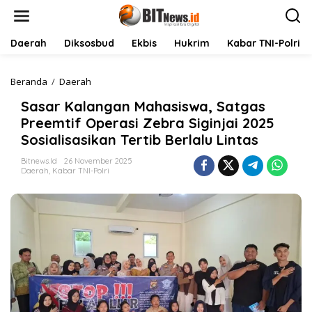
L
e
w
a
Daerah
Diksosbud
Ekbis
Hukrim
Kabar TNI-Polri
t
i
k
Beranda
/
Daerah
S
e
a
Sasar Kalangan Mahasiswa, Satgas
k
s
o
a
Preemtif Operasi Zebra Siginjai 2025
n
r
Sosialisasikan Tertib Berlalu Lintas
t
K
e
a
Bitnews.id
26 November 2025
n
l
Daerah
,
Kabar TNI-Polri
a
n
g
a
n
M
a
h
a
s
i