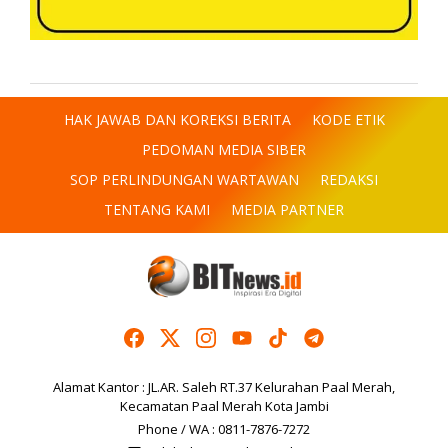
HAK JAWAB DAN KOREKSI BERITA
KODE ETIK
PEDOMAN MEDIA SIBER
SOP PERLINDUNGAN WARTAWAN
REDAKSI
TENTANG KAMI
MEDIA PARTNER
Alamat Kantor : JL.AR. Saleh RT.37 Kelurahan Paal Merah,
Kecamatan Paal Merah Kota Jambi
Phone / WA : 0811-7876-7272