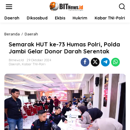
L
e
w
a
Daerah
Diksosbud
Ekbis
Hukrim
Kabar TNI-Polri
t
i
k
Beranda
/
Daerah
S
e
e
Semarak HUT ke-73 Humas Polri, Polda
k
m
o
a
Jambi Gelar Donor Darah Serentak
n
r
t
a
Bitnews.id
29 Oktober 2024
Daerah
,
Kabar TNI-Polri
e
k
n
H
U
T
k
e
-
7
3
H
u
m
a