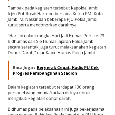
o
Tampak pada kegiatan tersebut Kapolda Jambi
r
D
Irjen Pol. Rusdi Hartono bersama Ketua PMI Kota
a
Jambi M. Nassir dan beberapa PJU Polda Jambi
r
turut serta mendonorkan darahnya.
a
h
“Hari ini dalam rangka Hari Jadi Humas Polri ke-73
S
e
Bidhumas dan Sie Humas jajaran Polda Jambi
r
secara serentak juga turut melaksanakan kegiatan
e
Donor Darah,” ujar Kabid Humas Polda Jambi
n
t
a
Baca Juga :
Bergerak Cepat, Kadis PU Cek
k
Progres Pembangunan Stadion
Dalam kegiatan tersebut terdapat 130 orang
personel yang mendaftarkan dirinya untuk
mengikuti kegiatan donor darah.
Bidhumas pada pelaksanaan ini juga bekerjasama
sama dengan Biddokes Polda Jambi dan PMI Kota