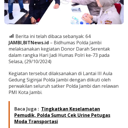
s
P
o
l
r
i
,
Berita ini telah dibaca sebanyak:
64
P
JAMBI,BITNews.id
– Bidhumas Polda Jambi
o
melaksanakan kegiatan Donor Darah Serentak
l
d
dalam rangka Hari Jadi Humas Polri ke-73 pada
a
Selasa, (29/10/2024)
J
a
Kegiatan tersebut dilaksanakan di Lantai III Aula
m
Gedung Siginjai Polda Jambi dengan diikuti oleh
b
i
perwakilan seluruh satker Polda Jambi dan relawan
G
PMI Kota Jambi.
e
l
a
Baca Juga :
Tingkatkan Keselamatan
r
Pemudik, Polda Sumut Cek Urine Petugas
D
Moda Transportasi
o
n