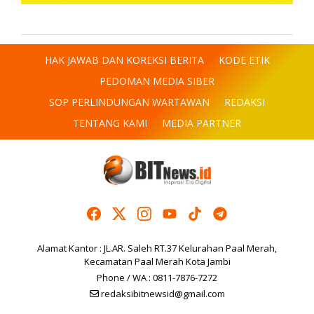
HAK JAWAB DAN KOREKSI BERITA
KODE ETIK
PEDOMAN MEDIA SIBER
SOP PERLINDUNGAN WARTAWAN
REDAKSI
TENTANG KAMI
MEDIA PARTNER
Alamat Kantor : JL.AR. Saleh RT.37 Kelurahan Paal Merah,
Kecamatan Paal Merah Kota Jambi
Phone / WA : 0811-7876-7272
redaksibitnewsid@gmail.com