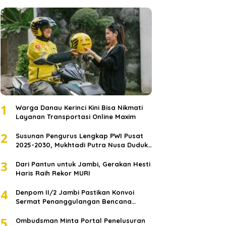
1
Warga Danau Kerinci Kini Bisa Nikmati
Layanan Transportasi Online Maxim
2
Susunan Pengurus Lengkap PWI Pusat
2025-2030, Mukhtadi Putra Nusa Duduki
Jabatan Strategis
3
Dari Pantun untuk Jambi, Gerakan Hesti
Haris Raih Rekor MURI
4
Denpom II/2 Jambi Pastikan Konvoi
Sermat Penanggulangan Bencana
Sumatera Melaju Aman
5
Ombudsman Minta Portal Penelusuran