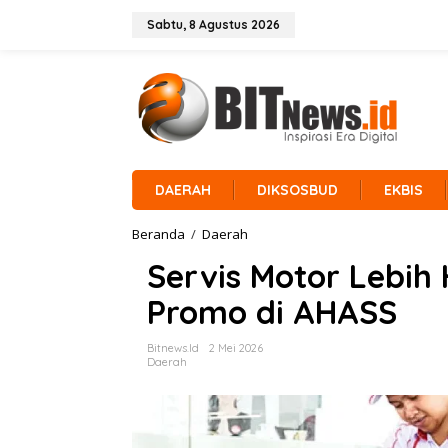
L
e
Sabtu, 8 Agustus 2026
w
a
t
i
k
e
k
o
n
DAERAH
DIKSOSBUD
EKBIS
t
e
Beranda
/
Daerah
S
n
e
Servis Motor Lebih
r
v
Promo di AHASS
i
s
M
Bitnews.id
2 Mei 2026
o
Daerah
t
o
r
L