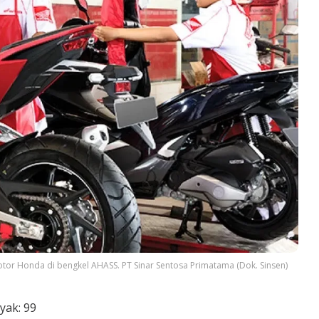
tor Honda di bengkel AHASS. PT Sinar Sentosa Primatama (Dok. Sinsen)
yak:
99