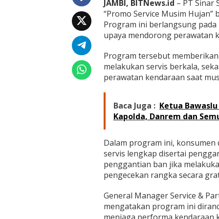
r
JAMBI, BITNews.id
– PT Sinar 
o
“Promo Service Musim Hujan” b
m
Program ini berlangsung pada 
o
upaya mendorong perawatan ke
d
i
A
Program tersebut memberikan
H
melakukan servis berkala, sek
A
perawatan kendaraan saat mus
S
S
Baca Juga :
Ketua Bawaslu 
Kapolda, Danrem dan Sem
Dalam program ini, konsumen 
servis lengkap disertai penggan
penggantian ban jika melakukan 
pengecekan rangka secara grat
General Manager Service & Par
mengatakan program ini dira
menjaga performa kendaraan 