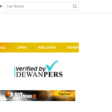
TA
NAL
OPINI
PARLEMEN
PEMERINTAHAN
PER