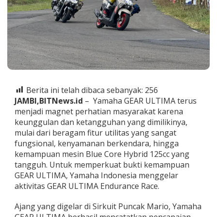
P
e
r
f
o
r
m
a
G
E
Berita ini telah dibaca sebanyak:
256
A
JAMBI,BITNews.id
– Yamaha GEAR ULTIMA terus
R
U
menjadi magnet perhatian masyarakat karena
L
keunggulan dan ketangguhan yang dimilikinya,
T
mulai dari beragam fitur utilitas yang sangat
I
fungsional, kenyamanan berkendara, hingga
M
kemampuan mesin Blue Core Hybrid 125cc yang
A
T
tangguh. Untuk memperkuat bukti kemampuan
e
GEAR ULTIMA, Yamaha Indonesia menggelar
t
aktivitas GEAR ULTIMA Endurance Race.
a
p
Ajang yang digelar di Sirkuit Puncak Mario, Yamaha
G
a