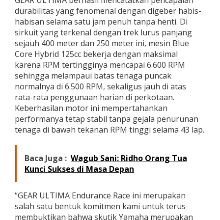
GEAR ULTIMA berhasil mencatatkan pencapaian
n
durabilitas yang fenomenal dengan digeber habis-
a
habisan selama satu jam penuh tanpa henti. Di
s
sirkuit yang terkenal dengan trek lurus panjang
W
a
sejauh 400 meter dan 250 meter ini, mesin Blue
l
Core Hybrid 125cc bekerja dengan maksimal
a
karena RPM tertingginya mencapai 6.600 RPM
u
sehingga melampaui batas tenaga puncak
D
normalnya di 6.500 RPM, sekaligus jauh di atas
i
s
rata-rata penggunaan harian di perkotaan.
i
Keberhasilan motor ini mempertahankan
k
performanya tetap stabil tanpa gejala penurunan
s
tenaga di bawah tekanan RPM tinggi selama 43 lap.
a
D
e
n
Baca Juga :
Wagub Sani: Ridho Orang Tua
g
Kunci Sukses di Masa Depan
a
n
R
“GEAR ULTIMA Endurance Race ini merupakan
P
salah satu bentuk komitmen kami untuk terus
M
membuktikan bahwa skutik Yamaha merupakan
M