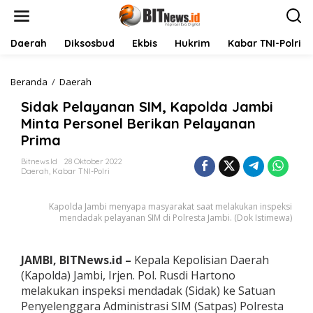
L
e
w
a
Daerah
Diksosbud
Ekbis
Hukrim
Kabar TNI-Polri
t
i
k
Beranda
/
Daerah
S
e
i
Sidak Pelayanan SIM, Kapolda Jambi
k
d
o
a
Minta Personel Berikan Pelayanan
n
k
Prima
t
P
e
e
Bitnews.id
28 Oktober 2022
n
l
Daerah
,
Kabar TNI-Polri
a
y
Kapolda Jambi menyapa masyarakat saat melakukan inspeksi
a
mendadak pelayanan SIM di Polresta Jambi. (Dok Istimewa)
n
a
n
S
JAMBI, BITNews.id –
Kepala Kepolisian Daerah
I
(Kapolda) Jambi, Irjen. Pol. Rusdi Hartono
M
melakukan inspeksi mendadak (Sidak) ke Satuan
,
Penyelenggara Administrasi SIM (Satpas) Polresta
K