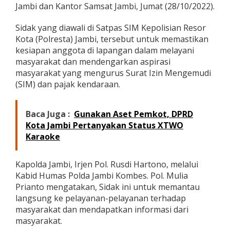
Jambi dan Kantor Samsat Jambi, Jumat (28/10/2022).
a
p
o
Sidak yang diawali di Satpas SIM Kepolisian Resor
l
Kota (Polresta) Jambi, tersebut untuk memastikan
d
kesiapan anggota di lapangan dalam melayani
a
masyarakat dan mendengarkan aspirasi
J
a
masyarakat yang mengurus Surat Izin Mengemudi
m
(SIM) dan pajak kendaraan.
b
i
M
Baca Juga :
Gunakan Aset Pemkot, DPRD
i
Kota Jambi Pertanyakan Status XTWO
n
t
Karaoke
a
P
e
Kapolda Jambi, Irjen Pol. Rusdi Hartono, melalui
r
Kabid Humas Polda Jambi Kombes. Pol. Mulia
s
Prianto mengatakan, Sidak ini untuk memantau
o
langsung ke pelayanan-pelayanan terhadap
n
masyarakat dan mendapatkan informasi dari
e
l
masyarakat.
B