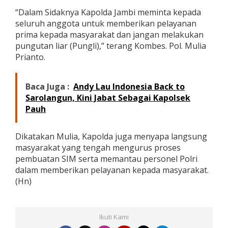
e
“Dalam Sidaknya Kapolda Jambi meminta kepada
r
seluruh anggota untuk memberikan pelayanan
i
prima kepada masyarakat dan jangan melakukan
k
a
pungutan liar (Pungli),” terang Kombes. Pol. Mulia
n
Prianto.
P
e
l
Baca Juga :
Andy Lau Indonesia Back to
a
Sarolangun, Kini Jabat Sebagai Kapolsek
y
a
Pauh
n
a
n
Dikatakan Mulia, Kapolda juga menyapa langsung
P
masyarakat yang tengah mengurus proses
r
pembuatan SIM serta memantau personel Polri
i
dalam memberikan pelayanan kepada masyarakat.
m
(Hn)
a
Ikuti Kami