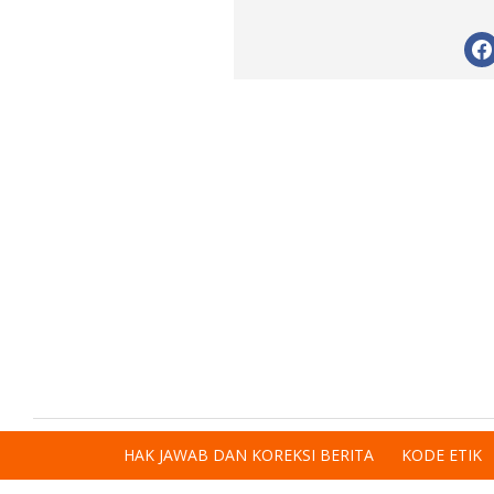
HAK JAWAB DAN KOREKSI BERITA
KODE ETIK