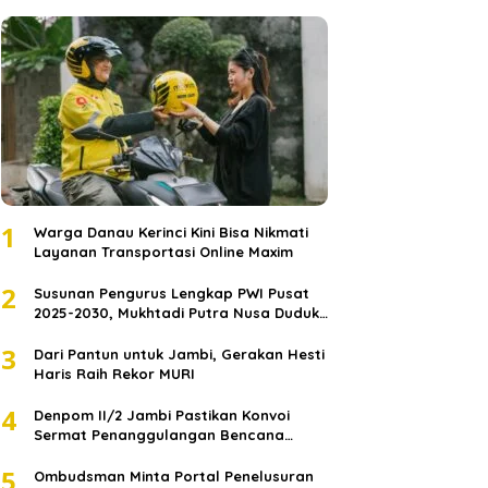
1
Warga Danau Kerinci Kini Bisa Nikmati
Layanan Transportasi Online Maxim
2
Susunan Pengurus Lengkap PWI Pusat
2025-2030, Mukhtadi Putra Nusa Duduki
Jabatan Strategis
3
Dari Pantun untuk Jambi, Gerakan Hesti
Haris Raih Rekor MURI
4
Denpom II/2 Jambi Pastikan Konvoi
Sermat Penanggulangan Bencana
Sumatera Melaju Aman
5
Ombudsman Minta Portal Penelusuran