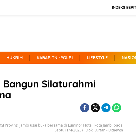
INDEKS BERI
HUKRIM
KABAR TNI-POLRI
LIFESTYLE
NASIO
i Bangun Silaturahmi
ama
 Provinsi Jambi usai buka bersama di Luminor Hotel, kota Jambi pada
Sabtu (1/4/2023). (Dok. Surtan - Bitnews)