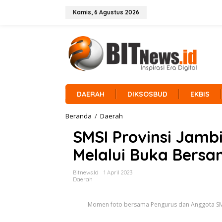
L
e
Kamis, 6 Agustus 2026
w
a
t
i
k
e
k
o
n
DAERAH
DIKSOSBUD
EKBIS
t
e
Beranda
/
Daerah
S
n
M
SMSI Provinsi Jamb
S
I
Melalui Buka Bers
P
r
o
Bitnews.id
1 April 2023
v
Daerah
i
n
Momen foto bersama Pengurus dan Anggota SMSI
s
i