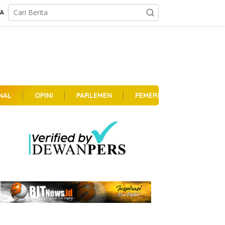
TA
NAL
OPINI
PARLEMEN
PEMERINTAHAN
PER