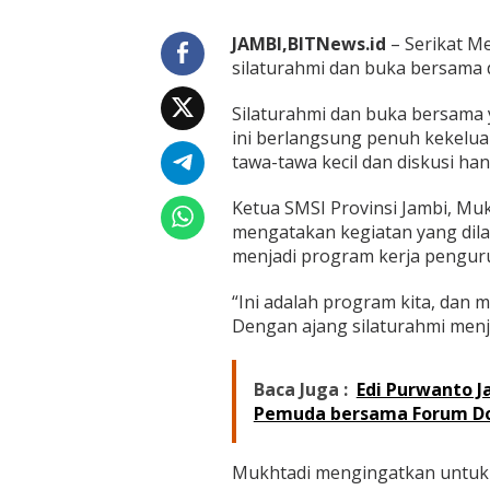
J
a
JAMBI,BITNews.id
m
– Serikat Me
b
silaturahmi dan buka bersama d
i
B
Silaturahmi dan buka bersama
a
ini berlangsung penuh kekeluar
n
tawa-tawa kecil dan diskusi hang
g
u
n
Ketua SMSI Provinsi Jambi, Mu
S
mengatakan kegiatan yang dil
i
menjadi program kerja pengur
l
a
t
“Ini adalah program kita, dan m
u
Dengan ajang silaturahmi menja
r
a
h
Baca Juga :
Edi Purwanto J
m
Pemuda bersama Forum D
i
M
e
Mukhtadi mengingatkan untuk
l