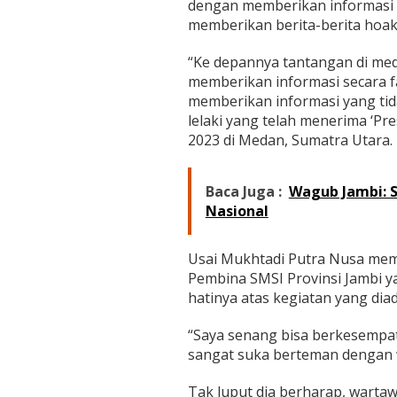
dengan memberikan informasi d
a
l
memberikan berita-berita hoak
u
i
“Ke depannya tantangan di med
B
memberikan informasi secara fa
u
memberikan informasi yang tid
k
a
lelaki yang telah menerima ‘Pr
B
2023 di Medan, Sumatra Utara.
e
r
s
Baca Juga :
Wagub Jambi: S
a
Nasional
m
a
Usai Mukhtadi Putra Nusa mem
Pembina SMSI Provinsi Jambi ya
hatinya atas kegiatan yang dia
“Saya senang bisa berkesempat
sangat suka berteman dengan 
Tak luput dia berharap, wartaw