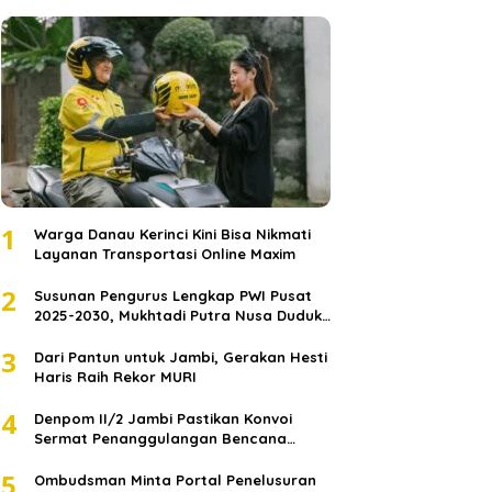
1
Warga Danau Kerinci Kini Bisa Nikmati
Layanan Transportasi Online Maxim
2
Susunan Pengurus Lengkap PWI Pusat
2025-2030, Mukhtadi Putra Nusa Duduki
Jabatan Strategis
3
Dari Pantun untuk Jambi, Gerakan Hesti
Haris Raih Rekor MURI
4
Denpom II/2 Jambi Pastikan Konvoi
Sermat Penanggulangan Bencana
Sumatera Melaju Aman
5
Ombudsman Minta Portal Penelusuran