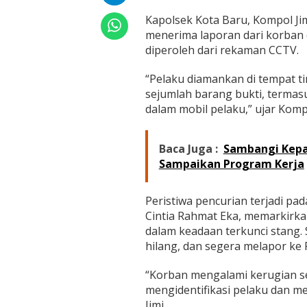
o
r
Kapolsek Kota Baru, Kompol Ji
D
menerima laporan dari korban d
i
diperoleh dari rekaman CCTV.
s
e
m
“Pelaku diamankan di tempat t
b
sejumlah barang bukti, termas
u
dalam mobil pelaku,” ujar Komp
n
y
i
Baca Juga :
Sambangi Kepal
k
Sampaikan Program Kerja
a
n
d
Peristiwa pencurian terjadi pad
a
l
Cintia Rahmat Eka, memarkirk
a
dalam keadaan terkunci stang.
m
hilang, dan segera melapor ke 
M
o
“Korban mengalami kerugian se
b
i
mengidentifikasi pelaku dan 
l
Jimi.