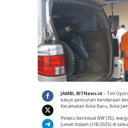
r
a
n
m
o
r
d
i
P
a
a
l
L
i
m
a
J
a
JAMBI, BITNews.id
– Tim Opsna
m
b
kasus pencurian kendaraan ber
i
Kecamatan Kota Baru, Kota Jam
,
M
Pelaku berinisial BW (35), war
o
Jumat malam (1/8/2025) di seb
t