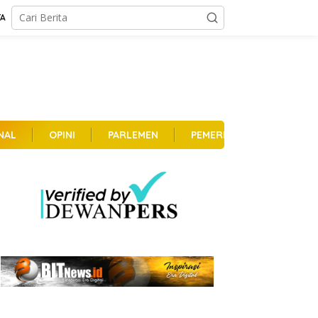
TA
NAL
OPINI
PARLEMEN
PEMERINTAHAN
PER