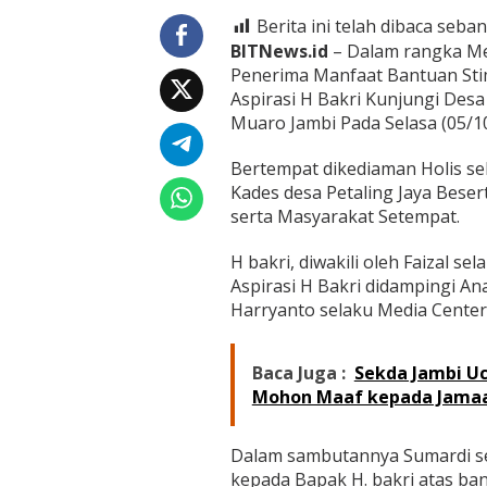
r
a
Berita ini telah dibaca seban
s
BITNews.id
– Dalam rangka Me
i
Penerima Manfaat Bantuan St
K
Aspirasi H Bakri Kunjungi Des
u
n
Muaro Jambi Pada Selasa (05/10
j
u
Bertempat dikediaman Holis se
n
Kades desa Petaling Jaya Bese
g
serta Masyarakat Setempat.
i
D
e
H bakri, diwakili oleh Faizal s
s
Aspirasi H Bakri didampingi 
a
Harryanto selaku Media Center
P
e
t
Baca Juga :
Sekda Jambi Uc
a
l
Mohon Maaf kepada Jama
i
n
g
Dalam sambutannya Sumardi se
J
kepada Bapak H. bakri atas ba