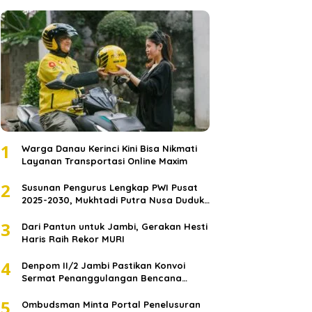
1
Warga Danau Kerinci Kini Bisa Nikmati
Layanan Transportasi Online Maxim
2
Susunan Pengurus Lengkap PWI Pusat
2025-2030, Mukhtadi Putra Nusa Duduki
Jabatan Strategis
3
Dari Pantun untuk Jambi, Gerakan Hesti
Haris Raih Rekor MURI
4
Denpom II/2 Jambi Pastikan Konvoi
Sermat Penanggulangan Bencana
Sumatera Melaju Aman
5
Ombudsman Minta Portal Penelusuran