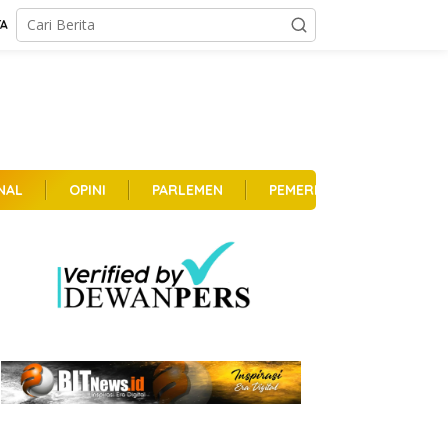
TA
NAL
OPINI
PARLEMEN
PEMERINTAHAN
PER