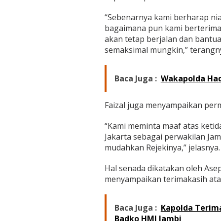
a
y
“Sebenarnya kami berharap nian
a
bagaimana pun kami berterimak
,
W
akan tetap berjalan dan bantu
a
semaksimal mungkin,” terangn
r
g
a
Baca Juga :
Wakapolda Had
T
e
r
Faizal juga menyampaikan perm
h
a
“Kami meminta maaf atas ketid
r
u
Jakarta sebagai perwakilan Ja
d
mudahkan Rejekinya,” jelasnya.
a
n
Hal senada dikatakan oleh Ase
U
menyampaikan terimakasih atas
c
a
p
k
Baca Juga :
Kapolda Terim
a
Badko HMI Jambi