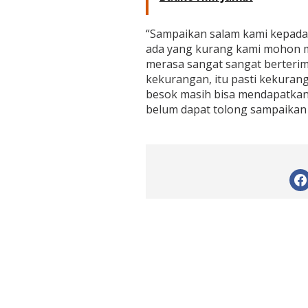
n
T
e
“Sampaikan salam kami kepada B
r
ada yang kurang kami mohon m
i
merasa sangat sangat berterim
m
kekurangan, itu pasti kekuran
a
k
besok masih bisa mendapatkan
a
belum dapat tolong sampaikan 
s
i
h