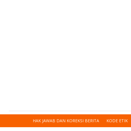
HAK JAWAB DAN KOREKSI BERITA
KODE ETIK