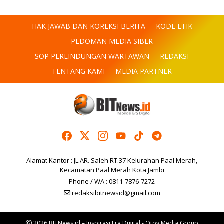
HAK JAWAB DAN KOREKSI BERITA
KODE ETIK
PEDOMAN MEDIA SIBER
SOP PERLINDUNGAN WARTAWAN
REDAKSI
TENTANG KAMI
MEDIA PARTNER
Alamat Kantor : JL.AR. Saleh RT.37 Kelurahan Paal Merah,
Kecamatan Paal Merah Kota Jambi
Phone / WA : 0811-7876-7272
redaksibitnewsid@gmail.com
2026 BITNews.id – Inspirasi Era Digital - Otoy Media Group