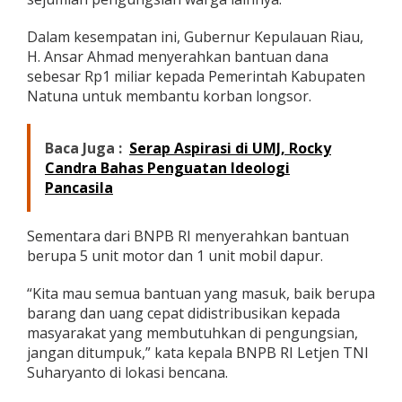
R
I
Dalam kesempatan ini, Gubernur Kepulauan Riau,
S
H. Ansar Ahmad menyerahkan bantuan dana
e
sebesar Rp1 miliar kepada Pemerintah Kabupaten
r
a
Natuna untuk membantu korban longsor.
h
k
a
Baca Juga :
Serap Aspirasi di UMJ, Rocky
n
Candra Bahas Penguatan Ideologi
B
Pancasila
a
n
t
Sementara dari BNPB RI menyerahkan bantuan
u
berupa 5 unit motor dan 1 unit mobil dapur.
a
n
k
“Kita mau semua bantuan yang masuk, baik berupa
e
barang dan uang cepat didistribusikan kepada
p
masyarakat yang membutuhkan di pengungsian,
a
jangan ditumpuk,” kata kepala BNPB RI Letjen TNI
d
a
Suharyanto di lokasi bencana.
P
e