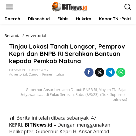
L
e
w
a
Daerah
Diksosbud
Ekbis
Hukrim
Kabar TNI-Polri
t
i
k
Beranda
/
Advertorial
T
e
i
Tinjau Lokasi Tanah Longsor, Pemprov
k
n
o
j
Kepri dan BNPB RI Serahkan Bantuan
n
a
kepada Pemkab Natuna
t
u
e
L
Bitnews.id
8 Maret 2023
n
o
Advertorial
,
Daerah
,
Pemerintahan
k
a
Gubernur Ansar bersama Deputi BNPB RI, Mayjen TNI Fajar
s
Setyawan saat di Pulau Serasan. Rabu (8/3/23). (Dok. Suparno -
i
bitnews)
T
a
n
Berita ini telah dibaca sebanyak:
47
a
h
KEPRI,
BITNews.id
–
Dengan menggunakan
L
Helikopter, Gubernur Kepri H. Ansar Ahmad
o