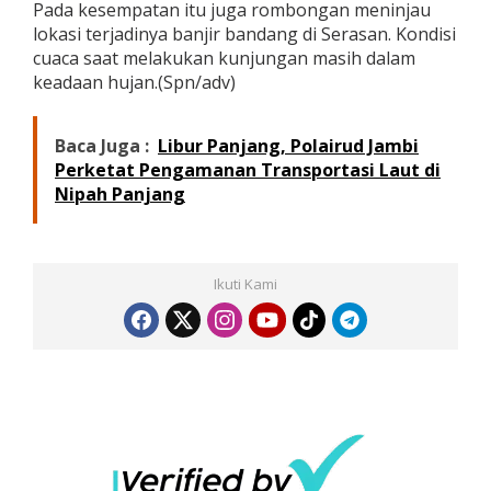
Pada kesempatan itu juga rombongan meninjau
m
lokasi terjadinya banjir bandang di Serasan. Kondisi
k
cuaca saat melakukan kunjungan masih dalam
a
b
keadaan hujan.(Spn/adv)
N
a
t
Baca Juga :
Libur Panjang, Polairud Jambi
u
Perketat Pengamanan Transportasi Laut di
n
Nipah Panjang
a
Ikuti Kami