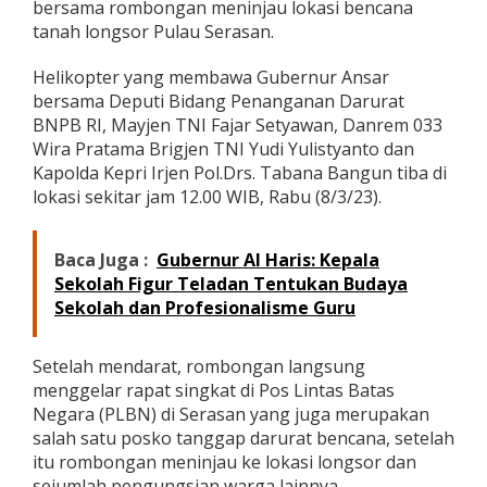
bersama rombongan meninjau lokasi bencana
n
tanah longsor Pulau Serasan.
g
s
o
Helikopter yang membawa Gubernur Ansar
r
bersama Deputi Bidang Penanganan Darurat
,
BNPB RI, Mayjen TNI Fajar Setyawan, Danrem 033
P
Wira Pratama Brigjen TNI Yudi Yulistyanto dan
e
m
Kapolda Kepri Irjen Pol.Drs. Tabana Bangun tiba di
p
lokasi sekitar jam 12.00 WIB, Rabu (8/3/23).
r
o
v
Baca Juga :
Gubernur Al Haris: Kepala
K
Sekolah Figur Teladan Tentukan Budaya
e
Sekolah dan Profesionalisme Guru
p
r
i
Setelah mendarat, rombongan langsung
d
a
menggelar rapat singkat di Pos Lintas Batas
n
Negara (PLBN) di Serasan yang juga merupakan
B
salah satu posko tanggap darurat bencana, setelah
N
itu rombongan meninjau ke lokasi longsor dan
P
B
sejumlah pengungsian warga lainnya.