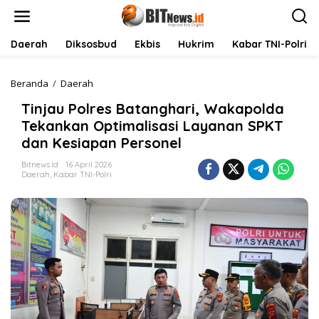
L
e
w
a
Daerah
Diksosbud
Ekbis
Hukrim
Kabar TNI-Polri
t
i
k
Beranda
/
Daerah
T
e
i
Tinjau Polres Batanghari, Wakapolda
k
n
o
j
Tekankan Optimalisasi Layanan SPKT
n
a
dan Kesiapan Personel
t
u
e
P
Bitnews.id
16 April 2026
n
o
Daerah
,
Kabar TNI-Polri
l
r
e
s
B
a
t
a
n
g
h