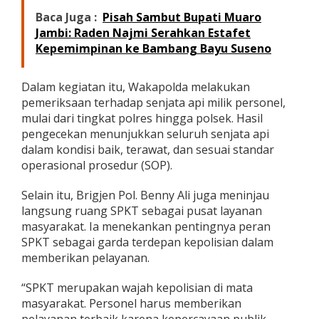
m
Baca Juga :
Pisah Sambut Bupati Muaro
a
Jambi: Raden Najmi Serahkan Estafet
l
Kepemimpinan ke Bambang Bayu Suseno
i
s
a
Dalam kegiatan itu, Wakapolda melakukan
s
i
pemeriksaan terhadap senjata api milik personel,
L
mulai dari tingkat polres hingga polsek. Hasil
a
pengecekan menunjukkan seluruh senjata api
y
dalam kondisi baik, terawat, dan sesuai standar
a
n
operasional prosedur (SOP).
a
n
Selain itu, Brigjen Pol. Benny Ali juga meninjau
S
langsung ruang SPKT sebagai pusat layanan
P
masyarakat. Ia menekankan pentingnya peran
K
T
SPKT sebagai garda terdepan kepolisian dalam
d
memberikan pelayanan.
a
n
“SPKT merupakan wajah kepolisian di mata
K
masyarakat. Personel harus memberikan
e
s
pelayanan terbaik karena kepercayaan publik