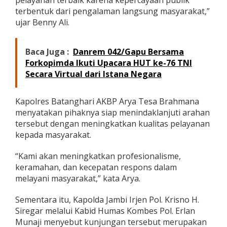
i
terbentuk dari pengalaman langsung masyarakat,”
a
ujar Benny Ali.
p
a
n
Baca Juga :
Danrem 042/Gapu Bersama
P
Forkopimda Ikuti Upacara HUT ke-76 TNI
e
r
Secara Virtual dari Istana Negara
s
o
n
Kapolres Batanghari AKBP Arya Tesa Brahmana
e
menyatakan pihaknya siap menindaklanjuti arahan
l
tersebut dengan meningkatkan kualitas pelayanan
kepada masyarakat.
“Kami akan meningkatkan profesionalisme,
keramahan, dan kecepatan respons dalam
melayani masyarakat,” kata Arya.
Sementara itu, Kapolda Jambi Irjen Pol. Krisno H.
Siregar melalui Kabid Humas Kombes Pol. Erlan
Munaji menyebut kunjungan tersebut merupakan