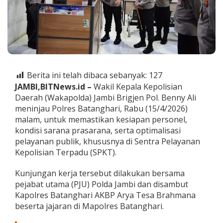
a
r
i
,
W
a
k
a
Berita ini telah dibaca sebanyak:
127
p
JAMBI,BITNews.id –
Wakil Kepala Kepolisian
o
l
Daerah (Wakapolda) Jambi Brigjen Pol. Benny Ali
d
meninjau Polres Batanghari, Rabu (15/4/2026)
a
malam, untuk memastikan kesiapan personel,
T
kondisi sarana prasarana, serta optimalisasi
e
k
pelayanan publik, khususnya di Sentra Pelayanan
a
Kepolisian Terpadu (SPKT).
n
k
Kunjungan kerja tersebut dilakukan bersama
a
pejabat utama (PJU) Polda Jambi dan disambut
n
O
Kapolres Batanghari AKBP Arya Tesa Brahmana
p
beserta jajaran di Mapolres Batanghari.
t
i