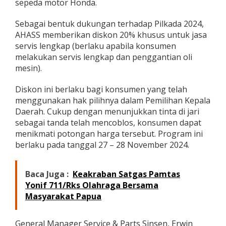
sepeda motor Honda.
,
A
Sebagai bentuk dukungan terhadap Pilkada 2024,
y
o
AHASS memberikan diskon 20% khusus untuk jasa
C
servis lengkap (berlaku apabila konsumen
o
melakukan servis lengkap dan penggantian oli
b
mesin).
l
o
s
Diskon ini berlaku bagi konsumen yang telah
P
menggunakan hak pilihnya dalam Pemilihan Kepala
i
Daerah. Cukup dengan menunjukkan tinta di jari
l
sebagai tanda telah mencoblos, konsumen dapat
k
menikmati potongan harga tersebut. Program ini
a
d
berlaku pada tanggal 27 – 28 November 2024.
a
d
a
Baca Juga :
Keakraban Satgas Pamtas
n
Yonif 711/Rks Olahraga Bersama
D
Masyarakat Papua
a
p
a
General Manager Service & Parts Sinsen, Erwin
t