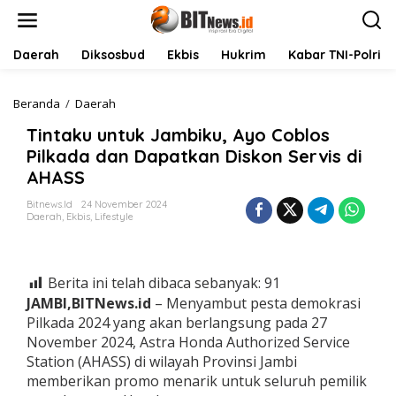
L
e
w
a
Daerah
Diksosbud
Ekbis
Hukrim
Kabar TNI-Polri
t
i
k
Beranda
/
Daerah
T
e
i
Tintaku untuk Jambiku, Ayo Coblos
k
n
o
t
Pilkada dan Dapatkan Diskon Servis di
n
a
AHASS
t
k
e
u
Bitnews.id
24 November 2024
n
u
Daerah
,
Ekbis
,
Lifestyle
n
t
u
k
Berita ini telah dibaca sebanyak:
91
J
JAMBI,BITNews.id
– Menyambut pesta demokrasi
a
Pilkada 2024 yang akan berlangsung pada 27
m
November 2024, Astra Honda Authorized Service
b
i
Station (AHASS) di wilayah Provinsi Jambi
k
memberikan promo menarik untuk seluruh pemilik
u