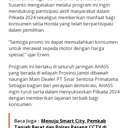
k
Susanto mengatakan melalui program ini ingin
a
mendukung partisipasi aktif masyarakat dalam
n
Pilkada 2024 sekaligus memberikan manfaat bagi
D
konsumen setia Honda yang telah berpartisipasi
i
dalam pemilihan.
s
k
o
“Semoga promo ini dapat memudahkan konsumen
n
untuk merawat sepeda motor dengan harga
S
spesial,” ujar Erwin.
e
r
v
Program ini berlaku di seluruh jaringan AHASS
i
yang berada di wilayah Provinsi Jambi dibawah
s
naungan Main Dealer PT Sinar Sentosa Primatama.
d
Sebagai bagian dari perayaan demokrasi, AHASS
i
ingin turut serta dalam menyukseskan Pilkada 2024
A
H
dengan memberikan layanan terbaik bagi
A
konsumen.
S
S
Baca Juga :
Menuju Smart City, Pemkab
Tanjab Barat dan Polres Pasang CCTV di