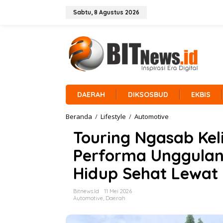
L
e
Sabtu, 8 Agustus 2026
w
a
t
i
k
e
k
o
n
DAERAH
DIKSOSBUD
EKBIS
t
e
Beranda
/
Lifestyle
/
Automotive
T
n
o
Touring Ngasab Kel
u
r
Performa Unggulan
i
n
Hidup Sehat Lewat
g
N
g
Bitnews.id
11 Mei 2026
a
Automotive
,
Daerah
s
a