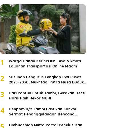
1
Warga Danau Kerinci Kini Bisa Nikmati
Layanan Transportasi Online Maxim
2
Susunan Pengurus Lengkap PWI Pusat
2025-2030, Mukhtadi Putra Nusa Duduki
Jabatan Strategis
3
Dari Pantun untuk Jambi, Gerakan Hesti
Haris Raih Rekor MURI
4
Denpom II/2 Jambi Pastikan Konvoi
Sermat Penanggulangan Bencana
Sumatera Melaju Aman
5
Ombudsman Minta Portal Penelusuran