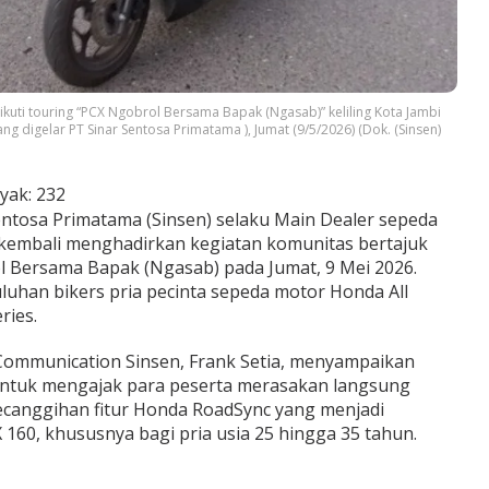
uti touring “PCX Ngobrol Bersama Bapak (Ngasab)” keliling Kota Jambi
ang digelar PT Sinar Sentosa Primatama ), Jumat (9/5/2026) (Dok. (Sinsen)
yak:
232
ntosa Primatama (Sinsen) selaku Main Dealer sepeda
 kembali menghadirkan kegiatan komunitas bertajuk
Bersama Bapak (Ngasab) pada Jumat, 9 Mei 2026.
uluhan bikers pria pecinta sepeda motor Honda All
ries.
Communication Sinsen, Frank Setia, menyampaikan
 untuk mengajak para peserta merasakan langsung
kecanggihan fitur Honda RoadSync yang menjadi
160, khususnya bagi pria usia 25 hingga 35 tahun.