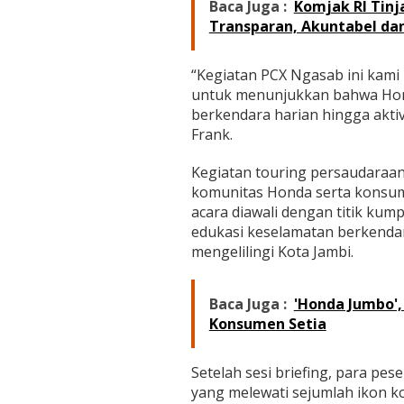
Baca Juga :
Komjak RI Tinj
a
y
Transparan, Akuntabel dan
a
H
i
“Kegiatan PCX Ngasab ini kami
d
untuk menunjukkan bahwa Hon
u
berkendara harian hingga akti
p
Frank.
S
e
h
Kegiatan touring persaudaraan i
a
komunitas Honda serta konsum
t
acara diawali dengan titik kum
L
edukasi keselamatan berkendar
e
w
mengelilingi Kota Jambi.
a
t
P
Baca Juga :
'Honda Jumbo',
a
Konsumen Setia
d
e
l
Setelah sesi briefing, para pe
yang melewati sejumlah ikon ko