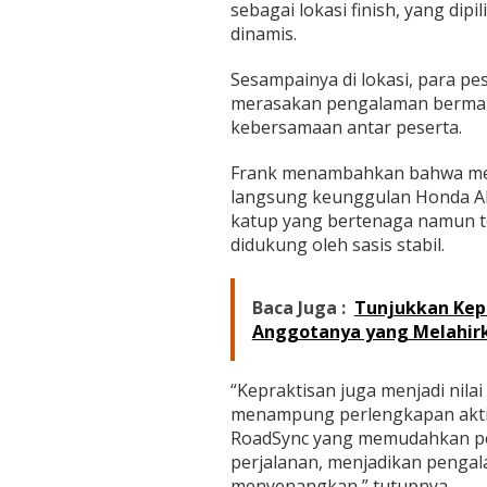
sebagai lokasi finish, yang di
dinamis.
Sesampainya di lokasi, para pes
merasakan pengalaman bermai
kebersamaan antar peserta.
Frank menambahkan bahwa mela
langsung keunggulan Honda All
katup yang bertenaga namun t
didukung oleh sasis stabil.
Baca Juga :
Tunjukkan Kep
Anggotanya yang Melahir
“Kepraktisan juga menjadi nila
menampung perlengkapan aktivi
RoadSync yang memudahkan pe
perjalanan, menjadikan penga
menyenangkan,” tutupnya.