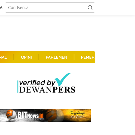
TA
NAL
OPINI
PARLEMEN
PEMERINTAHAN
PER