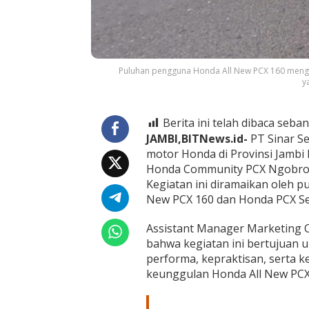
f
o
r
m
a
U
Puluhan pengguna Honda All New PCX 160 mengik
n
y
g
g
u
Berita ini telah dibaca seban
l
JAMBI,BITNews.id-
PT Sinar Se
a
n
motor Honda di Provinsi Jambi
H
Honda Community PCX Ngobrol 
o
Kegiatan ini diramaikan oleh p
n
New PCX 160 dan Honda PCX Se
d
a
P
Assistant Manager Marketing 
C
bahwa kegiatan ini bertujuan
X
performa, kepraktisan, serta 
d
keunggulan Honda All New PCX 
a
n
G