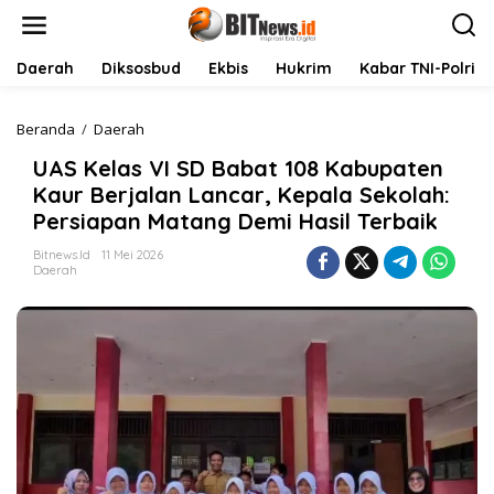
L
e
w
a
Daerah
Diksosbud
Ekbis
Hukrim
Kabar TNI-Polri
t
i
k
Beranda
/
Daerah
U
e
A
UAS Kelas VI SD Babat 108 Kabupaten
k
S
o
K
Kaur Berjalan Lancar, Kepala Sekolah:
n
e
Persiapan Matang Demi Hasil Terbaik
t
l
e
a
Bitnews.id
11 Mei 2026
n
s
Daerah
V
I
S
D
B
a
b
a
t
1
0