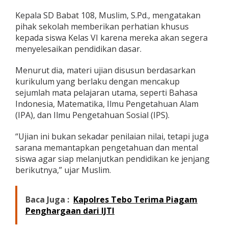
c
Kepala SD Babat 108, Muslim, S.Pd., mengatakan
a
r
pihak sekolah memberikan perhatian khusus
,
kepada siswa Kelas VI karena mereka akan segera
K
menyelesaikan pendidikan dasar.
e
p
Menurut dia, materi ujian disusun berdasarkan
a
l
kurikulum yang berlaku dengan mencakup
a
sejumlah mata pelajaran utama, seperti Bahasa
S
Indonesia, Matematika, Ilmu Pengetahuan Alam
e
(IPA), dan Ilmu Pengetahuan Sosial (IPS).
k
o
l
“Ujian ini bukan sekadar penilaian nilai, tetapi juga
a
sarana memantapkan pengetahuan dan mental
h
siswa agar siap melanjutkan pendidikan ke jenjang
:
berikutnya,” ujar Muslim.
P
e
r
Baca Juga :
Kapolres Tebo Terima Piagam
s
i
Penghargaan dari IJTI
a
p