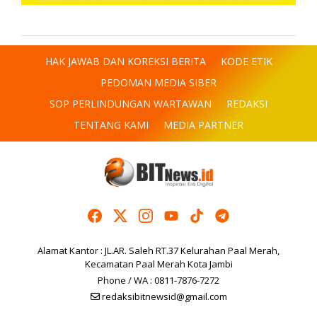
HAK JAWAB DAN KOREKSI BERITA
KODE ETIK
PEDOMAN MEDIA SIBER
SOP PERLINDUNGAN WARTAWAN
REDAKSI
TENTANG KAMI
MEDIA PARTNER
Alamat Kantor : JL.AR. Saleh RT.37 Kelurahan Paal Merah,
Kecamatan Paal Merah Kota Jambi
Phone / WA : 0811-7876-7272
redaksibitnewsid@gmail.com