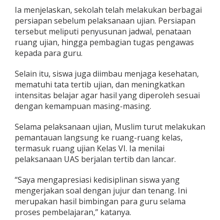
a
Ia menjelaskan, sekolah telah melakukan berbagai
n
persiapan sebelum pelaksanaan ujian. Persiapan
M
tersebut meliputi penyusunan jadwal, penataan
a
ruang ujian, hingga pembagian tugas pengawas
t
a
kepada para guru.
n
g
Selain itu, siswa juga diimbau menjaga kesehatan,
D
mematuhi tata tertib ujian, dan meningkatkan
e
intensitas belajar agar hasil yang diperoleh sesuai
m
i
dengan kemampuan masing-masing.
H
a
Selama pelaksanaan ujian, Muslim turut melakukan
s
pemantauan langsung ke ruang-ruang kelas,
i
termasuk ruang ujian Kelas VI. Ia menilai
l
T
pelaksanaan UAS berjalan tertib dan lancar.
e
r
“Saya mengapresiasi kedisiplinan siswa yang
b
mengerjakan soal dengan jujur dan tenang. Ini
a
merupakan hasil bimbingan para guru selama
i
k
proses pembelajaran,” katanya.