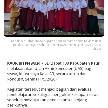
8
K
a
b
u
p
a
t
e
Kepala SD Babat 108 Kabupaten Kaur bersama siswa Kelas VI usai
n
pelaksanaan Ujian Akhir Semester (UAS), Senin (11/5/2026). (Dok.
K
Esda)
a
u
r
KAUR,BITNews.id –
SD Babat 108 Kabupaten Kaur
B
e
melaksanakan Ujian Akhir Semester (UAS) bagi
r
siswa, khususnya Kelas VI, secara tertib dan
j
kondusif, Senin (11/5/2026).
a
l
Kegiatan tersebut menjadi bagian dari evaluasi
a
n
pembelajaran sekaligus mengukur kesiapan siswa
L
sebelum melanjutkan pendidikan ke jenjang
a
berikutnya.
n