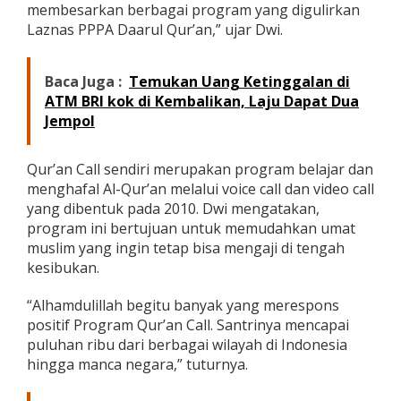
membesarkan berbagai program yang digulirkan
a
Laznas PPPA Daarul Qur’an,” ujar Dwi.
n
d
a
l
Baca Juga :
Temukan Uang Ketinggalan di
a
ATM BRI kok di Kembalikan, Laju Dapat Dua
m
Jempol
A
j
a
Qur’an Call sendiri merupakan program belajar dan
n
menghafal Al-Qur’an melalui voice call dan video call
g
Z
yang dibentuk pada 2010. Dwi mengatakan,
a
program ini bertujuan untuk memudahkan umat
k
muslim yang ingin tetap bisa mengaji di tengah
a
kesibukan.
t
A
w
“Alhamdulillah begitu banyak yang merespons
a
positif Program Qur’an Call. Santrinya mencapai
r
puluhan ribu dari berbagai wilayah di Indonesia
d
hingga manca negara,” tuturnya.
s
2
0