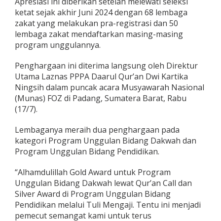
Apresiasi ini diberikan setelah melewati seleksi
n
ketat sejak akhir Juni 2024 dengan 68 lembaga
T
zakat yang melakukan pra-registrasi dan 50
u
l
lembaga zakat mendaftarkan masing-masing
i
program unggulannya.
M
e
Penghargaan ini diterima langsung oleh Direktur
n
Utama Laznas PPPA Daarul Qur’an Dwi Kartika
g
a
Ningsih dalam puncak acara Musyawarah Nasional
j
(Munas) FOZ di Padang, Sumatera Barat, Rabu
i
(17/7).
R
a
Lembaganya meraih dua penghargaan pada
i
h
kategori Program Unggulan Bidang Dakwah dan
P
Program Unggulan Bidang Pendidikan.
e
n
“Alhamdulillah Gold Award untuk Program
g
Unggulan Bidang Dakwah lewat Qur’an Call dan
h
a
Silver Award di Program Unggulan Bidang
r
Pendidikan melalui Tuli Mengaji. Tentu ini menjadi
g
pemecut semangat kami untuk terus
a