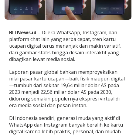
a
h
S
u
p
e
BITNews.id
– Di era WhatsApp, Instagram, dan
r
platform chat lain yang serba cepat, tren kartu
K
ucapan digital terus menanjak dan makin variatif,
e
dari gambar statis hingga desain interaktif yang
r
e
dibagikan lewat media sosial.
n
,
Laporan pasar global bahkan memproyeksikan
H
nilai pasar kartu ucapan—baik fisik maupun digital
a
—tumbuh dari sekitar 19,64 miliar dolar AS pada
n
y
2023 menjadi 22,56 miliar dolar AS pada 2030,
a
didorong semakin populernya ekspresi virtual di
4
era media sosial dan pesan instan.
L
a
Di Indonesia sendiri, generasi muda yang aktif di
n
g
WhatsApp dan Instagram banyak beralih ke kartu
k
digital karena lebih praktis, personal, dan mudah
a