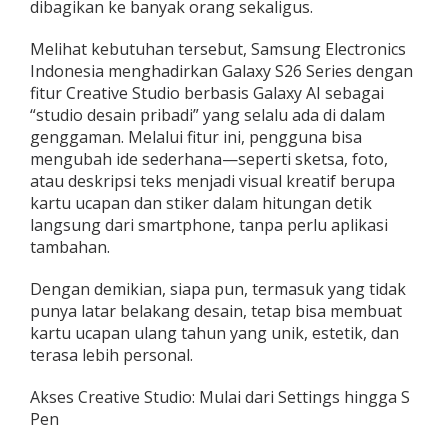
dibagikan ke banyak orang sekaligus.
h
P
Melihat kebutuhan tersebut, Samsung Electronics
a
k
Indonesia menghadirkan Galaxy S26 Series dengan
a
fitur Creative Studio berbasis Galaxy AI sebagai
i
“studio desain pribadi” yang selalu ada di dalam
C
genggaman. Melalui fitur ini, pengguna bisa
r
e
mengubah ide sederhana—seperti sketsa, foto,
a
atau deskripsi teks menjadi visual kreatif berupa
t
kartu ucapan dan stiker dalam hitungan detik
i
langsung dari smartphone, tanpa perlu aplikasi
v
tambahan.
e
S
t
Dengan demikian, siapa pun, termasuk yang tidak
u
punya latar belakang desain, tetap bisa membuat
d
kartu ucapan ulang tahun yang unik, estetik, dan
i
terasa lebih personal.
o
d
i
Akses Creative Studio: Mulai dari Settings hingga S
G
Pen
a
l