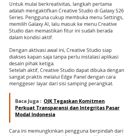
Untuk mulai berkreativitas, langkah pertama
a
x
adalah mengaktifkan Creative Studio di Galaxy S26
y
Series. Pengguna cukup membuka menu Settings,
S
memilih Galaxy AI, lalu masuk ke menu Creative
2
Studio dan memastikan fitur ini sudah berada
6
dalam kondisi aktif.
S
e
r
Dengan aktivasi awal ini, Creative Studio siap
i
diakses kapan saja tanpa perlu instalasi aplikasi
e
desain pihak ketiga.
s
Setelah aktif, Creative Studio dapat dibuka dengan
sangat praktis melalui Edge Panel dengan cara
menggeser layar dari sisi samping perangkat.
Baca Juga :
OJK Tegaskan Komitmen
Perkuat Transparansi dan Integritas Pasar
Modal Indonesia
Cara ini memungkinkan pengguna berpindah dari