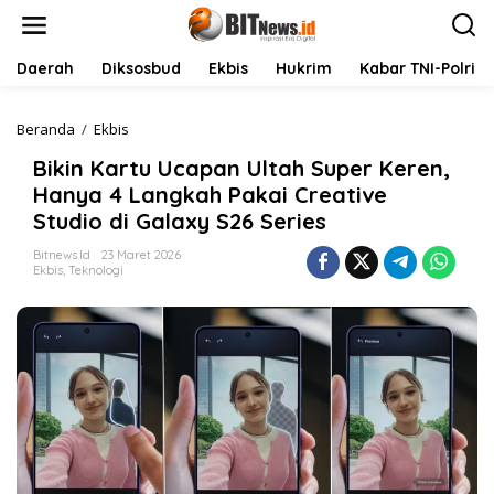
L
e
w
a
Daerah
Diksosbud
Ekbis
Hukrim
Kabar TNI-Polri
t
i
k
Beranda
/
Ekbis
B
e
i
Bikin Kartu Ucapan Ultah Super Keren,
k
k
o
i
Hanya 4 Langkah Pakai Creative
n
n
Studio di Galaxy S26 Series
t
K
e
a
Bitnews.id
23 Maret 2026
n
r
Ekbis
,
Teknologi
t
u
U
c
a
p
a
n
U
l
t