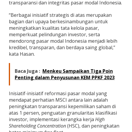
transparansi dan integritas pasar modal Indonesia.
t
P
e
“Berbagai inisiatif strategis di atas merupakan
n
bagian dari upaya berkesinambungan untuk
g
meningkatkan kualitas tata kelola pasar,
a
memperkuat pelindungan investor, serta
k
mendorong pasar modal Indonesia menjadi lebih
u
a
kredibel, transparan, dan berdaya saing global,”
n
kata Hasan.
D
a
l
Baca Juga :
Menkeu Sampaikan Tiga Poin
a
Penting dalam Penyusunan KEM PPKF 2023
m
A
s
Inisiatif-inisiatif reformasi pasar modal yang
e
s
mendapat perhatian MSCI antara lain adalah
m
peningkatan transparansi kepemilikan saham di
e
atas 1 persen, penguatan granularitas klasifikasi
n
investor, implementasi kerangka kerja
High
M
Shareholding Concentration
(HSC), dan peningkatan
S
C