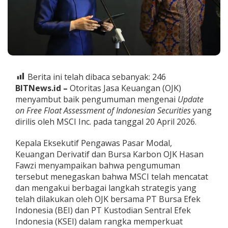
a
s
a
r
M
o
d
a
Berita ini telah dibaca sebanyak:
246
l
BITNews.id –
Otoritas Jasa Keuangan (OJK)
I
n
menyambut baik pengumuman mengenai
Update
d
on Free Float Assessment of Indonesian Securities
yang
o
dirilis oleh MSCI Inc. pada tanggal 20 April 2026.
n
e
Kepala Eksekutif Pengawas Pasar Modal,
s
i
Keuangan Derivatif dan Bursa Karbon OJK Hasan
a
Fawzi menyampaikan bahwa pengumuman
M
tersebut menegaskan bahwa MSCI telah mencatat
e
dan mengakui berbagai langkah strategis yang
n
d
telah dilakukan oleh OJK bersama PT Bursa Efek
a
Indonesia (BEI) dan PT Kustodian Sentral Efek
p
Indonesia (KSEI) dalam rangka memperkuat
a