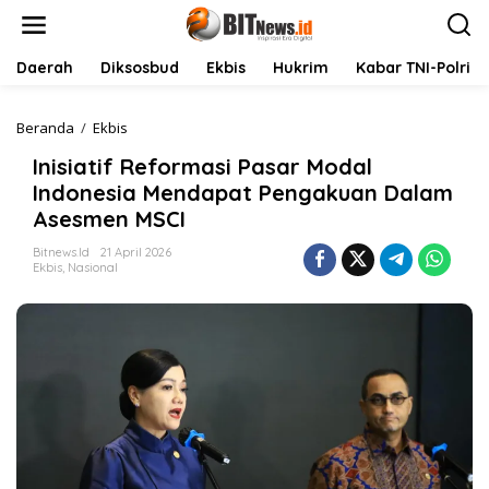
L
e
w
a
Daerah
Diksosbud
Ekbis
Hukrim
Kabar TNI-Polri
t
i
k
Beranda
/
Ekbis
I
e
n
Inisiatif Reformasi Pasar Modal
k
i
o
s
Indonesia Mendapat Pengakuan Dalam
n
i
Asesmen MSCI
t
a
e
t
Bitnews.id
21 April 2026
n
i
Ekbis
,
Nasional
f
R
e
f
o
r
m
a
s
i
P