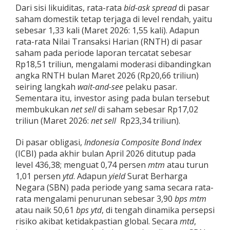
Dari sisi likuiditas, rata-rata
bid-ask spread
di pasar
saham domestik tetap terjaga di level rendah, yaitu
sebesar 1,33 kali (Maret 2026: 1,55 kali). Adapun
rata-rata Nilai Transaksi Harian (RNTH) di pasar
saham pada periode laporan tercatat sebesar
Rp18,51 triliun, mengalami moderasi dibandingkan
angka RNTH bulan Maret 2026 (Rp20,66 triliun)
seiring langkah
wait-and-see
pelaku pasar.
Sementara itu, investor asing pada bulan tersebut
membukukan
net sell
di saham sebesar Rp17,02
triliun (Maret 2026:
net
sell
Rp23,34 triliun).
Di pasar obligasi,
Indonesia Composite Bond Index
(ICBI) pada akhir bulan April 2026 ditutup pada
level 436,38; menguat 0,74 persen
mtm
atau turun
1,01 persen
ytd
. Adapun
yield
Surat Berharga
Negara (SBN) pada periode yang sama secara rata-
rata mengalami penurunan sebesar 3,90
bps
mtm
atau naik 50,61
bps
ytd
, di tengah dinamika persepsi
risiko akibat ketidakpastian global. Secara
mtd
,