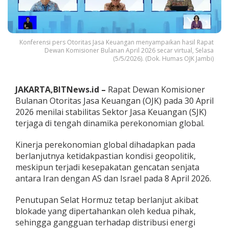
u
a
n
g
a
Konferensi pers Otoritas Jasa Keuangan menyampaikan hasil Rapat
Dewan Komisioner Bulanan April 2026 secar virtual, Selasa
n
(5/5/2026). (Dok. Humas OJK Jambi)
T
e
r
j
JAKARTA,BITNews.id –
Rapat Dewan Komisioner
a
Bulanan Otoritas Jasa Keuangan (OJK) pada 30 April
g
2026 menilai stabilitas Sektor Jasa Keuangan (SJK)
a
terjaga di tengah dinamika perekonomian global.
D
i
T
Kinerja perekonomian global dihadapkan pada
e
berlanjutnya ketidakpastian kondisi geopolitik,
n
meskipun terjadi kesepakatan gencatan senjata
g
antara Iran dengan AS dan Israel pada 8 April 2026.
a
h
B
Penutupan Selat Hormuz tetap berlanjut akibat
e
blokade yang dipertahankan oleh kedua pihak,
r
sehingga gangguan terhadap distribusi energi
l