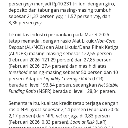
persen
yoy
) menjadi Rp10.231 triliun, dengan giro,
deposito dan tabungan masing-masing tumbuh
sebesar 21,37 persen
yoy
, 11,57 persen
yoy
, dan
8,36 persen
yoy
.
Likuiditas industri perbankan pada Maret 2026
tetap memadai, dengan rasio Alat Likuid/
Non-Core
Deposit
(AL/NCD) dan Alat Likuid/Dana Pihak Ketiga
(AL/DPK) masing-masing sebesar 122,55 persen
(Februari 2026: 121,29 persen) dan 27,85 persen
(Februari 2026: 27,4 persen) dan masih di atas
threshold
masing-masing sebesar 50 persen dan 10
persen. Adapun
Liquidity Coverage Ratio
(LCR)
berada di level 193,64 persen, sedangkan
Net Stable
Funding Ratio
(NSFR) berada di level 128,84 persen.
Sementara itu, kualitas kredit tetap terjaga dengan
rasio NPL
gross
sebesar 2,14 persen (Februari 2026:
2,17 persen) dan NPL
net
terjaga di 0,83 persen
(Februari 2026: 0,83 persen).
Loan at Risk
(LaR)