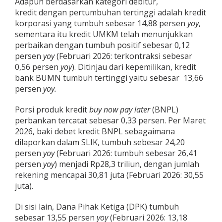
Adapun berdasarkan kategori debitur,
kredit dengan pertumbuhan tertinggi adalah kredit
korporasi yang tumbuh sebesar 14,88 persen
yoy
,
sementara itu kredit UMKM telah menunjukkan
perbaikan dengan tumbuh positif sebesar 0,12
persen
yoy
(Februari 2026: terkontraksi sebesar
0,56 persen
yoy
). Ditinjau dari kepemilikan, kredit
bank BUMN tumbuh tertinggi yaitu sebesar 13,66
persen
yoy.
Porsi produk kredit
buy now
pay later
(BNPL)
perbankan tercatat sebesar 0,33 persen. Per Maret
2026, baki debet kredit BNPL sebagaimana
dilaporkan dalam SLIK, tumbuh sebesar 24,20
persen
yoy
(Februari 2026: tumbuh sebesar 26,41
persen
yoy
) menjadi Rp28,3 triliun, dengan jumlah
rekening mencapai 30,81 juta (Februari 2026: 30,55
juta).
Di sisi lain, Dana Pihak Ketiga (DPK) tumbuh
sebesar 13,55 persen
yoy
(Februari 2026: 13,18