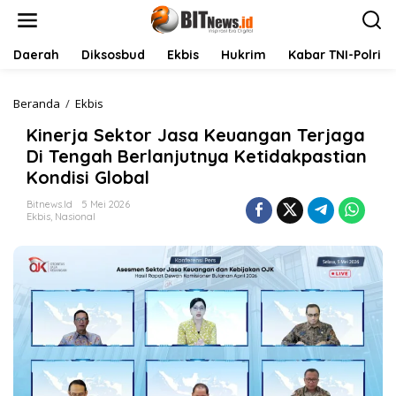
L
e
w
a
Daerah
Diksosbud
Ekbis
Hukrim
Kabar TNI-Polri
t
i
k
Beranda
/
Ekbis
K
e
i
Kinerja Sektor Jasa Keuangan Terjaga
k
n
o
e
Di Tengah Berlanjutnya Ketidakpastian
n
r
Kondisi Global
t
j
e
a
Bitnews.id
5 Mei 2026
n
S
Ekbis
,
Nasional
e
k
t
o
r
J
a
s
a
K
e