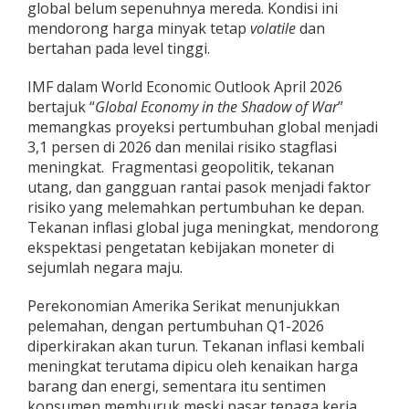
global belum sepenuhnya mereda. Kondisi ini
a
mendorong harga minyak tetap
volatile
dan
n
j
bertahan pada level tinggi.
u
t
IMF dalam World Economic Outlook April 2026
n
bertajuk “
Global Economy in the Shadow of War
”
y
memangkas proyeksi pertumbuhan global menjadi
a
K
3,1 persen di 2026 dan menilai risiko stagflasi
e
meningkat. Fragmentasi geopolitik, tekanan
t
utang, dan gangguan rantai pasok menjadi faktor
i
risiko yang melemahkan pertumbuhan ke depan.
d
a
Tekanan inflasi global juga meningkat, mendorong
k
ekspektasi pengetatan kebijakan moneter di
p
sejumlah negara maju.
a
s
Perekonomian Amerika Serikat menunjukkan
t
i
pelemahan, dengan pertumbuhan Q1-2026
a
diperkirakan akan turun. Tekanan inflasi kembali
n
meningkat terutama dipicu oleh kenaikan harga
K
barang dan energi, sementara itu sentimen
o
konsumen memburuk meski pasar tenaga kerja
n