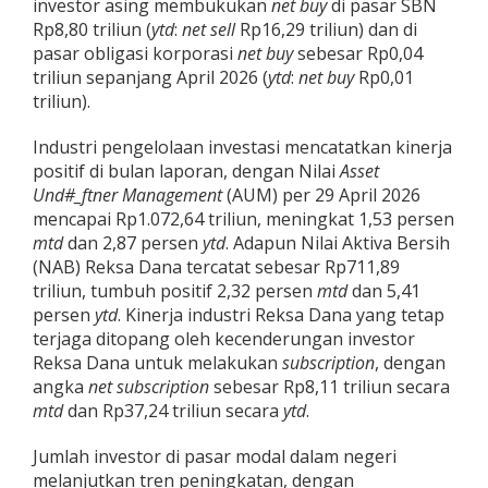
investor asing membukukan
net buy
di pasar SBN
Rp8,80 triliun (
ytd
:
net sell
Rp16,29 triliun) dan di
pasar obligasi korporasi
net buy
sebesar Rp0,04
triliun sepanjang April 2026 (
ytd
:
net buy
Rp0,01
triliun).
Industri pengelolaan investasi mencatatkan kinerja
positif di bulan laporan, dengan Nilai
Asset
Und#_ftner Management
(AUM) per 29 April 2026
mencapai Rp1.072,64 triliun, meningkat 1,53 persen
mtd
dan 2,87 persen
ytd
. Adapun Nilai Aktiva Bersih
(NAB) Reksa Dana tercatat sebesar Rp711,89
triliun, tumbuh positif 2,32 persen
mtd
dan 5,41
persen
ytd
. Kinerja industri Reksa Dana yang tetap
terjaga ditopang oleh kecenderungan investor
Reksa Dana untuk melakukan
subscription
, dengan
angka
net subscription
sebesar Rp8,11 triliun secara
mtd
dan Rp37,24 triliun secara
ytd
.
Jumlah investor di pasar modal dalam negeri
melanjutkan tren peningkatan, dengan