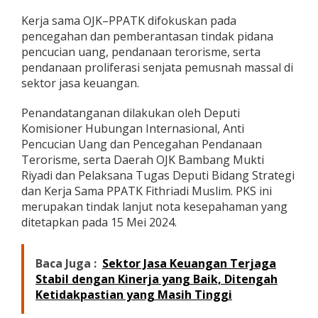
a
Kerja sama OJK–PPATK difokuskan pada
t
pencegahan dan pemberantasan tindak pidana
a
n
pencucian uang, pendanaan terorisme, serta
K
pendanaan proliferasi senjata pemusnah massal di
e
sektor jasa keuangan.
u
a
Penandatanganan dilakukan oleh Deputi
n
g
Komisioner Hubungan Internasional, Anti
a
Pencucian Uang dan Pencegahan Pendanaan
n
Terorisme, serta Daerah OJK Bambang Mukti
d
Riyadi dan Pelaksana Tugas Deputi Bidang Strategi
a
n
dan Kerja Sama PPATK Fithriadi Muslim. PKS ini
S
merupakan tindak lanjut nota kesepahaman yang
i
ditetapkan pada 15 Mei 2024.
b
e
r
Baca Juga :
Sektor Jasa Keuangan Terjaga
Stabil dengan Kinerja yang Baik, Ditengah
Ketidakpastian yang Masih Tinggi