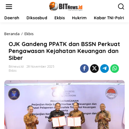
L
e
w
a
Daerah
Diksosbud
Ekbis
Hukrim
Kabar TNI-Polri
t
i
k
Beranda
/
Ekbis
O
e
J
OJK Gandeng PPATK dan BSSN Perkuat
k
K
o
G
Pengawasan Kejahatan Keuangan dan
n
a
Siber
t
n
e
d
Bitnews.id
28 November 2025
n
e
Ekbis
n
g
P
P
A
T
K
d
a
n
B