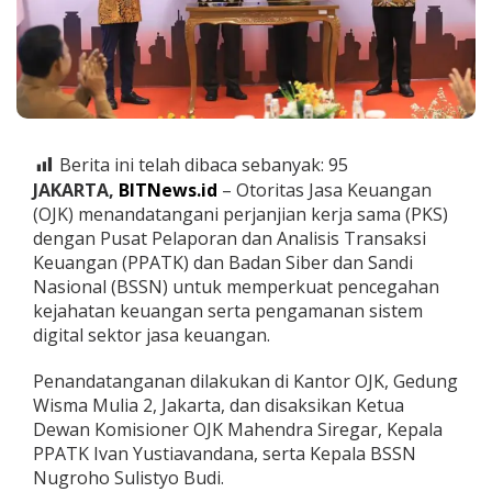
S
S
N
P
e
r
k
u
Berita ini telah dibaca sebanyak:
95
a
JAKARTA,
BITNews.id
– Otoritas Jasa Keuangan
t
P
(OJK) menandatangani perjanjian kerja sama (PKS)
e
dengan Pusat Pelaporan dan Analisis Transaksi
n
Keuangan (PPATK) dan Badan Siber dan Sandi
g
Nasional (BSSN) untuk memperkuat pencegahan
a
kejahatan keuangan serta pengamanan sistem
w
a
digital sektor jasa keuangan.
s
a
Penandatanganan dilakukan di Kantor OJK, Gedung
n
Wisma Mulia 2, Jakarta, dan disaksikan Ketua
K
Dewan Komisioner OJK Mahendra Siregar, Kepala
e
j
PPATK Ivan Yustiavandana, serta Kepala BSSN
a
Nugroho Sulistyo Budi.
h