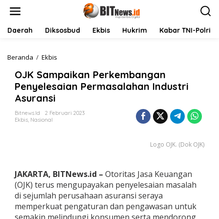
L
e
w
a
Daerah
Diksosbud
Ekbis
Hukrim
Kabar TNI-Polri
t
i
k
Beranda
/
Ekbis
O
e
J
OJK Sampaikan Perkembangan
k
K
o
S
Penyelesaian Permasalahan Industri
n
a
Asuransi
t
m
e
p
Bitnews.id
2 Februari 2023
n
a
Ekbis
,
Nasional
i
k
Logo OJK. (Dok OJK)
a
n
P
e
JAKARTA, BITNews.id –
Otoritas Jasa Keuangan
r
(OJK) terus mengupayakan penyelesaian masalah
k
di sejumlah perusahaan asuransi seraya
e
memperkuat pengaturan dan pengawasan untuk
m
b
semakin melindungi konsumen serta mendorong