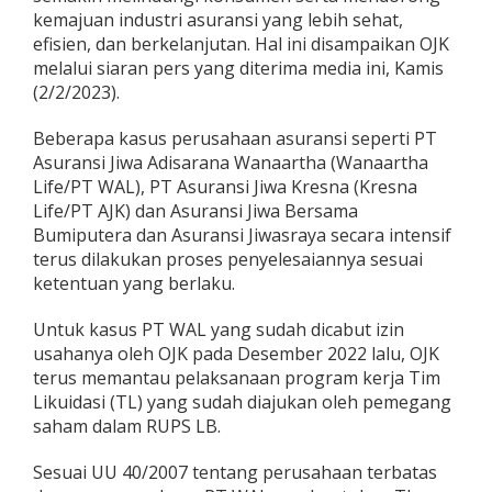
a
kemajuan industri asuransi yang lebih sehat,
n
efisien, dan berkelanjutan. Hal ini disampaikan OJK
g
melalui siaran pers yang diterima media ini, Kamis
a
(2/2/2023).
n
P
e
Beberapa kasus perusahaan asuransi seperti PT
n
Asuransi Jiwa Adisarana Wanaartha (Wanaartha
y
Life/PT WAL), PT Asuransi Jiwa Kresna (Kresna
e
Life/PT AJK) dan Asuransi Jiwa Bersama
l
e
Bumiputera dan Asuransi Jiwasraya secara intensif
s
terus dilakukan proses penyelesaiannya sesuai
a
ketentuan yang berlaku.
i
a
Untuk kasus PT WAL yang sudah dicabut izin
n
P
usahanya oleh OJK pada Desember 2022 lalu, OJK
e
terus memantau pelaksanaan program kerja Tim
r
Likuidasi (TL) yang sudah diajukan oleh pemegang
m
saham dalam RUPS LB.
a
s
a
Sesuai UU 40/2007 tentang perusahaan terbatas
l