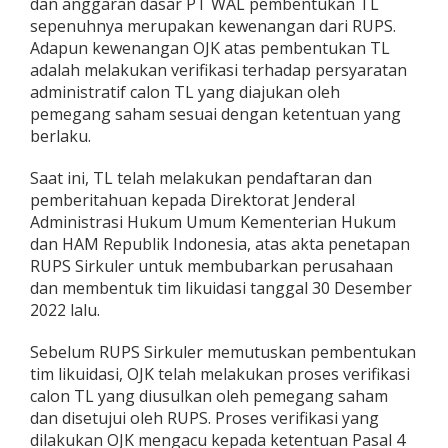
dan anggaran dasar PT WAL pembentukan TL
a
sepenuhnya merupakan kewenangan dari RUPS.
h
Adapun kewenangan OJK atas pembentukan TL
a
n
adalah melakukan verifikasi terhadap persyaratan
I
administratif calon TL yang diajukan oleh
n
pemegang saham sesuai dengan ketentuan yang
d
berlaku.
u
s
t
Saat ini, TL telah melakukan pendaftaran dan
r
pemberitahuan kepada Direktorat Jenderal
i
Administrasi Hukum Umum Kementerian Hukum
A
dan HAM Republik Indonesia, atas akta penetapan
s
RUPS Sirkuler untuk membubarkan perusahaan
u
r
dan membentuk tim likuidasi tanggal 30 Desember
a
2022 lalu.
n
s
Sebelum RUPS Sirkuler memutuskan pembentukan
i
tim likuidasi, OJK telah melakukan proses verifikasi
calon TL yang diusulkan oleh pemegang saham
dan disetujui oleh RUPS. Proses verifikasi yang
dilakukan OJK mengacu kepada ketentuan Pasal 4