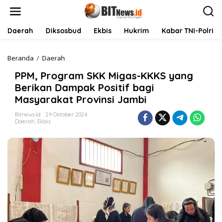
L
e
w
a
Daerah
Diksosbud
Ekbis
Hukrim
Kabar TNI-Polri
t
i
k
Beranda
/
Daerah
P
e
P
PPM, Program SKK Migas-KKKS yang
k
M
o
,
Berikan Dampak Positif bagi
n
P
Masyarakat Provinsi Jambi
t
r
e
o
Bitnews.id
29 Oktober 2024
n
g
Daerah
,
Ekbis
r
a
m
S
K
K
M
i
g
a
s