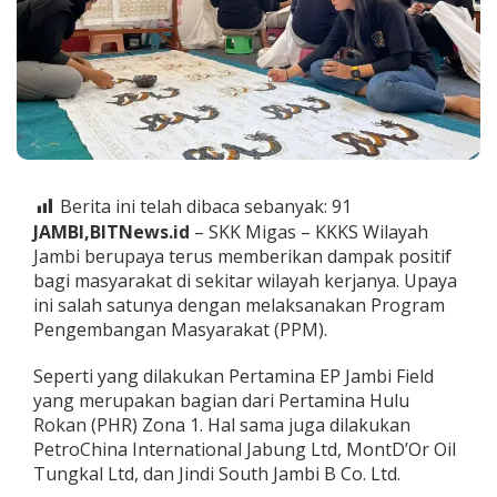
-
K
K
K
S
y
a
n
g
B
Berita ini telah dibaca sebanyak:
91
e
JAMBI,BITNews.id
– SKK Migas – KKKS Wilayah
r
i
Jambi berupaya terus memberikan dampak positif
k
bagi masyarakat di sekitar wilayah kerjanya. Upaya
a
ini salah satunya dengan melaksanakan Program
n
Pengembangan Masyarakat (PPM).
D
a
m
Seperti yang dilakukan Pertamina EP Jambi Field
p
yang merupakan bagian dari Pertamina Hulu
a
Rokan (PHR) Zona 1. Hal sama juga dilakukan
k
PetroChina International Jabung Ltd, MontD’Or Oil
P
Tungkal Ltd, dan Jindi South Jambi B Co. Ltd.
o
s