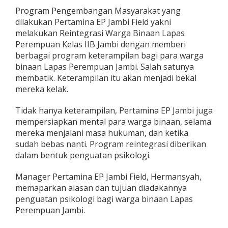
i
Program Pengembangan Masyarakat yang
t
dilakukan Pertamina EP Jambi Field yakni
i
melakukan Reintegrasi Warga Binaan Lapas
f
Perempuan Kelas IIB Jambi dengan memberi
b
a
berbagai program keterampilan bagi para warga
g
binaan Lapas Perempuan Jambi. Salah satunya
i
membatik. Keterampilan itu akan menjadi bekal
M
mereka kelak.
a
s
y
Tidak hanya keterampilan, Pertamina EP Jambi juga
a
mempersiapkan mental para warga binaan, selama
r
mereka menjalani masa hukuman, dan ketika
a
sudah bebas nanti. Program reintegrasi diberikan
k
a
dalam bentuk penguatan psikologi.
t
P
Manager Pertamina EP Jambi Field, Hermansyah,
r
memaparkan alasan dan tujuan diadakannya
o
penguatan psikologi bagi warga binaan Lapas
v
i
Perempuan Jambi.
n
s