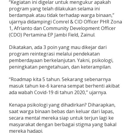
“Kegiatan ini digelar untuk mengukur apakah
i
program yang telah dilakukan selama ini
J
berdampak atau tidak terhadap warga binaan,”
a
m
ujarnya didampingi Comrel & CID Officer PHR Zona
b
1, Afrianto dan Community Development Officer
i
(CDO) Pertamina EP Jambi Field, Zainul.
Dikatakan, ada 3 poin yang mau dikejar dari
program reintegrasi melalui pendekatan
pemberdayaan berkelanjutan. Yakni, psikologi,
peningkatan pengetahuan, dan keterampilan.
“Roadmap kita 5 tahun. Sekarang sebenarnya
masuk tahun ke-6 karena sempat berhenti akibat
ada wabah Covid-19 di tahun 2020,” ujarnya.
Kenapa psikologi yang dihadirkan? Diharapkan,
saat warga binaan bebas dan keluar dari lapas,
secara mental mereka siap untuk terjun lagi ke
masyarakat dengan berbagai stigma yang bakal
mereka hadapi.