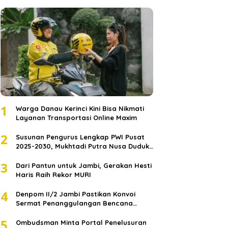
1
Warga Danau Kerinci Kini Bisa Nikmati
Layanan Transportasi Online Maxim
2
Susunan Pengurus Lengkap PWI Pusat
2025-2030, Mukhtadi Putra Nusa Duduki
Jabatan Strategis
3
Dari Pantun untuk Jambi, Gerakan Hesti
Haris Raih Rekor MURI
4
Denpom II/2 Jambi Pastikan Konvoi
Sermat Penanggulangan Bencana
Sumatera Melaju Aman
5
Ombudsman Minta Portal Penelusuran