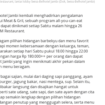
Restaurant, lantai lobby Swiss-Belhotel Jambi (Dok, Swiss-Belhotel Jambi)
hotel Jambi kembali menghadirkan pengalaman
i Meat & Gril, sebuah program all-you-can-eat
apat dinikmati setiap Sabtu malam hingga 26
M Restaurant.
agam pilihan hidangan barbekyu dan menu favorit
kapi momen kebersamaan dengan keluarga, teman,
rakan setiap hari Sabtu pukul 18.00 hingga 22.00
dengan harga Rp 180.000++ per orang dan dapat
t Jambi yang ingin menikmati akhir pekan dalam
an menu beragam.
bagai sajian, mulai dari daging sapi panggang, ayam
urger, jagung bakar, nasi mentega, sup. Selain itu,
dibakar langsung dan disajikan hangat untuk
perti sate udang, sate sapi, dan sate ayam dengan cita
tap semakin lengkap dengan pilihan hidangan
dangan penutup yang menggugah selera, serta menu