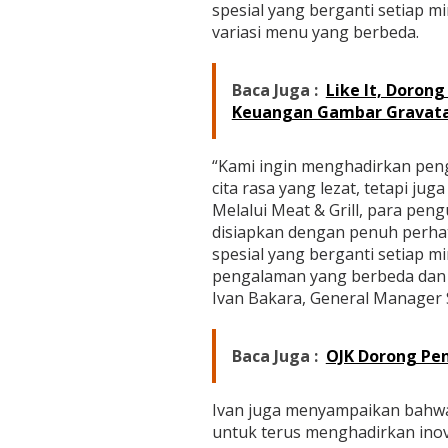
k
spesial yang berganti setiap 
a
variasi menu yang berbeda.
n
Baca Juga :
Like It, Doron
Keuangan Gambar Gravat
“Kami ingin menghadirkan pen
cita rasa yang lezat, tetapi 
Melalui Meat & Grill, para pe
disiapkan dengan penuh perhat
spesial yang berganti setiap 
pengalaman yang berbeda dan me
Ivan Bakara, General Manager S
Baca Juga :
OJK Dorong Pe
Ivan juga menyampaikan bahwa
untuk terus menghadirkan inova