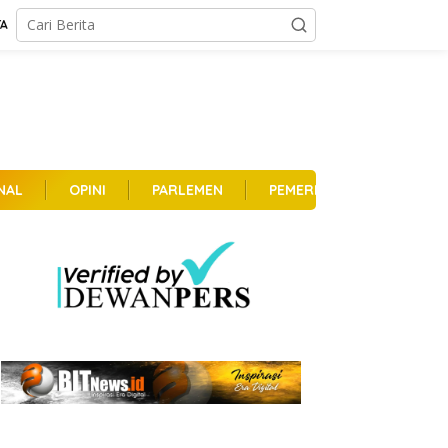
TA
NAL
OPINI
PARLEMEN
PEMERINTAHAN
PER