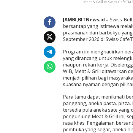
U
Meat & Grill di Swiss-CafeTM 
n
t
u
JAMBI,BITNews.id –
Swiss-Bel
k
bersantap yang istimewa melalu
L
prasmanan dan barbekyu yang d
e
September 2026 di Swiss-CafeT
n
g
k
Program ini menghadirkan ber
a
yang dirancang untuk meleng
p
maupun rekan kerja. Diselengga
i
WIB, Meat & Grill ditawarkan 
M
o
menjadi pilihan bagi masyaraka
m
suasana nyaman dengan pilih
e
n
Para tamu dapat menikmati ber
A
panggang, aneka pasta, pizza, b
k
h
tersedia pula aneka sate yang 
i
pengunjung Meat & Grill ini, se
r
rasa khas. Pengalaman bersan
P
pembuka yang segar, aneka hi
e