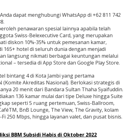
, Anda dapat menghubungi WhatsApp di +62 811 742
8.
oleh penawaran spesial lainnya apabila telah
ggota Swiss-Belexecutive Card, yang merupakan
ati diskon 10%-35% untuk pemesanan kamar,
i 165+ hotel di seluruh dunia dengan menjadi
an langsung nikmati berbagai keuntungan melalui
tional – tersedia di App Store dan Google Play Store.
tel bintang 4 di Kota Jambi yang pertama
 (Komite Akreditas Nasional). Berlokasi strategis di
hanya 20 menit dari Bandara Sultan Thaha Syaifuddin.
diakan 136 kamar mulai dari tipe Deluxe hingga Suite
ngkap seperti 5 ruang pertemuan, Swiss-Ballroom,
-CaféTM, BnB Lounge, The View, The Gravity, kolam
i-Fi 250 Mbps, hingga layanan valet, dan pusat bisnis.
iksi BBM Subsidi Habis di Oktober 2022