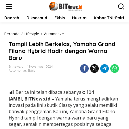
L
e
w
a
Daerah
Diksosbud
Ekbis
Hukrim
Kabar TNI-Polri
t
i
k
Beranda
/
Lifestyle
/
Automotive
T
e
a
Tampil Lebih Berkelas, Yamaha Grand
k
m
o
p
Filano Hybrid Hadir dengan Warna
n
i
Baru
t
l
e
L
Bitnews.id
4 November 2024
n
e
Automotive
,
Ekbis
b
i
h
B
Berita ini telah dibaca sebanyak:
104
e
JAMBI, BITNews.id –
Yamaha terus menghadirkan
r
inovasi pada lini skutik Classy yang selalu memiliki
k
banyak penggemar. Kali ini, Yamaha Grand Filano
e
l
Hybrid tampil dengan warna-warna baru yang
a
segar, semakin mempertegas posisinya sebagai
s