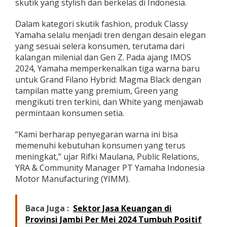
skutik yang stylish dan berkelas di Indonesia.
,
Y
Dalam kategori skutik fashion, produk Classy
a
m
Yamaha selalu menjadi tren dengan desain elegan
a
yang sesuai selera konsumen, terutama dari
h
kalangan milenial dan Gen Z. Pada ajang IMOS
a
2024, Yamaha memperkenalkan tiga warna baru
G
untuk Grand Filano Hybrid: Magma Black dengan
r
a
tampilan matte yang premium, Green yang
n
mengikuti tren terkini, dan White yang menjawab
d
permintaan konsumen setia.
F
i
“Kami berharap penyegaran warna ini bisa
l
a
memenuhi kebutuhan konsumen yang terus
n
meningkat,” ujar Rifki Maulana, Public Relations,
o
YRA & Community Manager PT Yamaha Indonesia
H
Motor Manufacturing (YIMM).
y
b
r
i
Baca Juga :
Sektor Jasa Keuangan di
d
Provinsi Jambi Per Mei 2024 Tumbuh Positif
H