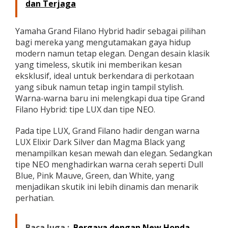
dan Terjaga
a
d
i
Yamaha Grand Filano Hybrid hadir sebagai pilihan
r
bagi mereka yang mengutamakan gaya hidup
d
modern namun tetap elegan. Dengan desain klasik
e
n
yang timeless, skutik ini memberikan kesan
g
eksklusif, ideal untuk berkendara di perkotaan
a
yang sibuk namun tetap ingin tampil stylish.
n
Warna-warna baru ini melengkapi dua tipe Grand
W
a
Filano Hybrid: tipe LUX dan tipe NEO.
r
n
Pada tipe LUX, Grand Filano hadir dengan warna
a
LUX Elixir Dark Silver dan Magma Black yang
B
menampilkan kesan mewah dan elegan. Sedangkan
a
r
tipe NEO menghadirkan warna cerah seperti Dull
u
Blue, Pink Mauve, Green, dan White, yang
menjadikan skutik ini lebih dinamis dan menarik
perhatian.
Baca Juga :
Bergaya dengan New Honda