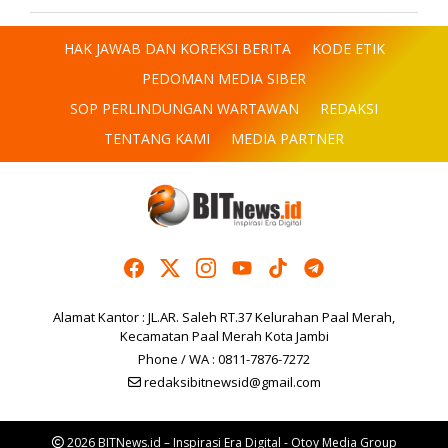
HAK JAWAB DAN KOREKSI BERITA
KODE ETIK
PEDOMAN MEDIA SIBER
SOP PERLINDUNGAN WARTAWAN
REDAKSI
TENTANG KAMI
MEDIA PARTNER
Alamat Kantor : JL.AR. Saleh RT.37 Kelurahan Paal Merah,
Kecamatan Paal Merah Kota Jambi
Phone / WA : 0811-7876-7272
redaksibitnewsid@gmail.com
2026 BITNews.id – Inspirasi Era Digital - Otoy Media Group