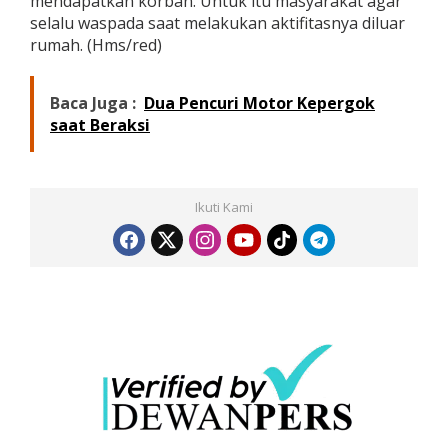
mendapatkan korban. Untuk itu masyarakat agar
l
selalu waspada saat melakukan aktifitasnya diluar
a
rumah. (Hms/red)
m
Baca Juga :
Dua Pencuri Motor Kepergok
saat Beraksi
Ikuti Kami