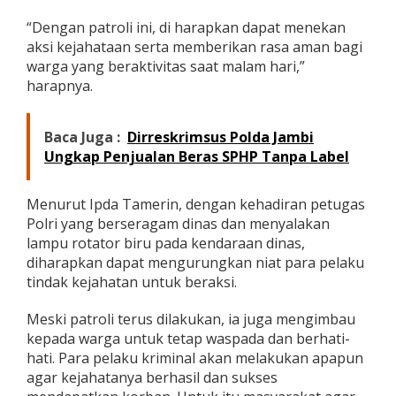
u
“Dengan patroli ini, di harapkan dapat menekan
s
T
aksi kejahataan serta memberikan rasa aman bagi
i
warga yang beraktivitas saat malam hari,”
n
harapnya.
g
k
a
Baca Juga :
Dirreskrimsus Polda Jambi
t
Ungkap Penjualan Beras SPHP Tanpa Label
k
a
n
Menurut Ipda Tamerin, dengan kehadiran petugas
G
i
Polri yang berseragam dinas dan menyalakan
a
lampu rotator biru pada kendaraan dinas,
t
diharapkan dapat mengurungkan niat para pelaku
P
tindak kejahatan untuk beraksi.
a
t
r
Meski patroli terus dilakukan, ia juga mengimbau
o
kepada warga untuk tetap waspada dan berhati-
l
hati. Para pelaku kriminal akan melakukan apapun
i
agar kejahatanya berhasil dan sukses
M
a