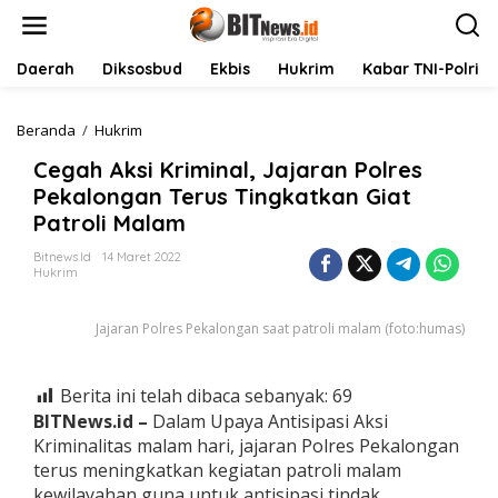
L
e
w
a
Daerah
Diksosbud
Ekbis
Hukrim
Kabar TNI-Polri
t
i
k
Beranda
/
Hukrim
C
e
e
Cegah Aksi Kriminal, Jajaran Polres
k
g
o
a
Pekalongan Terus Tingkatkan Giat
n
h
Patroli Malam
t
A
e
k
Bitnews.id
14 Maret 2022
n
s
Hukrim
i
K
Jajaran Polres Pekalongan saat patroli malam (foto:humas)
r
i
m
i
Berita ini telah dibaca sebanyak:
69
n
BITNews.id –
Dalam Upaya Antisipasi Aksi
a
Kriminalitas malam hari, jajaran Polres Pekalongan
l
terus meningkatkan kegiatan patroli malam
,
J
kewilayahan guna untuk antisipasi tindak