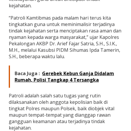
a
kejahatan.
j
a
“Patroli Kamtibmas pada malam hari terus kita
r
tingkatkan guna untuk meminimalisir terjadinya
a
n
tindak kejahatan serta menciptakan rasa aman dan
P
nyaman kepada warga masyarakat,” ujar Kapolres
o
Pekalongan AKBP Dr. Arief Fajar Satria, S.H., S.I.K.,
l
M.H., melalui Kasubsi PIDM Sihumas Ipda Tamerin,
r
S.H., beberapa waktu lalu.
e
s
P
e
Baca Juga :
Gerebek Kebun Ganja Didalam
k
Rumah, Polisi Tangkap 4 Tersangka
a
l
o
Patroli adalah salah satu tugas yang rutin
n
dilaksanakan oleh anggota kepolisian baik di
g
tingkat Polres maupun Polsek, baik diobjek vital
a
n
maupun tempat-tempat yang dianggap rawan
T
gangguan keamanan atau terjadinya tindak
e
kejahatan.
r