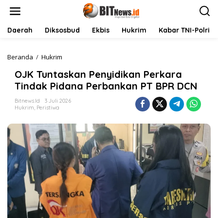
L
e
w
a
Daerah
Diksosbud
Ekbis
Hukrim
Kabar TNI-Polri
t
i
k
Beranda
/
Hukrim
O
e
J
OJK Tuntaskan Penyidikan Perkara
k
K
o
T
Tindak Pidana Perbankan PT BPR DCN
n
u
t
n
Bitnews.id
3 Juli 2026
Hukrim
,
Peristiwa
e
t
n
a
s
k
a
n
P
e
n
y
i
d
i