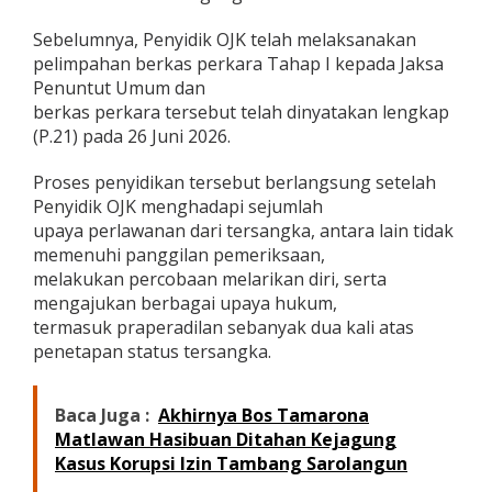
b
a
Sebelumnya, Penyidik OJK telah melaksanakan
n
pelimpahan berkas perkara Tahap I kepada Jaksa
k
Penuntut Umum dan
a
berkas perkara tersebut telah dinyatakan lengkap
n
P
(P.21) pada 26 Juni 2026.
T
B
Proses penyidikan tersebut berlangsung setelah
P
Penyidik OJK menghadapi sejumlah
R
upaya perlawanan dari tersangka, antara lain tidak
D
C
memenuhi panggilan pemeriksaan,
N
melakukan percobaan melarikan diri, serta
mengajukan berbagai upaya hukum,
termasuk praperadilan sebanyak dua kali atas
penetapan status tersangka.
Baca Juga :
Akhirnya Bos Tamarona
Matlawan Hasibuan Ditahan Kejagung
Kasus Korupsi Izin Tambang Sarolangun