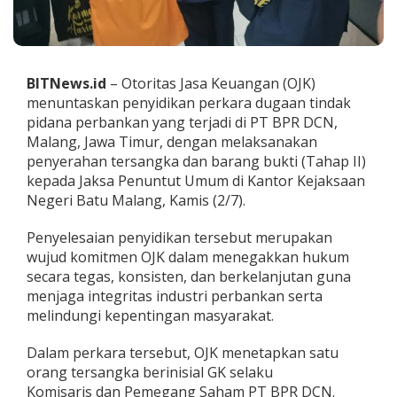
k
a
n
P
e
BITNews.id
– Otoritas Jasa Keuangan (OJK)
r
menuntaskan penyidikan perkara dugaan tindak
k
pidana perbankan yang terjadi di PT BPR DCN,
a
r
Malang, Jawa Timur, dengan melaksanakan
a
penyerahan tersangka dan barang bukti (Tahap II)
T
kepada Jaksa Penuntut Umum di Kantor Kejaksaan
i
Negeri Batu Malang, Kamis (2/7).
n
d
a
Penyelesaian penyidikan tersebut merupakan
k
wujud komitmen OJK dalam menegakkan hukum
P
secara tegas, konsisten, dan berkelanjutan guna
i
menjaga integritas industri perbankan serta
d
a
melindungi kepentingan masyarakat.
n
a
Dalam perkara tersebut, OJK menetapkan satu
P
orang tersangka berinisial GK selaku
e
Komisaris dan Pemegang Saham PT BPR DCN.
r