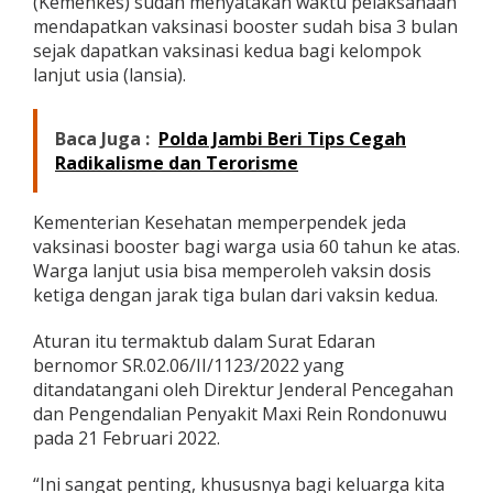
(Kemenkes) sudah menyatakan waktu pelaksanaan
M
mendapatkan vaksinasi booster sudah bisa 3 bulan
a
sejak dapatkan vaksinasi kedua bagi kelompok
s
lanjut usia (lansia).
y
a
r
a
Baca Juga :
Polda Jambi Beri Tips Cegah
k
Radikalisme dan Terorisme
a
t
Kementerian Kesehatan memperpendek jeda
vaksinasi booster bagi warga usia 60 tahun ke atas.
Warga lanjut usia bisa memperoleh vaksin dosis
ketiga dengan jarak tiga bulan dari vaksin kedua.
Aturan itu termaktub dalam Surat Edaran
bernomor SR.02.06/II/1123/2022 yang
ditandatangani oleh Direktur Jenderal Pencegahan
dan Pengendalian Penyakit Maxi Rein Rondonuwu
pada 21 Februari 2022.
“Ini sangat penting, khususnya bagi keluarga kita