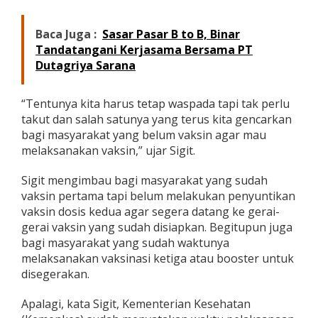
:
K
Baca Juga :
Sasar Pasar B to B, Binar
a
b
Tandatangani Kerjasama Bersama PT
a
Dutagriya Sarana
r
B
a
“Tentunya kita harus tetap waspada tapi tak perlu
i
takut dan salah satunya yang terus kita gencarkan
k
bagi masyarakat yang belum vaksin agar mau
d
melaksanakan vaksin,” ujar Sigit.
a
n
M
Sigit mengimbau bagi masyarakat yang sudah
o
vaksin pertama tapi belum melakukan penyuntikan
t
vaksin dosis kedua agar segera datang ke gerai-
i
gerai vaksin yang sudah disiapkan. Begitupun juga
v
a
bagi masyarakat yang sudah waktunya
s
melaksanakan vaksinasi ketiga atau booster untuk
i
disegerakan.
B
a
Apalagi, kata Sigit, Kementerian Kesehatan
g
i