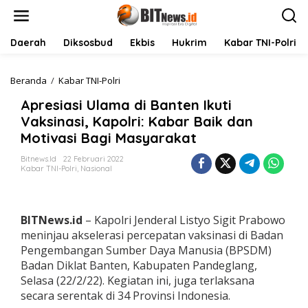
L
e
w
a
Daerah
Diksosbud
Ekbis
Hukrim
Kabar TNI-Polri
t
i
k
Beranda
/
Kabar TNI-Polri
A
e
p
Apresiasi Ulama di Banten Ikuti
k
r
o
e
Vaksinasi, Kapolri: Kabar Baik dan
n
s
Motivasi Bagi Masyarakat
t
i
e
a
Bitnews.id
22 Februari 2022
n
s
Kabar TNI-Polri
,
Nasional
i
U
l
a
BITNews.id
– Kapolri Jenderal Listyo Sigit Prabowo
m
meninjau akselerasi percepatan vaksinasi di Badan
a
Pengembangan Sumber Daya Manusia (BPSDM)
d
Badan Diklat Banten, Kabupaten Pandeglang,
i
B
Selasa (22/2/22). Kegiatan ini, juga terlaksana
a
secara serentak di 34 Provinsi Indonesia.
n