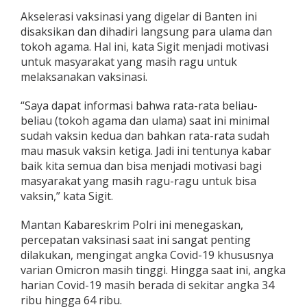
t
Akselerasi vaksinasi yang digelar di Banten ini
e
disaksikan dan dihadiri langsung para ulama dan
n
I
tokoh agama. Hal ini, kata Sigit menjadi motivasi
k
untuk masyarakat yang masih ragu untuk
u
melaksanakan vaksinasi.
t
i
“Saya dapat informasi bahwa rata-rata beliau-
V
a
beliau (tokoh agama dan ulama) saat ini minimal
k
sudah vaksin kedua dan bahkan rata-rata sudah
s
mau masuk vaksin ketiga. Jadi ini tentunya kabar
i
baik kita semua dan bisa menjadi motivasi bagi
n
masyarakat yang masih ragu-ragu untuk bisa
a
s
vaksin,” kata Sigit.
i
,
Mantan Kabareskrim Polri ini menegaskan,
K
percepatan vaksinasi saat ini sangat penting
a
dilakukan, mengingat angka Covid-19 khususnya
p
o
varian Omicron masih tinggi. Hingga saat ini, angka
l
harian Covid-19 masih berada di sekitar angka 34
r
ribu hingga 64 ribu.
i