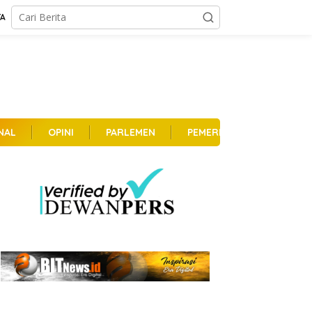
TA
NAL
OPINI
PARLEMEN
PEMERINTAHAN
PER