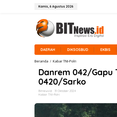
L
e
Kamis, 6 Agustus 2026
w
a
t
i
k
e
k
o
n
DAERAH
DIKSOSBUD
EKBIS
t
e
Beranda
/
Kabar TNI-Polri
D
n
a
Danrem 042/Gapu 
n
r
0420/Sarko
e
m
0
Bitnews.id
31 Oktober 2024
4
Kabar TNI-Polri
2
/
G
a