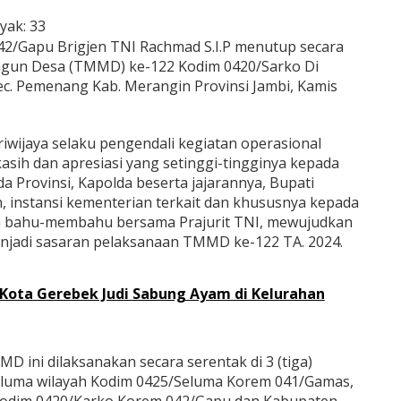
yak:
33
2/Gapu Brigjen TNI Rachmad S.I.P menutup secara
un Desa (TMMD) ke-122 Kodim 0420/Sarko Di
c. Pemenang Kab. Merangin Provinsi Jambi, Kamis
wijaya selaku pengendali kegiatan operasional
ih dan apresiasi yang setinggi-tingginya kepada
 Provinsi, Kapolda beserta jajarannya, Bupati
 instansi kementerian terkait dan khususnya kepada
ah bahu-membahu bersama Prajurit TNI, mewujudkan
jadi sasaran pelaksanaan TMMD ke-122 TA. 2024.
r Kota Gerebek Judi Sabung Ayam di Kelurahan
D ini dilaksanakan secara serentak di 3 (tiga)
eluma wilayah Kodim 0425/Seluma Korem 041/Gamas,
Kodim 0420/Karko Korem 042/Gapu dan Kabupaten