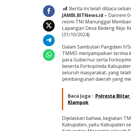
0
/
Berita ini telah dibaca seban
S
JAMBI,BITNews.id –
Danrem 04
a
resmi TNI Manunggal Membang
r
Lapangan Desa Bedeng Rejo Ke
k
o
(31/10/2024).
Dalam Sambutan Pangdam II/Sri
TMMD menyampaikan terima kas
para Gubernur serta Forkopimda
beserta Forkopimda Kabupaten,
seluruh masyarakat, yang tel
pembangunan daerah yang men
Baca Juga :
Polresta Blita
Klampok
Dijelaskan bahwa, kegiatan TMM
Kabupaten, yaitu Kabupaten s
Kabupaten Merangin wilayah 