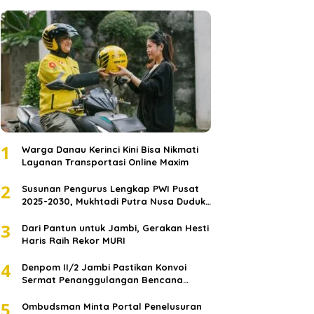
1
Warga Danau Kerinci Kini Bisa Nikmati
Layanan Transportasi Online Maxim
2
Susunan Pengurus Lengkap PWI Pusat
2025-2030, Mukhtadi Putra Nusa Duduki
Jabatan Strategis
3
Dari Pantun untuk Jambi, Gerakan Hesti
Haris Raih Rekor MURI
4
Denpom II/2 Jambi Pastikan Konvoi
Sermat Penanggulangan Bencana
Sumatera Melaju Aman
5
Ombudsman Minta Portal Penelusuran