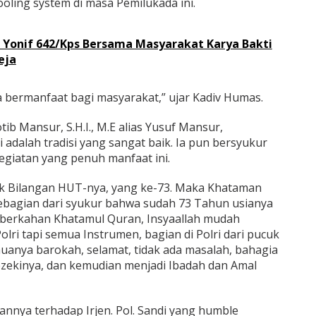
oling system di masa Pemilukada ini.
 Yonif 642/Kps Bersama Masyarakat Karya Bakti
eja
a bermanfaat bagi masyarakat,” ujar Kadiv Humas.
hotib Mansur, S.H.I., M.E alias Yusuf Mansur,
adalah tradisi yang sangat baik. Ia pun bersyukur
egiatan yang penuh manfaat ini.
ak Bilangan HUT-nya, yang ke-73. Maka Khataman
sebagian dari syukur bahwa sudah 73 Tahun usianya
berkahan Khatamul Quran, Insyaallah mudah
i tapi semua Instrumen, bagian di Polri dari pucuk
anya barokah, selamat, tidak ada masalah, bahagia
rezekinya, dan kemudian menjadi Ibadah dan Amal
nya terhadap Irjen. Pol. Sandi yang humble