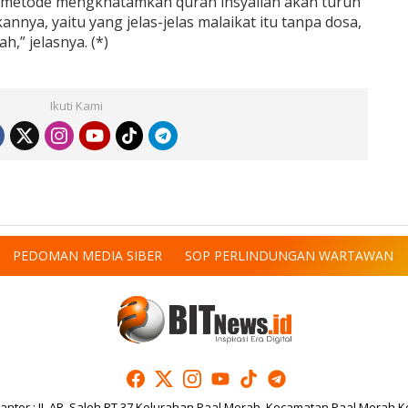
n metode mengkhatamkan quran insyallah akan turun
nnya, yaitu yang jelas-jelas malaikat itu tanpa dosa,
h,” jelasnya. (*)
Ikuti Kami
PEDOMAN MEDIA SIBER
SOP PERLINDUNGAN WARTAWAN
antor : JL.AR. Saleh RT.37 Kelurahan Paal Merah, Kecamatan Paal Merah K