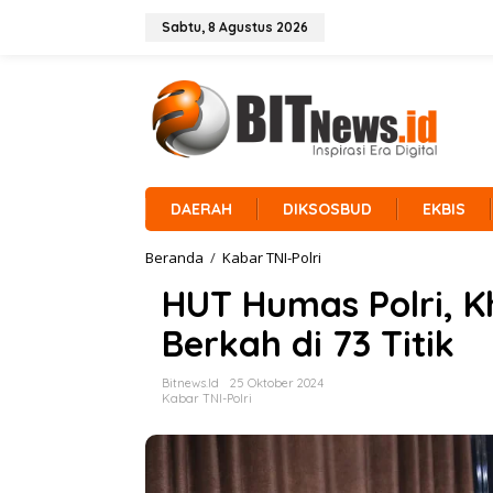
L
e
Sabtu, 8 Agustus 2026
w
a
t
i
k
e
k
o
n
DAERAH
DIKSOSBUD
EKBIS
t
e
Beranda
/
Kabar TNI-Polri
H
n
U
HUT Humas Polri, 
T
H
Berkah di 73 Titik
u
m
a
Bitnews.id
25 Oktober 2024
s
Kabar TNI-Polri
P
o
l
r