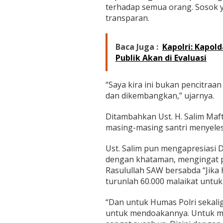
terhadap semua orang. Sosok y
transparan.
Baca Juga :
Kapolri: Kapo
Publik Akan di Evaluasi
“Saya kira ini bukan pencitraa
dan dikembangkan,” ujarnya.
Ditambahkan Ust. H. Salim Maft
masing-masing santri menyelesai
Ust. Salim pun mengapresiasi 
dengan khataman, mengingat p
Rasulullah SAW bersabda “Ji
turunlah 60.000 malaikat untu
“Dan untuk Humas Polri sekali
untuk mendoakannya. Untuk me