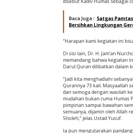
disebut Kadiv Humas sebagai co
Baca Juga :
Satgas Pamtas
Bersihkan Lingkungan Ger
“Harapan kami kegiatan ini bis
Di sisi lain, Dr. H. Jam’an Nurc
memandang bahwa kegiatan ini 
Darul Quran dilibatkan dalam k
“Jadi kita menghadiahi sebany
Qurannya 73 kali. Masyaallah 
dan semoga dengan wasilah ke
mudahan bukan cuma Humas Polr
pimpinan sampai bawahan semu
semuanya, dijamin oleh Allah 
Sholeh,” jelas Ustad Yusuf.
Ia pun mengutarakan pandangan