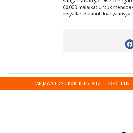
sangat susah ya. Disini denga
60.000 malaikat untuk mendoaka
insyallah dikabul doanya insyalla
HAK JAWAB DAN KOREKSI BERITA
KODE ETIK
Alamat K