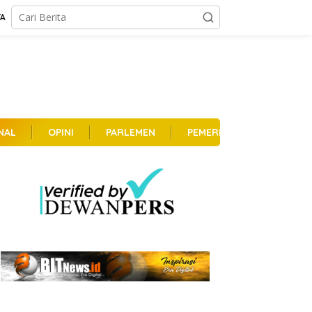
TA
NAL
OPINI
PARLEMEN
PEMERINTAHAN
PER