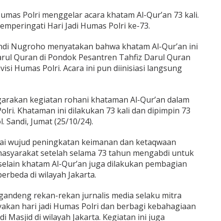
Humas Polri menggelar acara khatam Al-Qur’an 73 kali.
mperingati Hari Jadi Humas Polri ke-73.
Sandi Nugroho menyatakan bahwa khatam Al-Qur’an ini
arul Quran di Pondok Pesantren Tahfiz Darul Quran
si Humas Polri. Acara ini pun diinisiasi langsung
garakan kegiatan rohani khataman Al-Qur’an dalam
lri. Khataman ini dilakukan 73 kali dan dipimpin 73
. Sandi, Jumat (25/10/24).
gai wujud peningkatan keimanan dan ketaqwaan
masyarakat setelah selama 73 tahun mengabdi untuk
selain khatam Al-Qur’an juga dilakukan pembagian
berbeda di wilayah Jakarta.
gandeng rekan-rekan jurnalis media selaku mitra
ayakan hari jadi Humas Polri dan berbagi kebahagiaan
di Masjid di wilayah Jakarta. Kegiatan ini juga