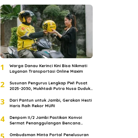
1
Warga Danau Kerinci Kini Bisa Nikmati
Layanan Transportasi Online Maxim
2
Susunan Pengurus Lengkap PWI Pusat
2025-2030, Mukhtadi Putra Nusa Duduki
Jabatan Strategis
3
Dari Pantun untuk Jambi, Gerakan Hesti
Haris Raih Rekor MURI
4
Denpom II/2 Jambi Pastikan Konvoi
Sermat Penanggulangan Bencana
Sumatera Melaju Aman
5
Ombudsman Minta Portal Penelusuran