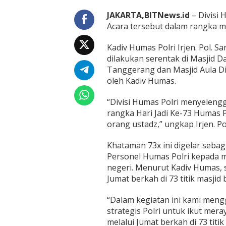
a
h
JAKARTA,BITNews.id
– Divisi 
d
Acara tersebut dalam rangka me
i
7
Kadiv Humas Polri Irjen. Pol. 
3
T
dilakukan serentak di Masjid D
i
Tanggerang dan Masjid Aula Divi
t
oleh Kadiv Humas.
i
k
“Divisi Humas Polri menyeleng
rangka Hari Jadi Ke-73 Humas Po
orang ustadz,” ungkap Irjen. Pol
Khataman 73x ini digelar seba
Personel Humas Polri kepada 
negeri. Menurut Kadiv Humas, 
Jumat berkah di 73 titik masjid 
“Dalam kegiatan ini kami meng
strategis Polri untuk ikut mer
melalui Jumat berkah di 73 titik 