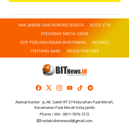
HAK JAWAB DAN KOREKSI BERITA
KODE ETIK
PEDOMAN MEDIA SIBER
SOP PERLINDUNGAN WARTAWAN
REDAKSI
TENTANG KAMI
MEDIA PARTNER
Alamat Kantor : JL.AR. Saleh RT.37 Kelurahan Paal Merah,
Kecamatan Paal Merah Kota Jambi
Phone / WA : 0811-7876-7272
redaksibitnewsid@gmail.com