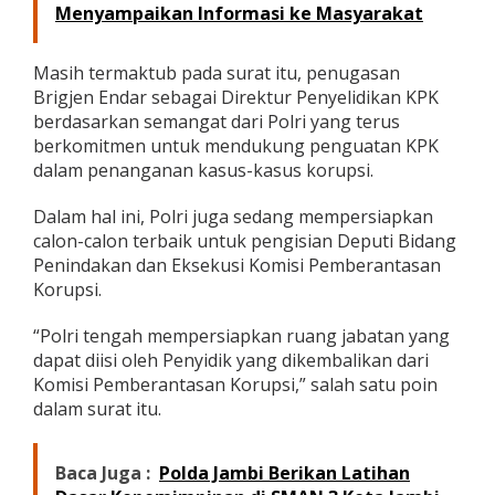
Menyampaikan Informasi ke Masyarakat
d
a
r
Masih termaktub pada surat itu, penugasan
P
r
Brigjen Endar sebagai Direktur Penyelidikan KPK
i
berdasarkan semangat dari Polri yang terus
a
berkomitmen untuk mendukung penguatan KPK
n
dalam penanganan kasus-kasus korupsi.
t
o
r
Dalam hal ini, Polri juga sedang mempersiapkan
o
calon-calon terbaik untuk pengisian Deputi Bidang
J
Penindakan dan Eksekusi Komisi Pemberantasan
a
Korupsi.
d
i
D
“Polri tengah mempersiapkan ruang jabatan yang
i
dapat diisi oleh Penyidik yang dikembalikan dari
r
Komisi Pemberantasan Korupsi,” salah satu poin
e
dalam surat itu.
k
t
u
Baca Juga :
Polda Jambi Berikan Latihan
r
P