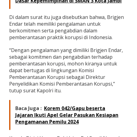
Dasar Kepemimpinan di SMAN 3 Kota Jambi
e
n
y
Di dalam surat itu juga disebutkan bahwa, Brigjen
e
Endar telah memiliki pengalaman untuk
l
berkomitmen serta pengabdian dalam
i
pemberantasan praktik korupsi di Indonesia.
d
i
k
“Dengan pengalaman yang dimiliki Brigjen Endar,
a
sebagai komitmen dan pengabdian terhadap
n
pemberantasan korupsi, mohon kiranya untuk
dapat bertugas di lingkungan Komisi
Pemberantasan Korupsi sebagai Direktur
Penyelidikan Komisi Pemberantasan Korupsi,”
tutup surat Kapolri itu.
Baca Juga :
Korem 042/Gapu beserta
Jajaran Ikuti Apel Gelar Pasukan Kesiapan
Pengamanan Pemilu 2024