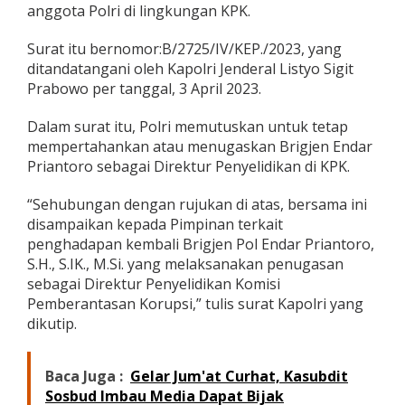
anggota Polri di lingkungan KPK.
g
i
k
Surat itu bernomor:B/2725/IV/KEP./2023, yang
e
ditandatangani oleh Kapolri Jenderal Listyo Sigit
K
Prabowo per tanggal, 3 April 2023.
P
K
,
Dalam surat itu, Polri memutuskan untuk tetap
T
mempertahankan atau menugaskan Brigjen Endar
u
Priantoro sebagai Direktur Penyelidikan di KPK.
g
a
“Sehubungan dengan rujukan di atas, bersama ini
s
k
disampaikan kepada Pimpinan terkait
a
penghadapan kembali Brigjen Pol Endar Priantoro,
n
S.H., S.IK., M.Si. yang melaksanakan penugasan
B
sebagai Direktur Penyelidikan Komisi
r
Pemberantasan Korupsi,” tulis surat Kapolri yang
i
g
dikutip.
j
e
n
Baca Juga :
Gelar Jum'at Curhat, Kasubdit
E
Sosbud Imbau Media Dapat Bijak
n