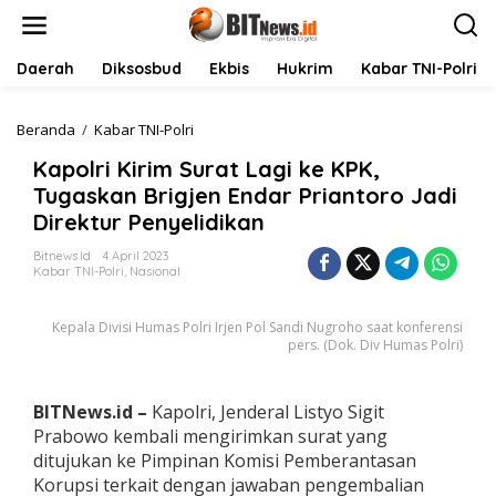
L
e
w
a
Daerah
Diksosbud
Ekbis
Hukrim
Kabar TNI-Polri
t
i
k
Beranda
/
Kabar TNI-Polri
K
e
a
Kapolri Kirim Surat Lagi ke KPK,
k
p
o
o
Tugaskan Brigjen Endar Priantoro Jadi
n
l
Direktur Penyelidikan
t
r
e
i
Bitnews.id
4 April 2023
n
K
Kabar TNI-Polri
,
Nasional
i
r
Kepala Divisi Humas Polri Irjen Pol Sandi Nugroho saat konferensi
i
pers. (Dok. Div Humas Polri)
m
S
u
r
BITNews.id –
Kapolri, Jenderal Listyo Sigit
a
Prabowo kembali mengirimkan surat yang
t
ditujukan ke Pimpinan Komisi Pemberantasan
L
Korupsi terkait dengan jawaban pengembalian
a