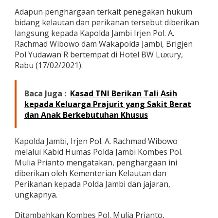
d
Adapun penghargaan terkait penegakan hukum
a
bidang kelautan dan perikanan tersebut diberikan
n
P
langsung kepada Kapolda Jambi Irjen Pol. A.
e
Rachmad Wibowo dam Wakapolda Jambi, Brigjen
r
Pol Yudawan R bertempat di Hotel BW Luxury,
i
Rabu (17/02/2021).
k
a
n
Baca Juga :
Kasad TNI Berikan Tali Asih
a
n
kepada Keluarga Prajurit yang Sakit Berat
B
dan Anak Berkebutuhan Khusus
e
r
i
Kapolda Jambi, Irjen Pol. A. Rachmad Wibowo
k
melalui Kabid Humas Polda Jambi Kombes Pol.
a
Mulia Prianto mengatakan, penghargaan ini
n
P
diberikan oleh Kementerian Kelautan dan
e
Perikanan kepada Polda Jambi dan jajaran,
n
ungkapnya.
g
h
Ditambahkan Kombes Pol. Mulia Prianto,
a