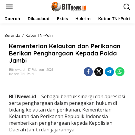
L
e
w
a
Daerah
Diksosbud
Ekbis
Hukrim
Kabar TNI-Polri
t
i
k
Beranda
/
Kabar TNI-Polri
K
e
e
Kementerian Kelautan dan Perikanan
k
m
o
e
Berikan Penghargaan Kepada Polda
n
n
Jambi
t
t
e
e
Bitnews.id
17 Februari 2021
n
r
Kabar TNI-Polri
i
a
n
K
BITNews.id –
Sebagai bentuk sinergi dan apresiasi
e
serta penghargaan dalam penegakan hukum di
l
bidang kelautan dan perikanan, Kementerian
a
Kelautan dan Perikanan Republik Indonesia
u
t
memberikan penghargaan kepada Kepolisian
a
Daerah Jambi dan jajarannya.
n