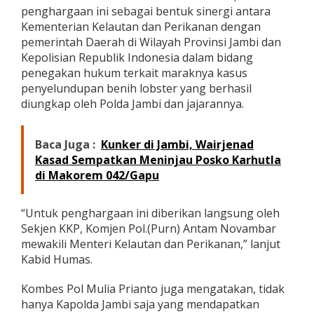
r
penghargaan ini sebagai bentuk sinergi antara
g
Kementerian Kelautan dan Perikanan dengan
a
pemerintah Daerah di Wilayah Provinsi Jambi dan
a
Kepolisian Republik Indonesia dalam bidang
n
penegakan hukum terkait maraknya kasus
K
e
penyelundupan benih lobster yang berhasil
p
diungkap oleh Polda Jambi dan jajarannya.
a
d
a
Baca Juga :
Kunker di Jambi, Wairjenad
P
Kasad Sempatkan Meninjau Posko Karhutla
o
l
di Makorem 042/Gapu
d
a
J
“Untuk penghargaan ini diberikan langsung oleh
a
Sekjen KKP, Komjen Pol.(Purn) Antam Novambar
m
mewakili Menteri Kelautan dan Perikanan,” lanjut
b
Kabid Humas.
i
Kombes Pol Mulia Prianto juga mengatakan, tidak
hanya Kapolda Jambi saja yang mendapatkan