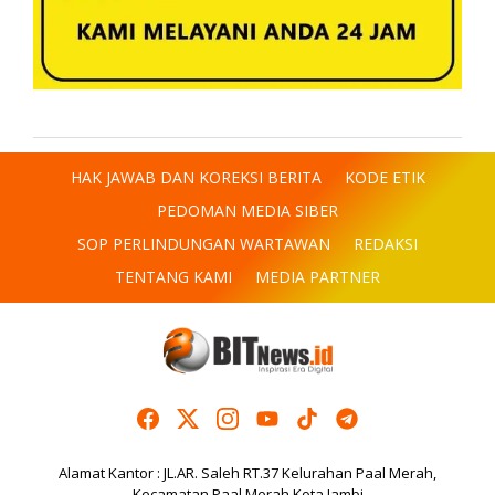
HAK JAWAB DAN KOREKSI BERITA
KODE ETIK
PEDOMAN MEDIA SIBER
SOP PERLINDUNGAN WARTAWAN
REDAKSI
TENTANG KAMI
MEDIA PARTNER
Alamat Kantor : JL.AR. Saleh RT.37 Kelurahan Paal Merah,
Kecamatan Paal Merah Kota Jambi