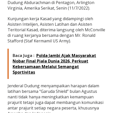
Dudung Abdurachman di Pentagon, Arlington
J
e
Virginia, Amerika Serikat, Senin (11/7/2022).
n
d
Kunjungan kerja Kasad yang didampingi oleh
e
Asisten Intelijen, Asisten Latihan dan Asisten
r
Teritorial Kasad, diterima langsung oleh McConville
a
l
di ruang kerjanya bersama dengan Mr. Ronald
D
Stafford (Staf Kermamil US Army).
u
d
u
Baca Juga :
Polda Jambi Ajak Masyarakat
n
Nobar Final Piala Dunia 2026, Perkuat
g
Kebersamaan Melalui Semangat
d
i
Sportivitas
P
e
n
Jenderal Dudung menyampaikan harapan dalam
t
latihan bersama “Garuda Shield” bulan Agustus
a
nanti tidak hanya meningkatkan kemampuan
g
prajurit tetapi juga dapat membangun komunikasi
o
n
antar prajurit setiap negara peserta, khususnya
,