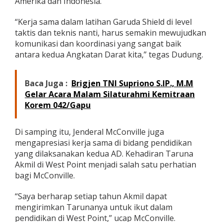
Amerika dan Indonesia.
A
m
“Kerja sama dalam latihan Garuda Shield di level
e
taktis dan teknis nanti, harus semakin mewujudkan
r
i
komunikasi dan koordinasi yang sangat baik
k
antara kedua Angkatan Darat kita,” tegas Dudung.
a
S
e
Baca Juga :
Brigjen TNI Supriono S.IP., M.M
r
Gelar Acara Malam Silaturahmi Kemitraan
i
Korem 042/Gapu
k
a
t
Di samping itu, Jenderal McConville juga
mengapresiasi kerja sama di bidang pendidikan
yang dilaksanakan kedua AD. Kehadiran Taruna
Akmil di West Point menjadi salah satu perhatian
bagi McConville.
“Saya berharap setiap tahun Akmil dapat
mengirimkan Tarunanya untuk ikut dalam
pendidikan di West Point,” ucap McConville.