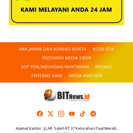
HAK JAWAB DAN KOREKSI BERITA
KODE ETIK
PEDOMAN MEDIA SIBER
SOP PERLINDUNGAN WARTAWAN
REDAKSI
TENTANG KAMI
MEDIA PARTNER
Alamat Kantor : JL.AR. Saleh RT.37 Kelurahan Paal Merah,