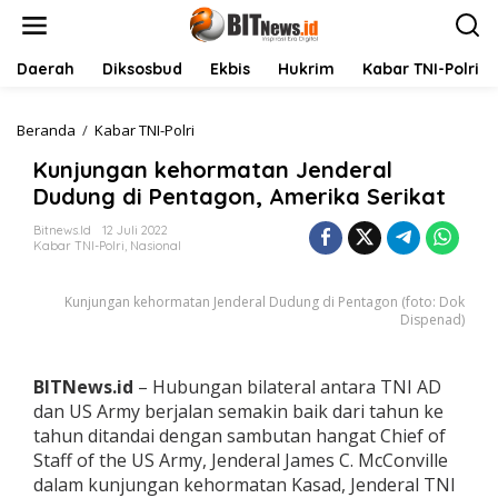
L
e
w
a
Daerah
Diksosbud
Ekbis
Hukrim
Kabar TNI-Polri
t
i
k
Beranda
/
Kabar TNI-Polri
K
e
u
Kunjungan kehormatan Jenderal
k
n
o
j
Dudung di Pentagon, Amerika Serikat
n
u
t
n
Bitnews.id
12 Juli 2022
Kabar TNI-Polri
,
Nasional
e
g
n
a
n
Kunjungan kehormatan Jenderal Dudung di Pentagon (foto: Dok
k
Dispenad)
e
h
o
BITNews.id
– Hubungan bilateral antara TNI AD
r
dan US Army berjalan semakin baik dari tahun ke
m
a
tahun ditandai dengan sambutan hangat Chief of
t
Staff of the US Army, Jenderal James C. McConville
a
dalam kunjungan kehormatan Kasad, Jenderal TNI
n