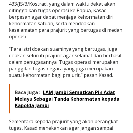
433/JS/3/Kostrad, yang dalam waktu dekat akan
i
ditinggalkan tugas operasi ke Papua, Kasad
U
p
berpesan agar dapat menjaga kehormatan diri,
a
kehormatan satuan, serta mendoakan
y
keselamatan para prajurit yang bertugas di medan
a
operasi.
B
e
n
“Para istri doakan suaminya yang bertugas, juga
t
doakan seluruh prajurit agar selamat dan berhasil
u
dalam penugasannya. Tugas operasi merupakan
r
panggilan tugas negara yang juga merupakan
k
a
suatu kehormatan bagi prajurit,” pesan Kasad.
n
T
N
Baca Juga :
LAM Jambi Sematkan Pin Adat
I
Melayu Sebagai Tanda Kehormatan kepada
-
Kapolda Jambi
P
o
l
Sementara kepada prajurit yang akan berangkat
r
tugas, Kasad menekankan agar jangan sampai
i