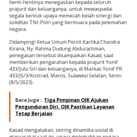
henti-hentinya menegaskan kepada seluruh
j
prajurit dan keluarganya, untuk mewaspadai
u
r
segala bentuk upaya memecah belah sinergi dan
i
soliditas TNI-Polri yang bermuara pada pelemahan
t
negara.
Y
o
Didampingi Ketua Umum Persit Kartika Chandra
n
i
Kirana, Ny. Rahma Dudung Abdurachman,
f
penegasan tersebut disampaikan Kasad, saat
P
memberikan pengarahan kepada prajurit Yonif
R
433/Julu Siri dan keluarganya, di Markas Yonif PR
4
433/JS/3/Kostrad, Maros, Sulawesi Selatan, Senin
3
3
(8/5/2023).
/
J
S
Baca Juga :
Tiga Pimpinan OJK Ajukan
d
Pengunduran Diri, OJK Pastikan Layanan
a
Tetap Berjalan
n
K
e
Kasad mengatakan, seiring dinamika sosial di
l
u
masyarakat saat ini, upaya melemahkan negara