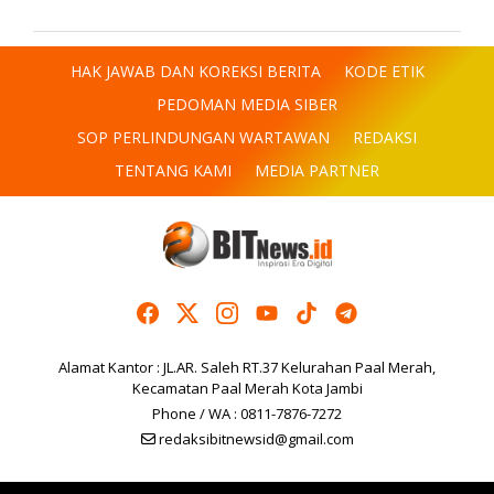
HAK JAWAB DAN KOREKSI BERITA
KODE ETIK
PEDOMAN MEDIA SIBER
SOP PERLINDUNGAN WARTAWAN
REDAKSI
TENTANG KAMI
MEDIA PARTNER
Alamat Kantor : JL.AR. Saleh RT.37 Kelurahan Paal Merah,
Kecamatan Paal Merah Kota Jambi
Phone / WA : 0811-7876-7272
redaksibitnewsid@gmail.com