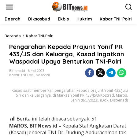
L
e
w
a
Daerah
Diksosbud
Ekbis
Hukrim
Kabar TNI-Polri
t
i
k
Beranda
/
Kabar TNI-Polri
P
e
e
Pengarahan Kepada Prajurit Yonif PR
k
n
o
g
433/JS dan Keluarga, Kasad Ingatkan
n
a
Waspadai Upaya Benturkan TNI-Polri
t
r
e
a
Bitnews.id
8 Mei 2023
n
h
Kabar TNI-Polri
,
Nasional
a
n
Kasad saat memberikan pengarahan kepada prajurit Yonif 433/Julu
K
Siri dan keluarganya, di Markas Yonif PR 433/JS/3/Kostrad, Maros,
e
Senin (8/5/2023). (Dok. Dispenad)
p
a
d
Berita ini telah dibaca sebanyak:
51
a
P
MAROS, BITNews.id –
Kepala Staf Angkatan Darat
r
(Kasad) Jenderal TNI Dr. Dudung Abdurachman tak
a