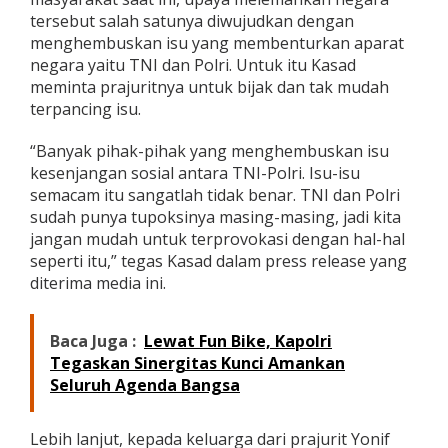
a
tersebut salah satunya diwujudkan dengan
r
menghembuskan isu yang membenturkan aparat
g
negara yaitu TNI dan Polri. Untuk itu Kasad
a
meminta prajuritnya untuk bijak dan tak mudah
,
K
terpancing isu.
a
s
“Banyak pihak-pihak yang menghembuskan isu
a
kesenjangan sosial antara TNI-Polri. Isu-isu
d
semacam itu sangatlah tidak benar. TNI dan Polri
I
n
sudah punya tupoksinya masing-masing, jadi kita
g
jangan mudah untuk terprovokasi dengan hal-hal
a
seperti itu,” tegas Kasad dalam press release yang
t
diterima media ini.
k
a
n
W
Baca Juga :
Lewat Fun Bike, Kapolri
a
Tegaskan Sinergitas Kunci Amankan
s
Seluruh Agenda Bangsa
p
a
d
Lebih lanjut, kepada keluarga dari prajurit Yonif
a