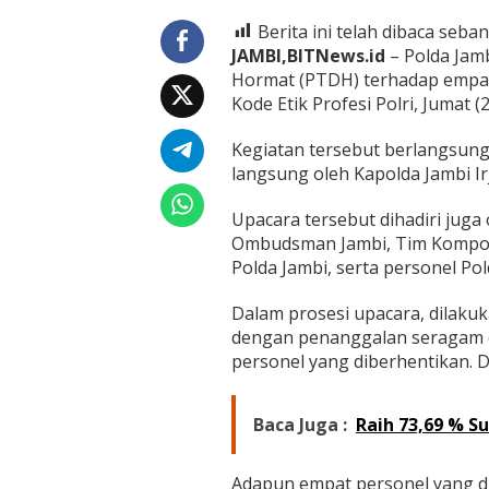
n
e
Berita ini telah dibaca seban
l
JAMBI,BITNews.id
– Polda Jam
D
Hormat (PTDH) terhadap empat
i
Kode Etik Profesi Polri, Jumat (
b
e
r
Kegiatan tersebut berlangsung
h
langsung oleh Kapolda Jambi Irj
e
n
Upacara tersebut dihadiri juga 
t
i
Ombudsman Jambi, Tim Kompoln
k
Polda Jambi, serta personel Pol
a
n
Dalam prosesi upacara, dilaku
T
dengan penanggalan seragam di
i
d
personel yang diberhentikan. D
a
k
D
Baca Juga :
Raih 73,69 % S
e
n
g
Adapun empat personel yang d