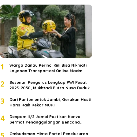
1
Warga Danau Kerinci Kini Bisa Nikmati
Layanan Transportasi Online Maxim
2
Susunan Pengurus Lengkap PWI Pusat
2025-2030, Mukhtadi Putra Nusa Duduki
Jabatan Strategis
3
Dari Pantun untuk Jambi, Gerakan Hesti
Haris Raih Rekor MURI
4
Denpom II/2 Jambi Pastikan Konvoi
Sermat Penanggulangan Bencana
Sumatera Melaju Aman
5
Ombudsman Minta Portal Penelusuran