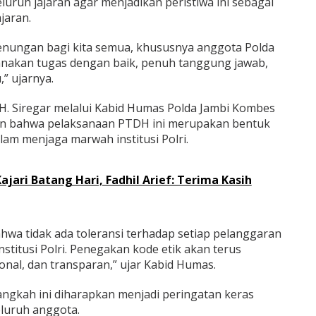
uruh jajaran agar menjadikan peristiwa ini sebagai
jaran.
 renungan bagi kita semua, khususnya anggota Polda
anakan tugas dengan baik, penuh tanggung jawab,
” ujarnya.
o H. Siregar melalui Kabid Humas Polda Jambi Kombes
an bahwa pelaksanaan PTDH ini merupakan bentuk
am menjaga marwah institusi Polri.
jari Batang Hari, Fadhil Arief: Terima Kasih
wa tidak ada toleransi terhadap setiap pelanggaran
titusi Polri. Penegakan kode etik akan terus
ional, dan transparan,” ujar Kabid Humas.
ngkah ini diharapkan menjadi peringatan keras
eluruh anggota.