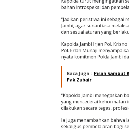
Kapolda turut mengingatkan sel
bahan introspeksi dan pembela
“Jadikan peristiwa ini sebagai
Jambi, agar senantiasa melaks
dan sesuai aturan yang berlaku,
Kapolda Jambi Irjen Pol. Krisn
Pol. Erlan Munaji menyampaik
nyata komitmen Polda Jambi dal
Baca Juga :
Pisah Sambut Ka
Pak Zubair
“Kapolda Jambi menegaskan bah
yang mencederai kehormatan ins
dilakukan secara tegas, profes
Ia juga menambahkan bahwa la
sekaligus pembelajaran bagi s