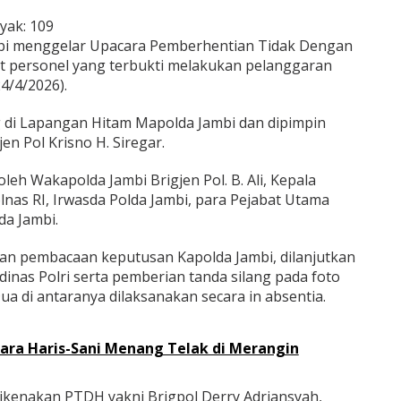
yak:
109
bi menggelar Upacara Pemberhentian Tidak Dengan
 personel yang terbukti melakukan pelanggaran
24/4/2026).
 di Lapangan Hitam Mapolda Jambi dan dipimpin
en Pol Krisno H. Siregar.
oleh Wakapolda Jambi Brigjen Pol. B. Ali, Kepala
as RI, Irwasda Polda Jambi, para Pejabat Utama
da Jambi.
kan pembacaan keputusan Kapolda Jambi, dilanjutkan
nas Polri serta pemberian tanda silang pada foto
ua di antaranya dilaksanakan secara in absentia.
uara Haris-Sani Menang Telak di Merangin
ikenakan PTDH yakni Brigpol Derry Adriansyah,