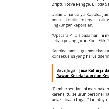
a
Briptu Yosva Rengga, Bripda Sa
n
H
Dalam amanatnya, Kapolda Ja
o
r
bentuk komitmen tegas institus
m
lingkungan kepolisian.
a
t
“Upacara PTDH pada hari ini 
setiap pelanggaran Kode Etik Pr
Kapolda Jambi juga menekanka
konsekuensi yang harus diteri
Baca Juga :
Jasa Raharja d
Rawan Kecelakaan dan Kes
“Pemberhentian ini merupakan 
karena itu, seluruh personel h
pelaksanaan tugas,” lanjutnya.