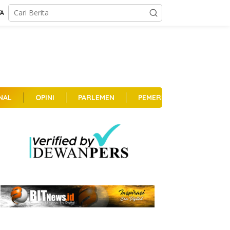
TA
NAL
OPINI
PARLEMEN
PEMERINTAHAN
PER