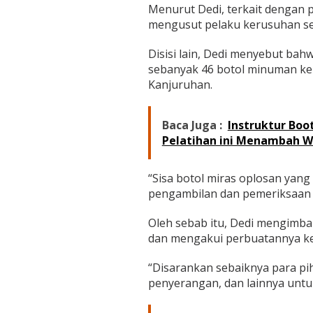
d
Menurut Dedi, terkait dengan p
i
mengusut pelaku kerusuhan se
L
u
Disisi lain, Dedi menyebut bahw
a
r
sebanyak 46 botol minuman ker
S
Kanjuruhan.
t
a
d
Baca Juga :
Instruktur Boo
i
Pelatihan ini Menambah W
o
n
K
“Sisa botol miras oplosan yang 
a
n
pengambilan dan pemeriksaan o
j
u
Oleh sebab itu, Dedi mengimba
r
dan mengakui perbuatannya kep
u
h
“Disarankan sebaiknya para p
a
n
penyerangan, dan lainnya untuk