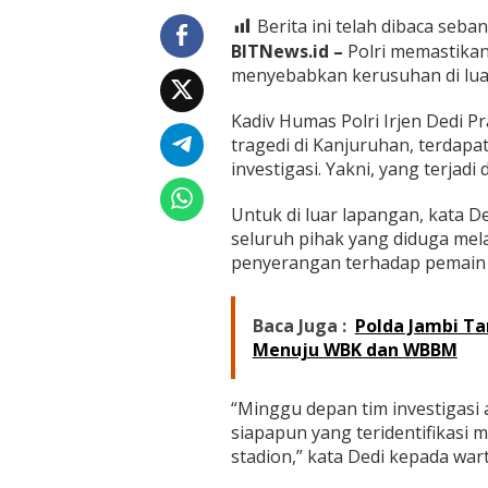
n
T
Berita ini telah dibaca seban
i
BITNews.id –
Polri memastikan
n
menyebabkan kerusuhan di luar
d
a
Kadiv Humas Polri Irjen Dedi 
k
T
tragedi di Kanjuruhan, terdapat
e
investigasi. Yakni, yang terjad
g
a
Untuk di luar lapangan, kata D
s
seluruh pihak yang diduga mel
P
e
penyerangan terhadap pemain se
l
a
k
Baca Juga :
Polda Jambi T
u
Menuju WBK dan WBBM
A
n
a
“Minggu depan tim investigas
r
siapapun yang teridentifikasi
k
i
stadion,” kata Dedi kepada wart
s