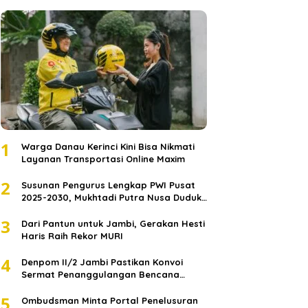
1
Warga Danau Kerinci Kini Bisa Nikmati
Layanan Transportasi Online Maxim
2
Susunan Pengurus Lengkap PWI Pusat
2025-2030, Mukhtadi Putra Nusa Duduki
Jabatan Strategis
3
Dari Pantun untuk Jambi, Gerakan Hesti
Haris Raih Rekor MURI
4
Denpom II/2 Jambi Pastikan Konvoi
Sermat Penanggulangan Bencana
Sumatera Melaju Aman
5
Ombudsman Minta Portal Penelusuran