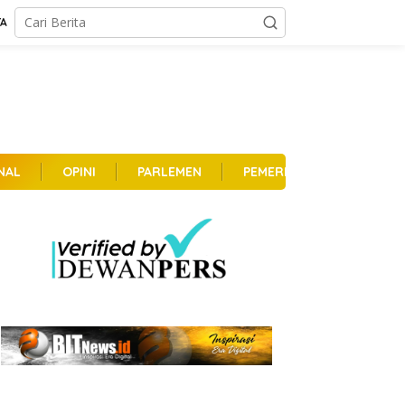
TA
NAL
OPINI
PARLEMEN
PEMERINTAHAN
PER