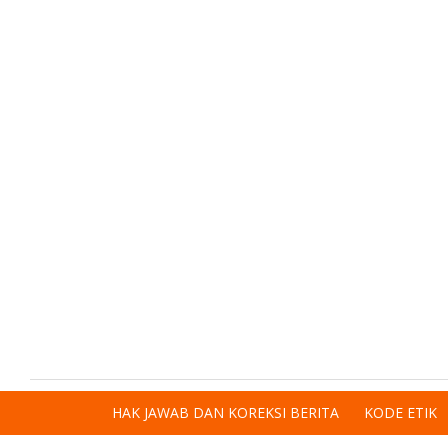
HAK JAWAB DAN KOREKSI BERITA
KODE ETIK