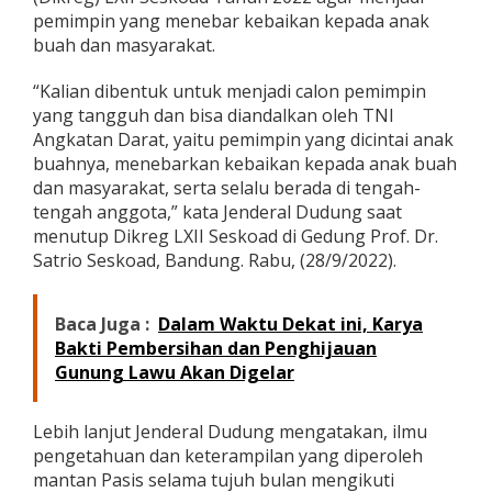
o
pemimpin yang menebar kebaikan kepada anak
a
buah dan masyarakat.
d
,
“Kalian dibentuk untuk menjadi calon pemimpin
P
e
yang tangguh dan bisa diandalkan oleh TNI
s
Angkatan Darat, yaitu pemimpin yang dicintai anak
a
buahnya, menebarkan kebaikan kepada anak buah
n
dan masyarakat, serta selalu berada di tengah-
K
tengah anggota,” kata Jenderal Dudung saat
a
s
menutup Dikreg LXII Seskoad di Gedung Prof. Dr.
a
Satrio Seskoad, Bandung. Rabu, (28/9/2022).
d
:
T
Baca Juga :
Dalam Waktu Dekat ini, Karya
e
Bakti Pembersihan dan Penghijauan
b
a
Gunung Lawu Akan Digelar
r
K
e
Lebih lanjut Jenderal Dudung mengatakan, ilmu
b
pengetahuan dan keterampilan yang diperoleh
a
mantan Pasis selama tujuh bulan mengikuti
i