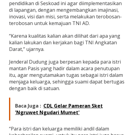
pendidikan di Seskoad ini agar diimplementasikan
k
di lapangan, dengan mengembangkan imajinasi,
a
n
inovasi, visi dan misi, serta melakukan terobosan-
k
terobosan untuk kemajuan TNI AD.
e
p
“Karena kualitas kalian akan dilihat dari apa yang
a
kalian lakukan dan kerjakan bagi TNI Angkatan
d
a
Darat,” ujarnya.
A
n
Jenderal Dudung juga berpesan kepada para istri
a
mantan Pasis yang hadir dalam acara penutupan
k
itu, agar mengutamakan tugas sebagai istri dalam
B
u
menjaga keluarga, sehingga suami dapat bertugas
a
dengan baik di satuan.
h
d
a
Baca Juga :
CDL Gelar Pameran Sket
n
'Ngruwet Ngudari Mumet'
M
a
s
“Para istri dan keluarga memiliki andil dalam
y
a