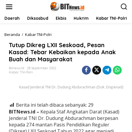
L
e
w
a
Daerah
Diksosbud
Ekbis
Hukrim
Kabar TNI-Polri
t
i
k
Beranda
/
Kabar TNI-Polri
T
e
u
Tutup Dikreg LXII Seskoad, Pesan
k
t
o
u
Kasad: Tebar Kebaikan kepada Anak
n
p
Buah dan Masyarakat
t
D
e
i
Bitnews.id
28 September 2022
n
k
Kabar TNI-Polri
r
e
Kasad Jenderal TNI Dr. Dudung Abdurachman (Dok. Dispenad)
g
L
X
I
Berita ini telah dibaca sebanyak:
29
I
BITNews.id –
Kepala Staf Angkatan Darat (Kasad)
S
Jenderal TNI Dr. Dudung Abdurachman berpesan
e
kepada 274 mantan Pasis Pendidikan Reguler
s
k
(Dikreg) LXII Seskoad Tahun 2022 agar menjadi