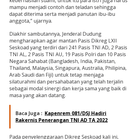
keberhasilan suami, untuk itu para istri juga harus
r
mampu menjadi contoh dan teladan sehingga
a
dapat diterima serta menjadi panutan ibu-ibu
k
anggota,” ujarnya.
a
t
Diakhir sambutannya, Jenderal Dudung
mengharapkan agar mantan Pasis Dikreg LXII
Seskoad yang terdiri dari 241 Pasis TNI AD, 2 Pasis
TNI AL, 2 Pasis TNI AU, 19 Pasis Polri dan 10 Pasis
Negara Sahabat (Bangladesh, India, Pakistan,
Thailand, Malaysia, Singapura, Australia, Philipina,
Arab Saudi dan Fiji) untuk tetap menjaga
silaturahmi dan persahabatan yang telah terjalin
sebagai modal sinergi dan kerja sama yang baik di
masa yang akan datang.
Baca Juga :
Kapenrem 081/DSJ Hadiri
Rakernis Penerangan TNI AD TA 2022
Pada penyelenggaraan Dikreg Seskoad kali ini,