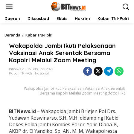
L
e
w
a
Daerah
Diksosbud
Ekbis
Hukrim
Kabar TNI-Polri
t
i
k
Beranda
/
Kabar TNI-Polri
W
e
a
Wakapolda Jambi Ikuti Pelaksanaan
k
k
o
a
Vaksinasi Anak Serentak Bersama
n
p
Kapolri Melalui Zoom Meeting
t
o
e
l
Bitnews.id
16 Februari 2022
n
d
Kabar TNI-Polri
,
Nasional
a
J
Wakapolda Jambi Ikuti Pelaksanaan Vaksinasi Anak Serentak
a
Bersama Kapolri Melalui Zoom Meeting (foto: lilik )
m
b
i
I
BITNews.id –
Wakapolda Jambi Brigjen Pol Drs.
k
Yudawan Roswinarso, S.H.,M.H, didampingi Kabid
u
Dokes Polda Jambi Kombes Pol dr. Yolie Diana. K,
t
AKBP dr. El Yandiko, Sp, AN, M. M, Wakapolresta
i