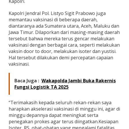
Kapolri.
e
r
Kapolri Jendral Pol. Listyo Sigit Prabowo juga
e
memantau vaksinasi di beberapa daerah,
n
t
diantaranya ada Sumatera utara, Aceh, Maluku dan
a
Jawa Timur. Dilaporkan dari masing-masing daerah
k
tersebut bahwa mereka terus gencar melakukan
B
vaksinasi dengan berbagai cara, seperti melakukan
e
r
vaksin door to door, melakukan isoter dan yustisi.
s
Hal tersebut dilakukan demi percepatan capaian
a
vaksinasi.
m
a
K
Baca Juga :
Wakapolda Jambi Buka Rakernis
a
Fungsi Logistik TA 2025
p
o
l
“Terimakasih kepada seluruh rekan-rekan saya
r
i
harapkan akselerasi vaksinasi di minggu ini, agar di
M
minggu depannya dapat meningkat serta
e
penegakan prokes agar terus diingatkan.Kesiapan
l
Isoter, RS, obat-obatan yang mengalami fatalitas
a