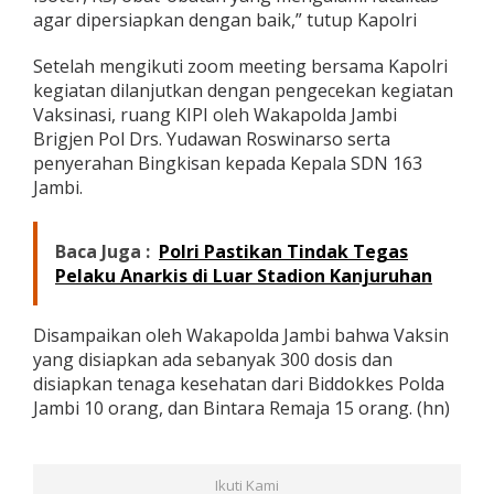
l
agar dipersiapkan dengan baik,” tutup Kapolri
u
i
Setelah mengikuti zoom meeting bersama Kapolri
Z
kegiatan dilanjutkan dengan pengecekan kegiatan
o
Vaksinasi, ruang KIPI oleh Wakapolda Jambi
o
m
Brigjen Pol Drs. Yudawan Roswinarso serta
M
penyerahan Bingkisan kepada Kepala SDN 163
e
Jambi.
e
t
i
Baca Juga :
Polri Pastikan Tindak Tegas
n
Pelaku Anarkis di Luar Stadion Kanjuruhan
g
Disampaikan oleh Wakapolda Jambi bahwa Vaksin
yang disiapkan ada sebanyak 300 dosis dan
disiapkan tenaga kesehatan dari Biddokkes Polda
Jambi 10 orang, dan Bintara Remaja 15 orang. (hn)
Ikuti Kami