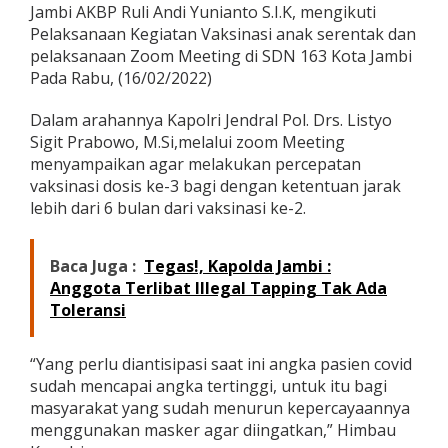
Jambi AKBP Ruli Andi Yunianto S.I.K, mengikuti
P
e
Pelaksanaan Kegiatan Vaksinasi anak serentak dan
l
pelaksanaan Zoom Meeting di SDN 163 Kota Jambi
a
Pada Rabu, (16/02/2022)
k
s
Dalam arahannya Kapolri Jendral Pol. Drs. Listyo
a
n
Sigit Prabowo, M.Si,melalui zoom Meeting
a
menyampaikan agar melakukan percepatan
a
vaksinasi dosis ke-3 bagi dengan ketentuan jarak
n
lebih dari 6 bulan dari vaksinasi ke-2.
V
a
k
s
Baca Juga :
Tegas!, Kapolda Jambi :
i
Anggota Terlibat Illegal Tapping Tak Ada
n
Toleransi
a
s
i
“Yang perlu diantisipasi saat ini angka pasien covid
A
sudah mencapai angka tertinggi, untuk itu bagi
n
masyarakat yang sudah menurun kepercayaannya
a
k
menggunakan masker agar diingatkan,” Himbau
S