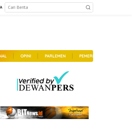
TA
NAL
OPINI
PARLEMEN
PEMERINTAHAN
PER