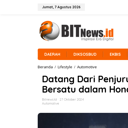
L
e
Jumat, 7 Agustus 2026
w
a
t
i
k
e
k
o
n
DAERAH
DIKSOSBUD
EKBIS
t
e
Beranda
/
Lifestyle
/
Automotive
D
n
a
Datang Dari Penjuru
t
a
Bersatu dalam Hon
n
g
D
Bitnews.id
27 Oktober 2024
a
Automotive
r
i
P
e