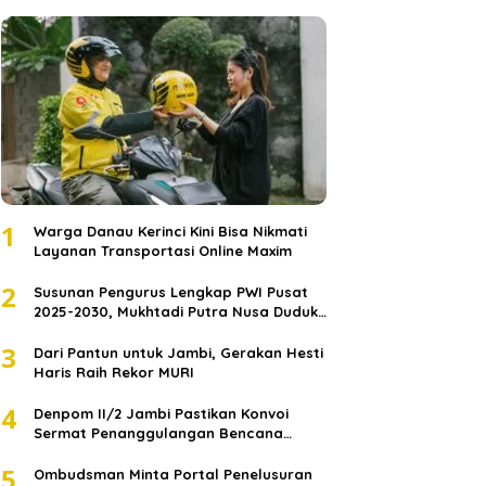
1
Warga Danau Kerinci Kini Bisa Nikmati
Layanan Transportasi Online Maxim
2
Susunan Pengurus Lengkap PWI Pusat
2025-2030, Mukhtadi Putra Nusa Duduki
Jabatan Strategis
3
Dari Pantun untuk Jambi, Gerakan Hesti
Haris Raih Rekor MURI
4
Denpom II/2 Jambi Pastikan Konvoi
Sermat Penanggulangan Bencana
Sumatera Melaju Aman
5
Ombudsman Minta Portal Penelusuran