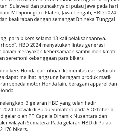
tan, Sulawesi dan puncaknya di pulau Jawa pada hari
Kodam IV Diponegoro Klaten, Jawa Tengah, HBD 2024
 dan keakraban dengan semangat Bhineka Tunggal
bagi para bikers selama 13 kali pelaksanaannya.
erhood”, HBD 2024 menyatukan lintas generasi
 dalam merayakan kebersamaan sambil menikmati
an seremoni kebanggaan para bikers.
n bikers Honda dari ribuan komunitas dari seluruh
ga dapat melihat langsung beragam produk matik
aran sepeda motor Honda lain, beragam apparel dan
Honda.
melengkapi 3 gelaran HBD yang telah hadir
2024. Diawali di Pulau Sumatera pada 5 Oktober di
igelar oleh PT Capella Dinamik Nusantara dan
aler wilayah Sumatera. Pada gelaran HBD di Pulau
176 bikers.