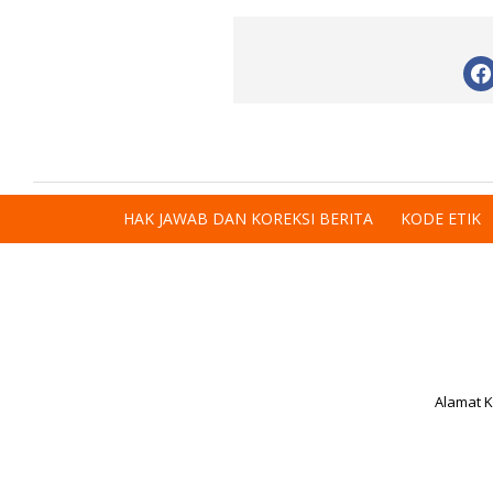
HAK JAWAB DAN KOREKSI BERITA
KODE ETIK
Alamat K