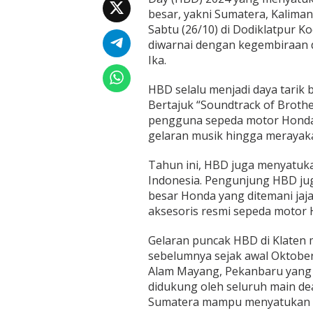
e
besar, yakni Sumatera, Kaliman
r
Sabtu (26/10) di Dodiklatpur 
s
a
diwarnai dengan kegembiraan
t
Ika.
u
d
HBD selalu menjadi daya tarik 
a
Bertajuk “Soundtrack of Broth
l
a
pengguna sepeda motor Honda
m
gelaran musik hingga merayak
H
o
Tahun ini, HBD juga menyatuka
n
Indonesia. Pengunjung HBD ju
d
a
besar Honda yang ditemani jaj
B
aksesoris resmi sepeda motor 
i
k
Gelaran puncak HBD di Klaten 
e
sebelumnya sejak awal Oktober 
r
s
Alam Mayang, Pekanbaru yang d
D
didukung oleh seluruh main de
a
Sumatera mampu menyatukan 2.
y