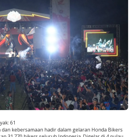
yak:
61
 dan kebersamaan hadir dalam gelaran Honda Bikers
 31.770 bikers seluruh Indonesia. Digelar di 4 pulau