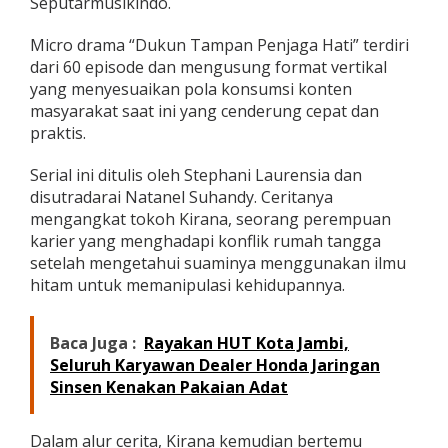
Seputarmusikindo.
d
u
Micro drama “Dukun Tampan Penjaga Hati” terdiri
s
dari 60 episode dan mengusung format vertikal
t
yang menyesuaikan pola konsumsi konten
r
i
masyarakat saat ini yang cenderung cepat dan
H
praktis.
i
b
Serial ini ditulis oleh Stephani Laurensia dan
u
disutradarai Natanel Suhandy. Ceritanya
r
a
mengangkat tokoh Kirana, seorang perempuan
n
karier yang menghadapi konflik rumah tangga
D
setelah mengetahui suaminya menggunakan ilmu
i
hitam untuk memanipulasi kehidupannya.
g
i
t
a
Baca Juga :
Rayakan HUT Kota Jambi,
l
Seluruh Karyawan Dealer Honda Jaringan
Sinsen Kenakan Pakaian Adat
Dalam alur cerita, Kirana kemudian bertemu