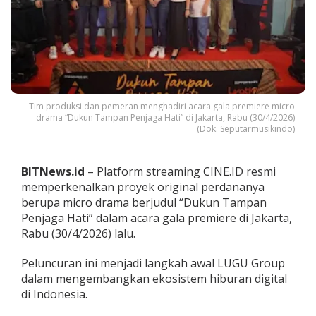
a
m
a
“
D
u
k
u
Tim produksi dan pemeran menghadiri acara gala premiere micro
n
drama “Dukun Tampan Penjaga Hati” di Jakarta, Rabu (30/4/2026)
T
(Dok. Seputarmusikindo)
a
m
p
BITNews.id
– Platform streaming CINE.ID resmi
a
memperkenalkan proyek original perdananya
n
P
berupa micro drama berjudul “Dukun Tampan
e
Penjaga Hati” dalam acara gala premiere di Jakarta,
n
Rabu (30/4/2026) lalu.
j
a
Peluncuran ini menjadi langkah awal LUGU Group
g
a
dalam mengembangkan ekosistem hiburan digital
H
di Indonesia.
a
t