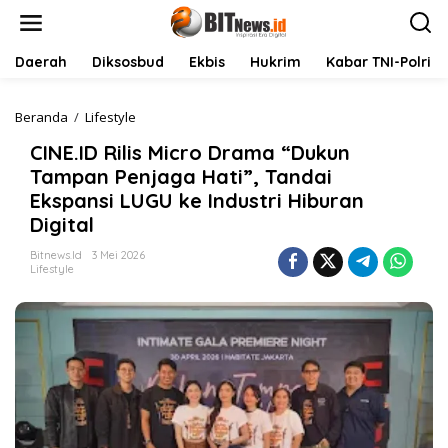
L
e
w
a
Daerah
Diksosbud
Ekbis
Hukrim
Kabar TNI-Polri
t
i
k
Beranda
/
Lifestyle
C
e
I
CINE.ID Rilis Micro Drama “Dukun
k
N
o
E
Tampan Penjaga Hati”, Tandai
n
.
Ekspansi LUGU ke Industri Hiburan
t
I
Digital
e
D
n
R
Bitnews.id
3 Mei 2026
i
Lifestyle
l
i
s
M
i
c
r
o
D
r