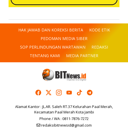
HAK JAWAB DAN KOREKSI BERITA
KODE ETIK
PEDOMAN MEDIA SIBER
SOP PERLINDUNGAN WARTAWAN
REDAKSI
TENTANG KAMI
MEDIA PARTNER
Alamat Kantor : JL.AR. Saleh RT.37 Kelurahan Paal Merah,
Kecamatan Paal Merah Kota Jambi
Phone / WA : 0811-7876-7272
redaksibitnewsid@gmail.com