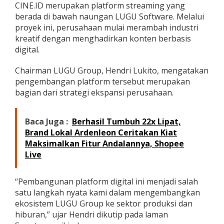
CINE.ID merupakan platform streaming yang
i
berada di bawah naungan LUGU Software. Melalui
”
,
proyek ini, perusahaan mulai merambah industri
T
kreatif dengan menghadirkan konten berbasis
a
digital.
n
d
Chairman LUGU Group, Hendri Lukito, mengatakan
a
i
pengembangan platform tersebut merupakan
E
bagian dari strategi ekspansi perusahaan.
k
s
p
Baca Juga :
Berhasil Tumbuh 22x Lipat,
a
Brand Lokal Ardenleon Ceritakan Kiat
n
s
Maksimalkan Fitur Andalannya, Shopee
i
Live
L
U
G
“Pembangunan platform digital ini menjadi salah
U
satu langkah nyata kami dalam mengembangkan
k
ekosistem LUGU Group ke sektor produksi dan
e
hiburan,” ujar Hendri dikutip pada laman
I
n