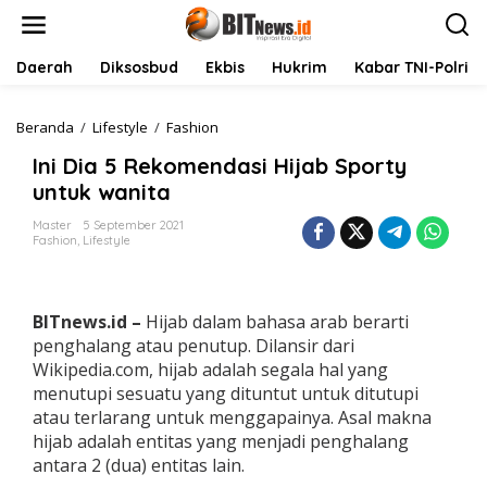
L
e
w
a
Daerah
Diksosbud
Ekbis
Hukrim
Kabar TNI-Polri
t
i
k
Beranda
/
Lifestyle
/
Fashion
I
e
n
Ini Dia 5 Rekomendasi Hijab Sporty
k
i
o
D
untuk wanita
n
i
t
a
Master
5 September 2021
Fashion
,
Lifestyle
e
5
n
R
e
k
BITnews.id –
Hijab dalam bahasa arab berarti
o
m
penghalang atau penutup. Dilansir dari
e
Wikipedia.com, hijab adalah segala hal yang
n
menutupi sesuatu yang dituntut untuk ditutupi
d
atau terlarang untuk menggapainya. Asal makna
a
hijab adalah entitas yang menjadi penghalang
s
i
antara 2 (dua) entitas lain.
H