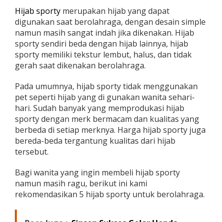
i
Hijab sporty
merupakan hijab yang dapat
j
digunakan saat berolahraga, dengan desain simple
a
namun masih sangat indah jika dikenakan. Hijab
b
S
sporty sendiri beda dengan hijab lainnya, hijab
p
sporty memiliki tekstur lembut, halus, dan tidak
o
gerah saat dikenakan berolahraga.
r
t
Pada umumnya, hijab sporty tidak menggunakan
y
u
pet seperti hijab yang di gunakan wanita sehari-
n
hari. Sudah banyak yang memprodukasi hijab
t
sporty dengan merk bermacam dan kualitas yang
u
berbeda di setiap merknya. Harga hijab sporty juga
k
w
bereda-beda tergantung kualitas dari hijab
a
tersebut.
n
i
Bagi wanita yang ingin membeli hijab sporty
t
namun masih ragu, berikut ini kami
a
rekomendasikan 5 hijab sporty untuk berolahraga.