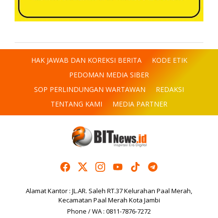
HAK JAWAB DAN KOREKSI BERITA
KODE ETIK
PEDOMAN MEDIA SIBER
SOP PERLINDUNGAN WARTAWAN
REDAKSI
TENTANG KAMI
MEDIA PARTNER
Alamat Kantor : JL.AR. Saleh RT.37 Kelurahan Paal Merah,
Kecamatan Paal Merah Kota Jambi
Phone / WA : 0811-7876-7272