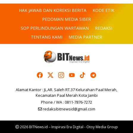
HAK JAWAB DAN KOREKSI BERITA
KODE ETIK
PEDOMAN MEDIA SIBER
SOP PERLINDUNGAN WARTAWAN
REDAKSI
TENTANG KAMI
MEDIA PARTNER
Alamat Kantor : JL.AR. Saleh RT.37 Kelurahan Paal Merah,
Kecamatan Paal Merah Kota Jambi
Phone / WA : 0811-7876-7272
redaksibitnewsid@gmail.com
2026 BITNews.id – Inspirasi Era Digital - Otoy Media Group