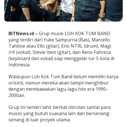
g
e
r
a
T
u
BITNews.id –
Grup musik LOH KOK TUM BAND
r
5
yang terdiri dari Yuke Sampurna (Bas), Marcello
K
Tahitoe atau Ello (gitar), Eno NTRL (drum), Magi
o
/rif (vokal), Stevie Item (gitar), dan Reno Fahreza
t
(keyboard dan vokal) siap menggelar tur 5 kota di
a
Indonesia.
d
i
I
Walaupun Loh Kok Tum Band belum memiliki karya
n
orisinil, namun mereka akan tampil menghibur
d
dengan membawakan lagu-lagu hits era 1990-
o
2000an.
n
e
s
Grup ini sendiri lahir berkat obrolan santai para
i
musisi yang butuh suasana lain dan bersenang-
a
senang di luar proyek utama.