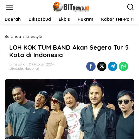
L
e
w
a
Daerah
Diksosbud
Ekbis
Hukrim
Kabar TNI-Polri
t
i
k
Beranda
/
Lifestyle
L
e
O
LOH KOK TUM BAND Akan Segera Tur 5
k
H
o
K
Kota di Indonesia
n
O
t
K
Bitnews.id
31 Oktober 2024
Lifestyle
,
Nasional
e
T
n
U
M
B
A
N
D
A
k
a
n
S
e