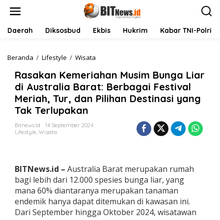
L
e
w
a
Daerah
Diksosbud
Ekbis
Hukrim
Kabar TNI-Polri
t
i
k
Beranda
/
Lifestyle
/
Wisata
R
e
a
Rasakan Kemeriahan Musim Bunga Liar
k
s
o
a
di Australia Barat: Berbagai Festival
n
k
Meriah, Tur, dan Pilihan Destinasi yang
t
a
Tak Terlupakan
e
n
n
K
Bitnews.id
14 September 2024
e
Lifestyle
,
Wisata
m
e
r
i
BITNews.id –
Australia Barat merupakan rumah
a
bagi lebih dari 12.000 spesies bunga liar, yang
h
mana 60% diantaranya merupakan tanaman
a
n
endemik hanya dapat ditemukan di kawasan ini.
M
Dari September hingga Oktober 2024, wisatawan
u