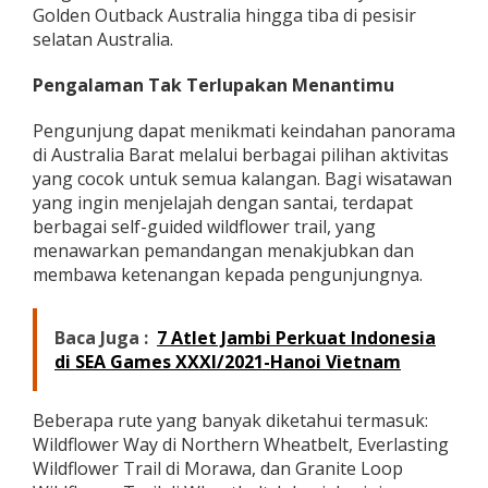
Golden Outback Australia hingga tiba di pesisir
r
a
selatan Australia.
t
:
Pengalaman Tak Terlupakan Menantimu
B
e
Pengunjung dapat menikmati keindahan panorama
r
b
di Australia Barat melalui berbagai pilihan aktivitas
a
yang cocok untuk semua kalangan. Bagi wisatawan
g
yang ingin menjelajah dengan santai, terdapat
a
berbagai self-guided wildflower trail, yang
i
menawarkan pemandangan menakjubkan dan
F
e
membawa ketenangan kepada pengunjungnya.
s
t
i
Baca Juga :
7 Atlet Jambi Perkuat Indonesia
v
di SEA Games XXXI/2021-Hanoi Vietnam
a
l
M
Beberapa rute yang banyak diketahui termasuk:
e
Wildflower Way di Northern Wheatbelt, Everlasting
r
i
Wildflower Trail di Morawa, dan Granite Loop
a