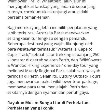
Wildflower Trail di Wheatbelt. Jalur-jalur ini
h
menyuguhkan lanskap yang indah di sepanjang
,
rutenya, cocok untuk dikunjungi atau didaki
T
bersama teman-teman.
u
r
,
Bagi mereka yang lebih memilih perjalanan yang
d
lebih terkurasi, Australia Barat menawarkan
a
serangkaian tur lengkap dengan pemandu.
n
Beberapa destinasi yang wajib dikunjungi oleh
P
i
para wisatawan termasuk “Waterfalls, Cape to
l
Cape Track,” sebuah jalur trekking sepanjang 250
i
kilometer di daerah selatan Perth, dan “Wildflowers
h
& Wandoo Hiking Experience,” one-day tour yang
a
n
melintasi Mundy Regional Park, salah satu wilayah
D
terindah di Perth. Selain itu, Luxury Outback Tours
e
juga menawarkan paket wildflower tour package,
s
membawa para tamu menjelajahi Perth dan
t
sekitarnya dengan nyaman dan penuh gaya.
i
n
a
Rayakan Musim Bunga Liar di Perhelatan-
s
Perhelatan yang Ikonik
i