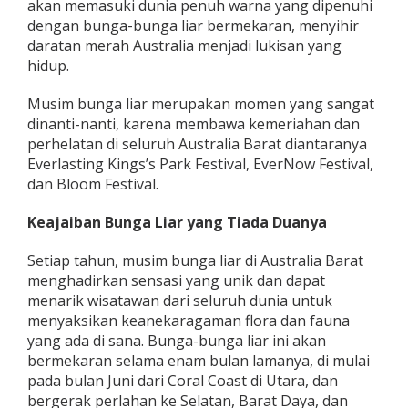
akan memasuki dunia penuh warna yang dipenuhi
s
dengan bunga-bunga liar bermekaran, menyihir
i
m
daratan merah Australia menjadi lukisan yang
B
hidup.
u
n
Musim bunga liar merupakan momen yang sangat
g
dinanti-nanti, karena membawa kemeriahan dan
a
L
perhelatan di seluruh Australia Barat diantaranya
i
Everlasting Kings’s Park Festival, EverNow Festival,
a
dan Bloom Festival.
r
d
Keajaiban Bunga Liar yang Tiada Duanya
i
A
u
Setiap tahun, musim bunga liar di Australia Barat
s
menghadirkan sensasi yang unik dan dapat
t
menarik wisatawan dari seluruh dunia untuk
r
menyaksikan keanekaragaman flora dan fauna
a
l
yang ada di sana. Bunga-bunga liar ini akan
i
bermekaran selama enam bulan lamanya, di mulai
a
pada bulan Juni dari Coral Coast di Utara, dan
B
bergerak perlahan ke Selatan, Barat Daya, dan
a