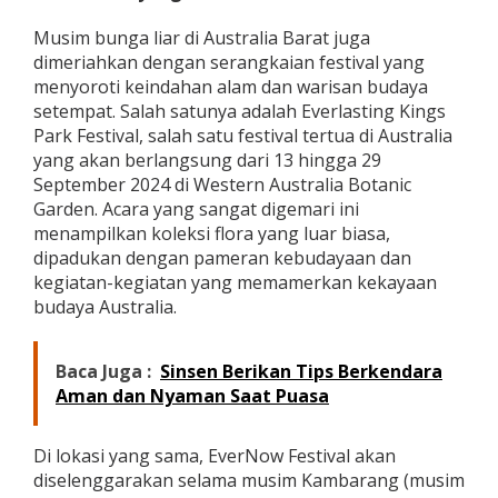
y
Musim bunga liar di Australia Barat juga
a
n
dimeriahkan dengan serangkaian festival yang
g
menyoroti keindahan alam dan warisan budaya
T
setempat. Salah satunya adalah Everlasting Kings
a
Park Festival, salah satu festival tertua di Australia
k
yang akan berlangsung dari 13 hingga 29
T
e
September 2024 di Western Australia Botanic
r
Garden. Acara yang sangat digemari ini
l
menampilkan koleksi flora yang luar biasa,
u
dipadukan dengan pameran kebudayaan dan
p
a
kegiatan-kegiatan yang memamerkan kekayaan
k
budaya Australia.
a
n
Baca Juga :
Sinsen Berikan Tips Berkendara
Aman dan Nyaman Saat Puasa
Di lokasi yang sama, EverNow Festival akan
diselenggarakan selama musim Kambarang (musim