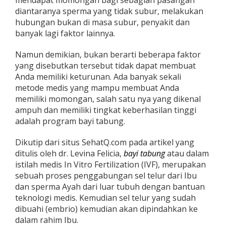
mendapat momongan bagi sebagian pasangan
?
diantaranya sperma yang tidak subur, melakukan
C
hubungan bukan di masa subur, penyakit dan
o
banyak lagi faktor lainnya.
b
a
M
Namun demikian, bukan berarti beberapa faktor
e
yang disebutkan tersebut tidak dapat membuat
t
Anda memiliki keturunan. Ada banyak sekali
o
metode medis yang mampu membuat Anda
d
e
memiliki momongan, salah satu nya yang dikenal
M
ampuh dan memiliki tingkat keberhasilan tinggi
e
adalah program bayi tabung.
d
i
Dikutip dari situs SehatQ.com pada artikel yang
s
I
ditulis oleh dr. Levina Felicia,
bayi tabung
atau dalam
n
istilah medis In Vitro Fertilization (IVF), merupakan
i
sebuah proses penggabungan sel telur dari Ibu
dan sperma Ayah dari luar tubuh dengan bantuan
teknologi medis. Kemudian sel telur yang sudah
dibuahi (embrio) kemudian akan dipindahkan ke
dalam rahim Ibu.