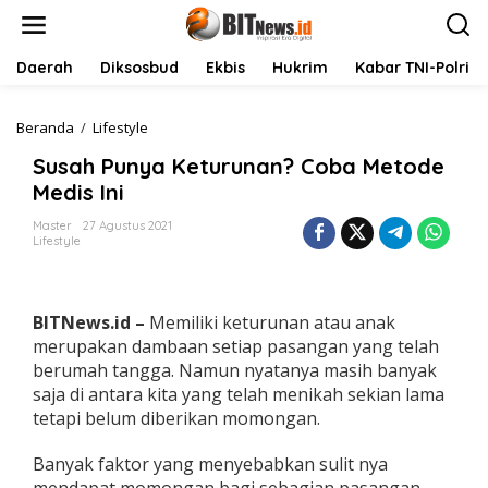
L
e
w
a
Daerah
Diksosbud
Ekbis
Hukrim
Kabar TNI-Polri
t
i
k
Beranda
/
Lifestyle
S
e
u
Susah Punya Keturunan? Coba Metode
k
s
o
a
Medis Ini
n
h
t
P
Master
27 Agustus 2021
Lifestyle
e
u
n
n
y
a
BITNews.id –
Memiliki keturunan atau anak
K
e
merupakan dambaan setiap pasangan yang telah
t
berumah tangga. Namun nyatanya masih banyak
u
saja di antara kita yang telah menikah sekian lama
r
tetapi belum diberikan momongan.
u
n
a
Banyak faktor yang menyebabkan sulit nya
n